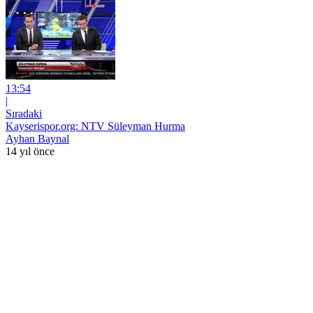
13:54
|
Sıradaki
Kayserispor.org: NTV Süleyman Hurma
Ayhan Baynal
14 yıl önce