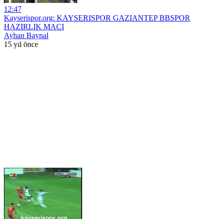
12:47
Kayserispor.org: KAYSERISPOR GAZIANTEP BBSPOR
HAZIRLIK MACI
Ayhan Baynal
15 yıl önce