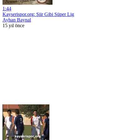
1:44
Kayserispor.org: Şiir Gibi Süper Lig
Ayhan Baynal
15 yıl önce