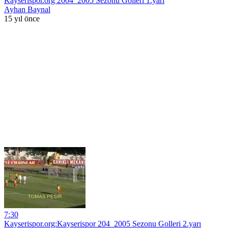
Kayserispor.org 2004_2005 Sezonu Golleri 1.yarı
Ayhan Baynal
15 yıl önce
7:30
Kayserispor.org:Kayserispor 204_2005 Sezonu Golleri 2.yarı