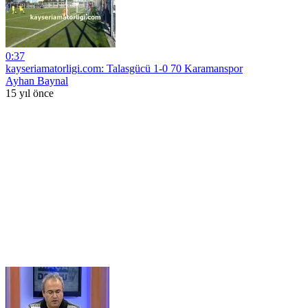
0:37
kayseriamatorligi.com: Talasgücü 1-0 70 Karamanspor
Ayhan Baynal
15 yıl önce