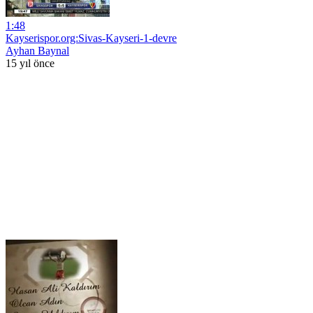
1:48
Kayserispor.org:Sivas-Kayseri-1-devre
Ayhan Baynal
15 yıl önce