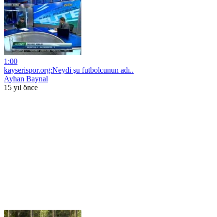
1:00
kayserispor.org:Neydi şu futbolcunun adı..
Ayhan Baynal
15 yıl önce