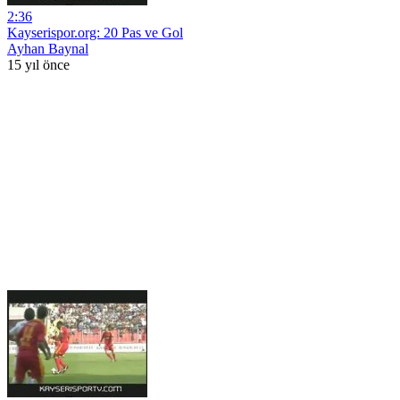
2:36
Kayserispor.org: 20 Pas ve Gol
Ayhan Baynal
15 yıl önce