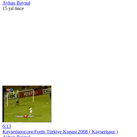
Ayhan Baynal
15 yıl önce
6:13
Kayserispor.org:Fortis Türkiye Kupasi 2008 ( Kayserispor )