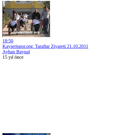
18:50
Kayserispor.org: Taraftar Ziyareti 21.10.2011
Ayhan Baynal
15 yıl önce