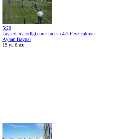
5:28
kayseriamatorligi.com: İncesu 4-3 Fevziçakmak
Ayhan Baynal
15 yıl önce