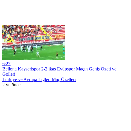
6:27
Bellona Kayserispor 2-2 ikas Eyüpspor Maçın Geniş Özeti ve
Golleri
Türkiye ve Avrupa Ligleri Maç Özetleri
2 yıl önce