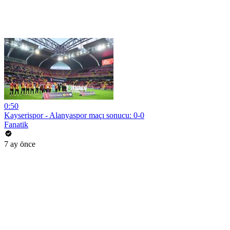
0:50
Kayserispor - Alanyaspor maçı sonucu: 0-0
Fanatik
7 ay önce