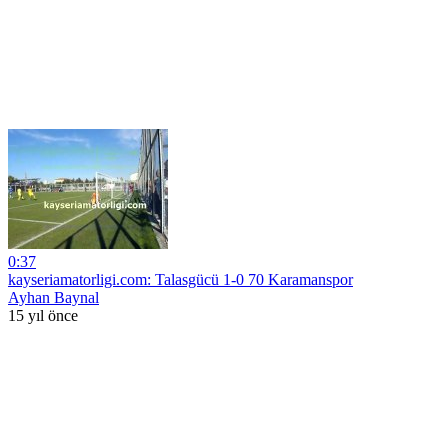
0:37
kayseriamatorligi.com: Talasgücü 1-0 70 Karamanspor
Ayhan Baynal
15 yıl önce