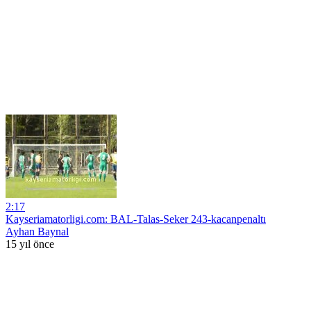
2:17
Kayseriamatorligi.com: BAL-Talas-Seker 243-kacanpenaltı
Ayhan Baynal
15 yıl önce