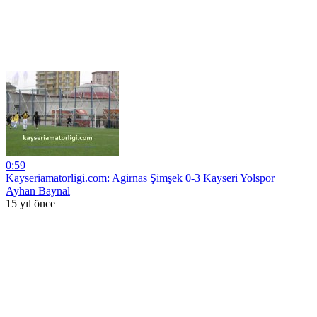
0:59
Kayseriamatorligi.com: Agirnas Şimşek 0-3 Kayseri Yolspor
Ayhan Baynal
15 yıl önce