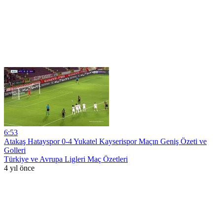
6:53
Atakaş Hatayspor 0-4 Yukatel Kayserispor Maçın Geniş Özeti ve
Golleri
Türkiye ve Avrupa Ligleri Maç Özetleri
4 yıl önce