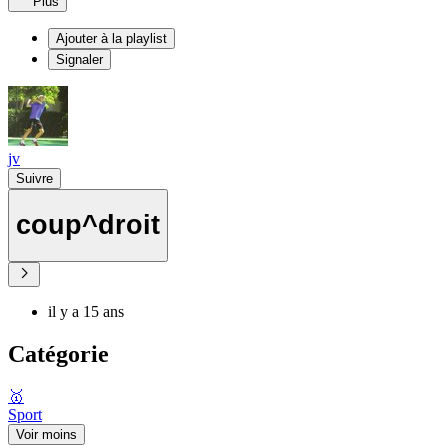
Plus
Ajouter à la playlist
Signaler
jv
Suivre
coup^droit
il y a 15 ans
Catégorie
🥇
Sport
Voir moins