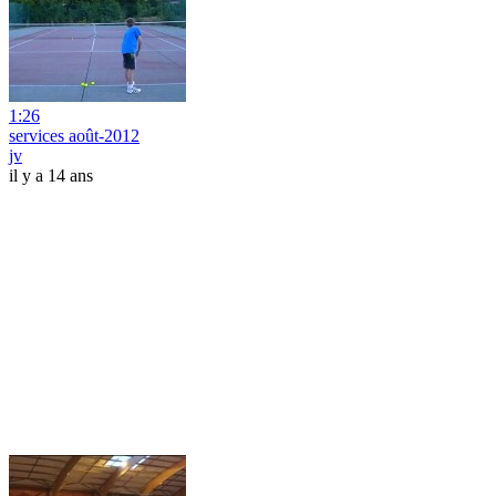
1:26
services août-2012
jv
il y a 14 ans