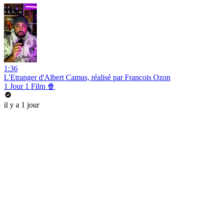
1:36
L'Etranger d'Albert Camus, réalisé par François Ozon
1 Jour 1 Film 🍿
il y a 1 jour