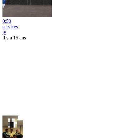
0:50
services
jv
il y a 15 ans