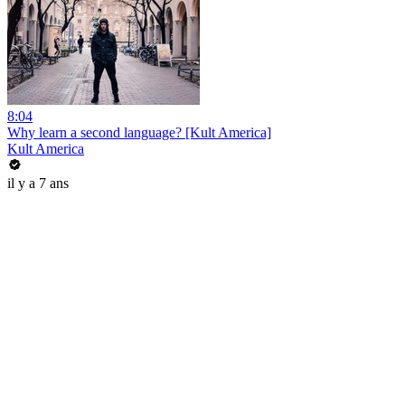
8:04
Why learn a second language? [Kult America]
Kult America
il y a 7 ans