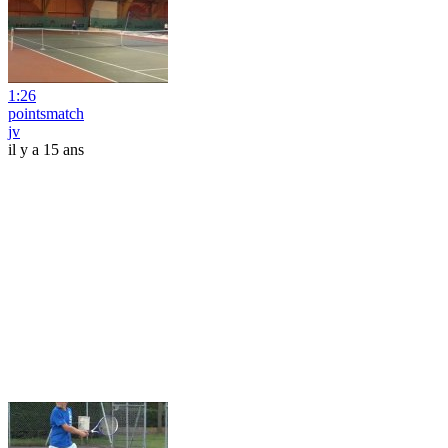
1:26
pointsmatch
jv
il y a 15 ans