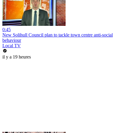
0:45
New Solihull Council plan to tackle town centre anti-social
behaviour
Local TV
il y a 19 heures