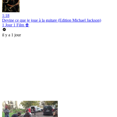
1:18
Devine ce que je joue à la guitare (Edition Michael Jackson)
1 Jour 1 Film 🍿
il y a 1 jour