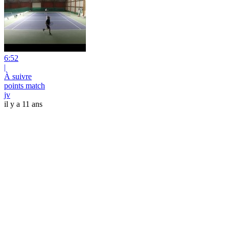
6:52
|
À suivre
points match
jv
il y a 11 ans