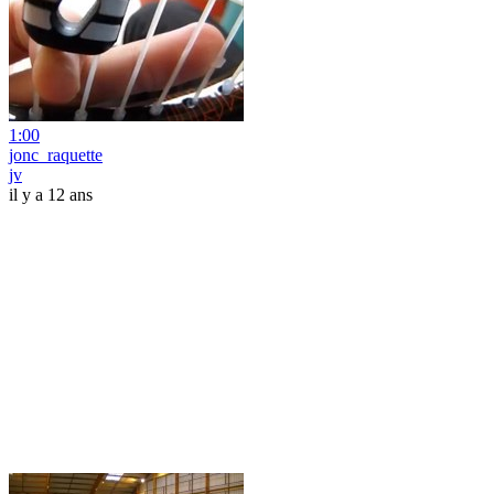
1:00
jonc_raquette
jv
il y a 12 ans