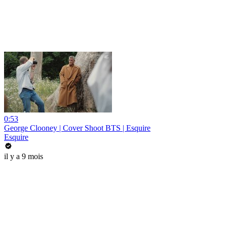
0:53
George Clooney | Cover Shoot BTS | Esquire
Esquire
il y a 9 mois