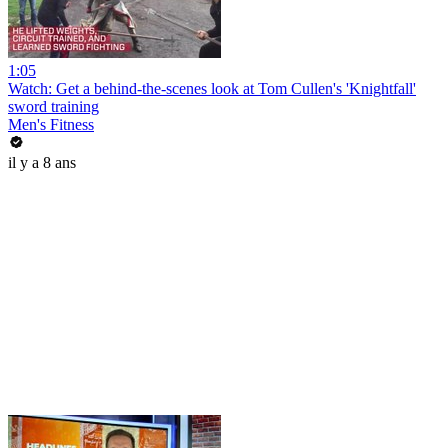
1:05
Watch: Get a behind-the-scenes look at Tom Cullen's 'Knightfall'
sword training
Men's Fitness
il y a 8 ans