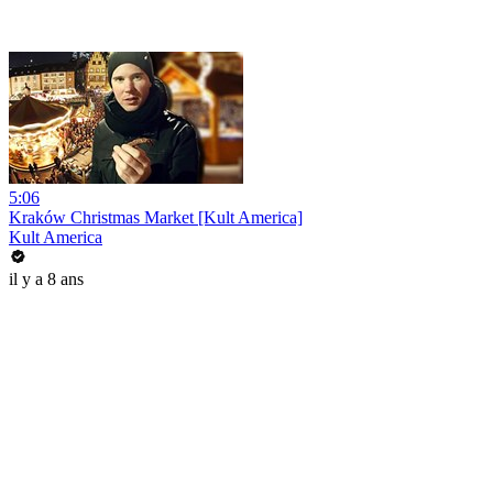
5:06
Kraków Christmas Market [Kult America]
Kult America
il y a 8 ans