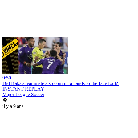
9:50
Did Kaka's teammate also commit a hands-to-the-face foul? |
INSTANT REPLAY
Major League Soccer
il y a 9 ans