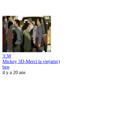
3:38
Mickey 3D-Merci la vie(amv)
ben
il y a 20 ans