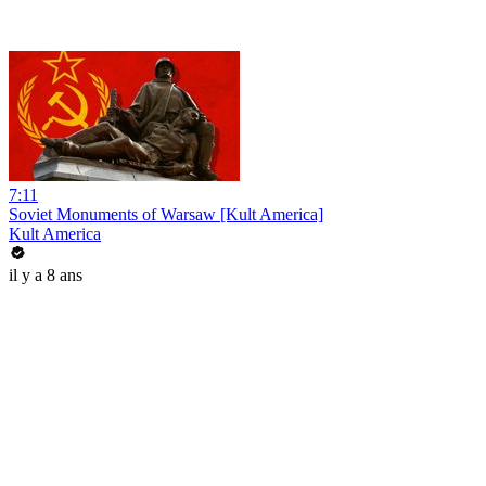
7:11
Soviet Monuments of Warsaw [Kult America]
Kult America
il y a 8 ans