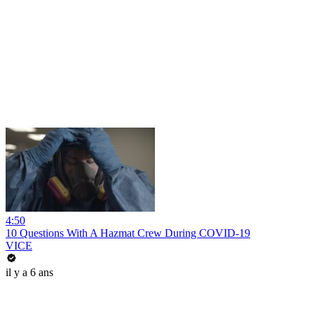
4:50
10 Questions With A Hazmat Crew During COVID-19
VICE
il y a 6 ans