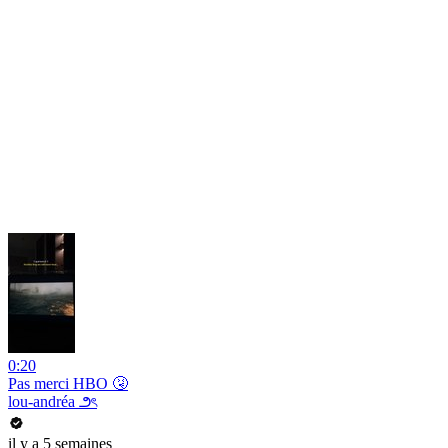
0:20
Pas merci HBO 🤧
lou-andréa ౨ৎ
il y a 5 semaines