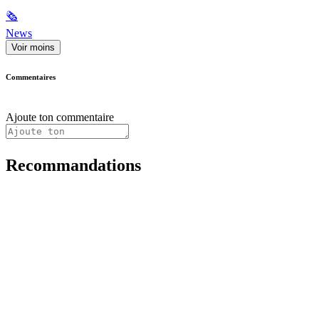
🗞
News
Voir moins
Commentaires
Ajoute ton commentaire
Recommandations