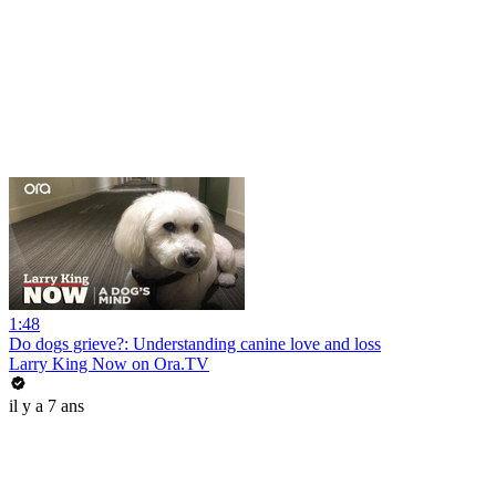
1:48
Do dogs grieve?: Understanding canine love and loss
Larry King Now on Ora.TV
il y a 7 ans