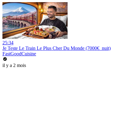
25:34
Je Teste Le Train Le Plus Cher Du Monde (7000€_nuit)
FastGoodCuisine
il y a 2 mois