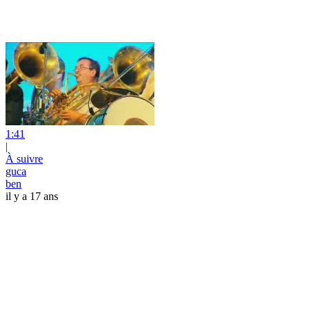
1:41
|
À suivre
guca
ben
il y a 17 ans