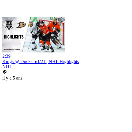
2:39
Kings @ Ducks 5/1/21 | NHL Highlights
NHL
il y a 5 ans