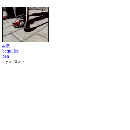
4:09
bequilles
ben
il y a 20 ans