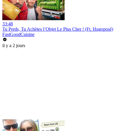
33:48
Tu Perds, Tu Achètes l’Objet Le Plus Cher ! (Ft. Hugoposé)
FastGoodCuisine
il y a 2 jours