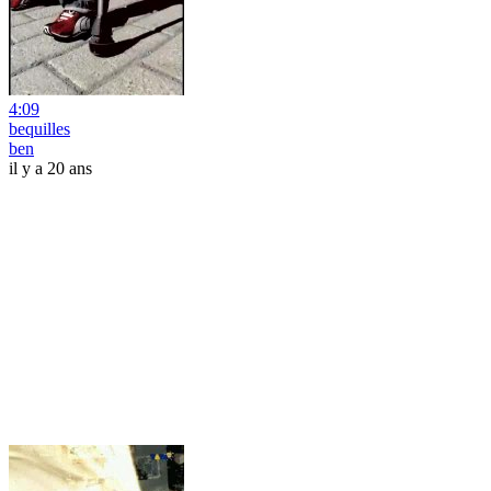
4:09
bequilles
ben
il y a 20 ans