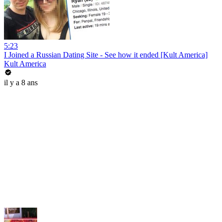
5:23
I Joined a Russian Dating Site - See how it ended [Kult America]
Kult America
il y a 8 ans