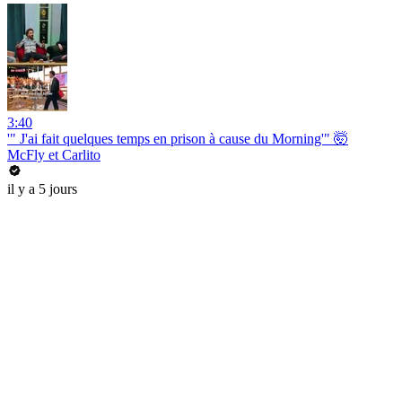
3:40
'" J'ai fait quelques temps en prison à cause du Morning'" 🤯
McFly et Carlito
il y a 5 jours