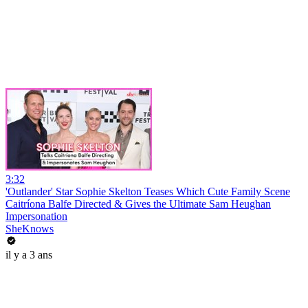
3:32
'Outlander' Star Sophie Skelton Teases Which Cute Family Scene
Caitríona Balfe Directed & Gives the Ultimate Sam Heughan
Impersonation
SheKnows
il y a 3 ans