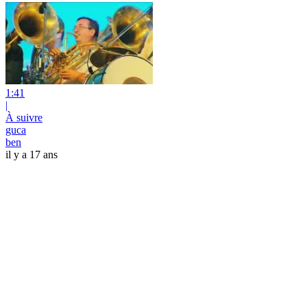
1:41
|
À suivre
guca
ben
il y a 17 ans