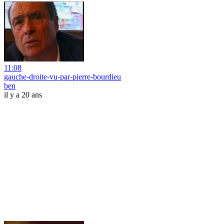
11:08
gauche-droite-vu-par-pierre-bourdieu
ben
il y a 20 ans