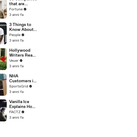
n or
that are
Disinformatio
changing the
Fortune
n’ Amongst
world: From
3 anni fa
All Social
Tesla to
Media
Chobani
3 Things to
Platforms
Know About
Coco Gauff's
People
Parents
3 anni fa
Hollywood
Writers Reach
‘Tentative
Veuer
Agreement’
3 anni fa
With Studios
After 146 Day
NHA
Strike
Customers in
Limbo as
SportsGrid
Company
3 anni fa
Faces
Potential
Vanilla Ice
Merger
Explains How
the 90’s
FACTZ
Shaped
3 anni fa
America