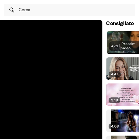
Cerca
Consigliato
Prossimi
4:31
|
video
4:47
3:18
4:08