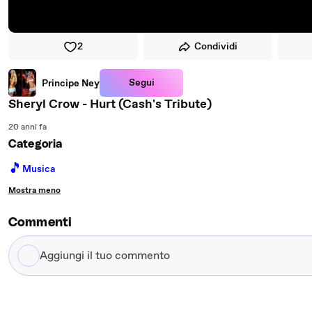
2
Condividi
Segui
Principe Ney
Sheryl Crow - Hurt (Cash's Tribute)
20 anni fa
Categoria
🎵
Musica
Mostra meno
Commenti
Aggiungi
il
tuo
commento