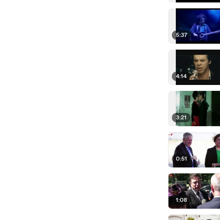
5:37
4:14
3:21
0:51
1:08