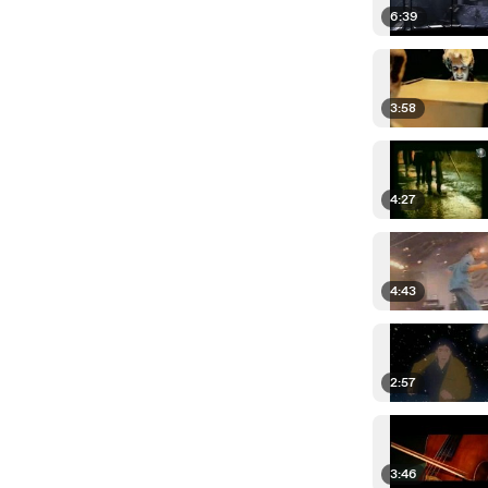
6:39
3:58
4:27
4:43
2:57
3:46