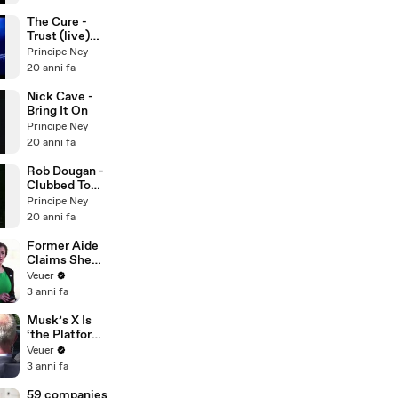
The Cure -
Trust (live)
per Nora
Principe Ney
20 anni fa
Nick Cave -
Bring It On
Principe Ney
20 anni fa
Rob Dougan -
Clubbed To
Death
Principe Ney
20 anni fa
Former Aide
Claims She
Was Asked to
Veuer
Make a ‘Hit
3 anni fa
List’ For
Trump
Musk’s X Is
‘the Platform
With the
Veuer
Largest Ratio
3 anni fa
of
Misinformatio
59 companies