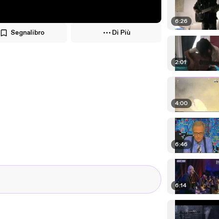
6:26
Segnalibro
Di Più
2:01
4:00
6:46
6:14