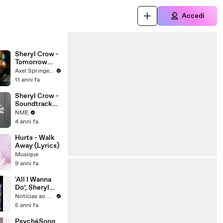
Accedi
Sheryl Crow -
Tomorrow
Never Dies
Axel Springer España
11 anni fa
Sheryl Crow -
Soundtrack
Of My Life
NME
4 anni fa
Hurts - Walk
Away (Lyrics)
Musique
9 anni fa
'All I Wanna
Do’, Sheryl
Crow
Notícias ao Minuto
5 anni fa
PsychéSong