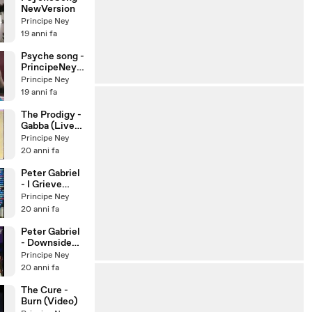
NewVersion
Principe Ney
19 anni fa
Psyche song -
PrincipeNeyM
ort
Principe Ney
19 anni fa
The Prodigy -
Gabba (Live
1996)
Principe Ney
20 anni fa
Peter Gabriel
- I Grieve
(City of..)
Principe Ney
20 anni fa
Peter Gabriel
- Downside
Up (Fraser)
Principe Ney
20 anni fa
The Cure -
Burn (Video)