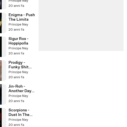
Principe Ney
20 anni fa
Enigma - Push
The Limits
Principe Ney
20 anni fa
Sigur Ros -
Hoppipolla
Principe Ney
20 anni fa
Prodigy -
Funky Shit
(Live)
Principe Ney
20 anni fa
Jin-Roh -
Another Day
(Cocteau
Principe Ney
Twins)
20 anni fa
Scorpions -
Dust In The
Wind
Principe Ney
20 anni fa