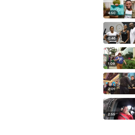
4:50
0:46
1:09
2:01
2:55