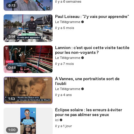
Vert Océan
il y a 6 semaines
6:13
Paul Loiseau : "J'y vais pour apprendre"
Le Télégramme
il y a 5 mois
3:14
Lannion : c'est quoi cette visite tactile
pour les non-voyants ?
Le Télégramme
il y a 7 mois
0:58
À Vannes, une portraitiste sort de
l'oubli
Le Télégramme
il y a 4 ans
1:53
Éclipse solaire : les erreurs à éviter
pour ne pas abîmer ses yeux
ici
il y a 1 jour
1:00