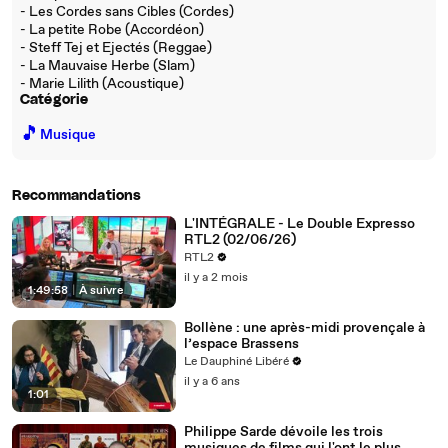
- Les Cordes sans Cibles (Cordes)
- La petite Robe (Accordéon)
- Steff Tej et Ejectés (Reggae)
- La Mauvaise Herbe (Slam)
- Marie Lilith (Acoustique)
Catégorie
🎵
Musique
Recommandations
L'INTÉGRALE - Le Double Expresso
RTL2 (02/06/26)
RTL2
il y a 2 mois
1:49:58
|
À suivre
Bollène : une après-midi provençale à
l’espace Brassens
Le Dauphiné Libéré
il y a 6 ans
1:01
Philippe Sarde dévoile les trois