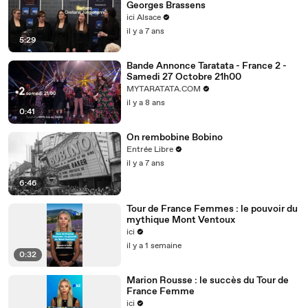
Georges Brassens
ici Alsace
il y a 7 ans
5:29
Bande Annonce Taratata - France 2 -
Samedi 27 Octobre 21h00
MYTARATATA.COM
il y a 8 ans
0:41
On rembobine Bobino
Entrée Libre
il y a 7 ans
6:46
Tour de France Femmes : le pouvoir du
mythique Mont Ventoux
ici
il y a 1 semaine
0:32
Marion Rousse : le succès du Tour de
France Femme
ici