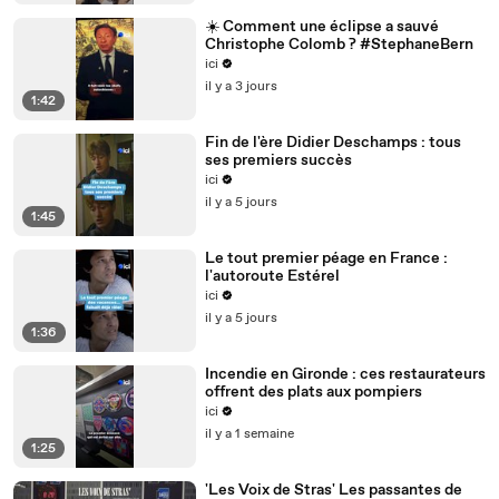
☀️ Comment une éclipse a sauvé
Christophe Colomb ? #StephaneBern
ici
il y a 3 jours
1:42
Fin de l'ère Didier Deschamps : tous
ses premiers succès
ici
il y a 5 jours
1:45
Le tout premier péage en France :
l'autoroute Estérel
ici
il y a 5 jours
1:36
Incendie en Gironde : ces restaurateurs
offrent des plats aux pompiers
ici
il y a 1 semaine
1:25
'Les Voix de Stras' Les passantes de