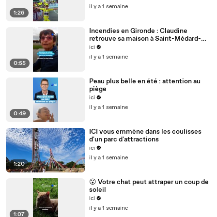
il y a 1 semaine
1:26
Incendies en Gironde : Claudine
retrouve sa maison à Saint-Médard-
en-Jalles
ici
il y a 1 semaine
0:55
Peau plus belle en été : attention au
piège
ici
il y a 1 semaine
0:49
ICI vous emmène dans les coulisses
d'un parc d'attractions
ici
il y a 1 semaine
1:20
😮 Votre chat peut attraper un coup de
soleil
ici
il y a 1 semaine
1:07