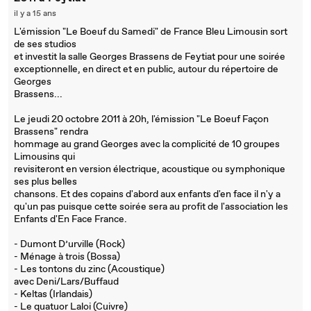
il y a 15 ans
L'émission "Le Boeuf du Samedi" de France Bleu Limousin sort
de ses studios
et investit la salle Georges Brassens de Feytiat pour une soirée
exceptionnelle, en direct et en public, autour du répertoire de
Georges
Brassens...
Le jeudi 20 octobre 2011 à 20h, l'émission "Le Boeuf Façon
Brassens" rendra
hommage au grand Georges avec la complicité de 10 groupes
Limousins qui
revisiteront en version électrique, acoustique ou symphonique
ses plus belles
chansons. Et des copains d'abord aux enfants d'en face il n'y a
qu'un pas puisque cette soirée sera au profit de l'association les
Enfants d'En Face France.
- Dumont D’urville (Rock)
- Ménage à trois (Bossa)
- Les tontons du zinc (Acoustique)
avec Deni/Lars/Buffaud
- Keltas (Irlandais)
- Le quatuor Laloi (Cuivre)