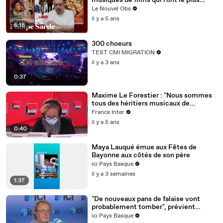
musiques de films qui l'ont le plus
inspiré
Le Nouvel Obs
il y a 5 ans
5:15
300 choeurs
TEST CMI MIGRATION
il y a 3 ans
0:37
Maxime Le Forestier : "Nous sommes
tous des héritiers musicaux de
Brassens (...), il est une borne
France Inter
fondamentale dans l'histoire de la
il y a 5 ans
chanson française. Mon Brassens à
0:40
moi, c'est une oeuvre, ce sont 171
chansons parfaites, il n'y a rien à jeter."
Maya Lauqué émue aux Fêtes de
Bayonne aux côtés de son père
ici Pays Basque
il y a 3 semaines
1:37
"De nouveaux pans de falaise vont
probablement tomber", prévient
Bernard Dulau, de l’association Anglet
ici Pays Basque