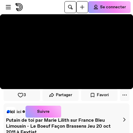
Passer au player
Passer au contenu principal
Se connecter
3
Partager
Favori
Suivre
ici
Putain de toi par Marie Lilith sur France Bleu
Limousin - Le Boeuf Façon Brassens Jeu 20 oct
2011 à Feytiat