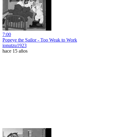
7:00
Popeye the Sailor - Too Weak to Work
ionutzu1923
hace 15 años