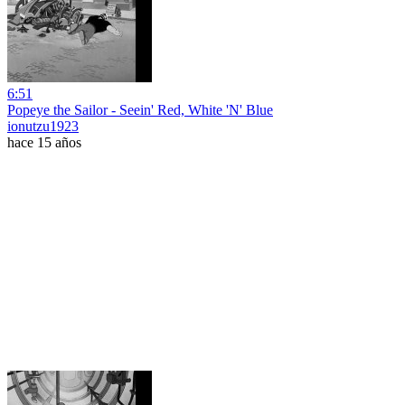
6:51
Popeye the Sailor - Seein' Red, White 'N' Blue
ionutzu1923
hace 15 años