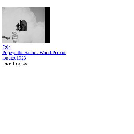
7:04
Popeye the Sailor - Wood-Peckin'
ionutzu1923
hace 15 años