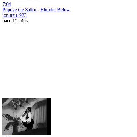
7:04
Popeye the Sailor - Blunder Below
ionutzu1923
hace 15 años