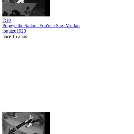
7:10
Popeye the Sailor - You're a Sap, Mr. Jap
ionutzu1923
hace 15 años