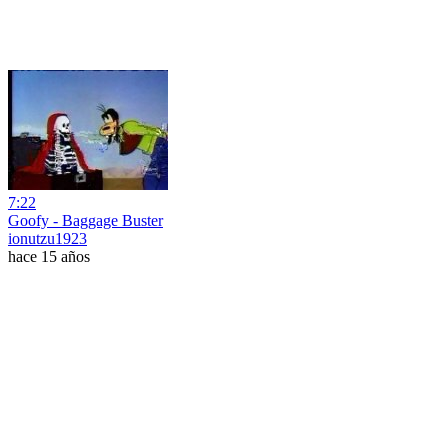
7:22
Goofy - Baggage Buster
ionutzu1923
hace 15 años