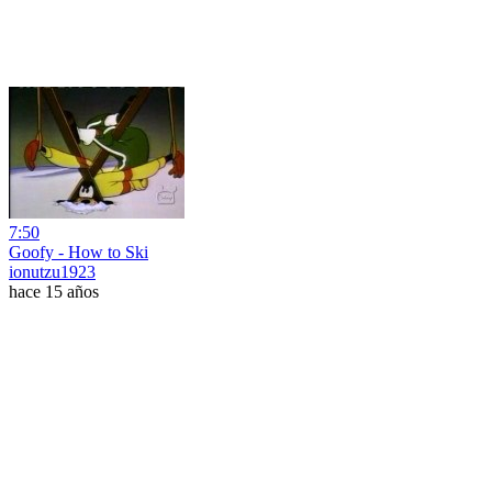
7:50
Goofy - How to Ski
ionutzu1923
hace 15 años