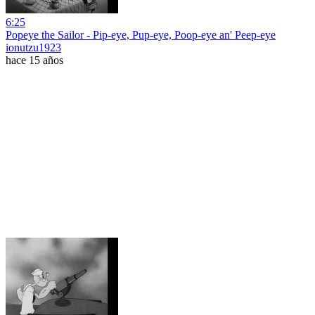
6:25
Popeye the Sailor - Pip-eye, Pup-eye, Poop-eye an' Peep-eye
ionutzu1923
hace 15 años