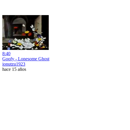
8:40
Goofy - Lonesome Ghost
ionutzu1923
hace 15 años