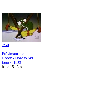
7:50
|
Próximamente
Goofy - How to Ski
ionutzu1923
hace 15 años