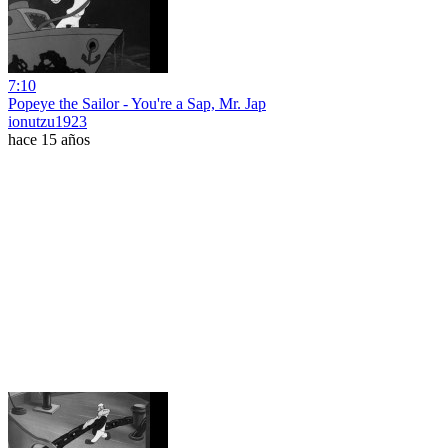
7:10
Popeye the Sailor - You're a Sap, Mr. Jap
ionutzu1923
hace 15 años