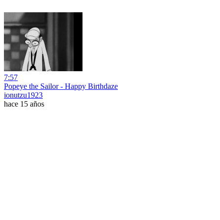
7:57
Popeye the Sailor - Happy Birthdaze
ionutzu1923
hace 15 años