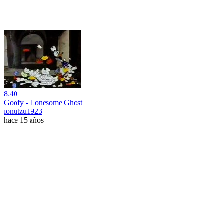
8:40
Goofy - Lonesome Ghost
ionutzu1923
hace 15 años