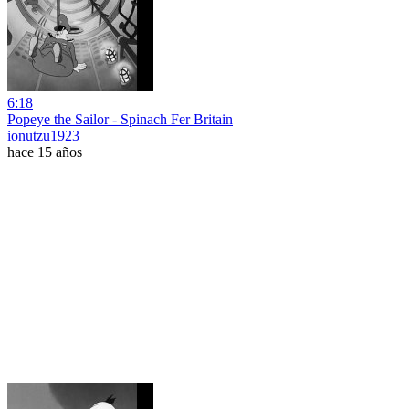
6:18
Popeye the Sailor - Spinach Fer Britain
ionutzu1923
hace 15 años