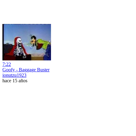
7:22
Goofy - Baggage Buster
ionutzu1923
hace 15 años