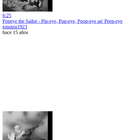
6:25
Popeye the Sailor - Pip-eye, Pup-eye, Poop-eye an' Peep-eye
ionutzu1923
hace 15 años