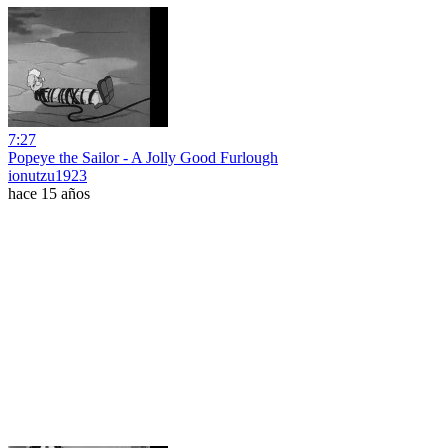
7:27
Popeye the Sailor - A Jolly Good Furlough
ionutzu1923
hace 15 años