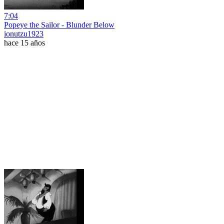
7:04
Popeye the Sailor - Blunder Below
ionutzu1923
hace 15 años