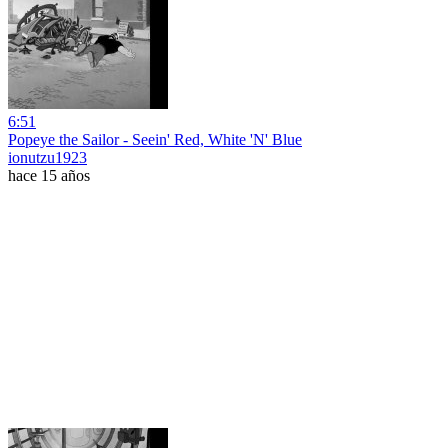
6:51
Popeye the Sailor - Seein' Red, White 'N' Blue
ionutzu1923
hace 15 años