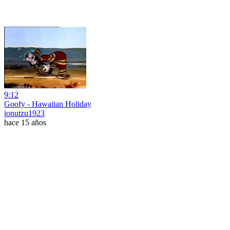
9:12
Goofy - Hawaiian Holiday
ionutzu1923
hace 15 años