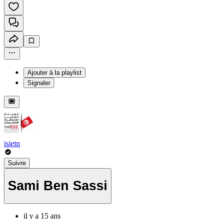
Ajouter à la playlist
Signaler
isietn
Suivre
Sami Ben Sassi
il y a 15 ans