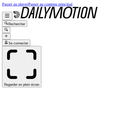
Passer au player
Passer au contenu principal
Rechercher
Se connecter
Regarder en plein écran