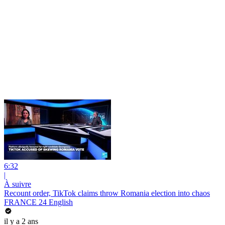
6:32
|
À suivre
Recount order, TikTok claims throw Romania election into chaos
FRANCE 24 English
il y a 2 ans