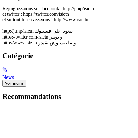
Rejoignez-nous sur facebook : http://j.mp/isietn
et twitter : https://twitter.com/isietn
et surtout Inscrivez-vous ! http://www.isie.tn
http://j.mp/isietn تبعونا على فيسبوك
https://twitter.com/isietn و تويتر
http://www.isie.tn و ما تنساوش تقيدو
Catégorie
🗞
News
Voir moins
Recommandations