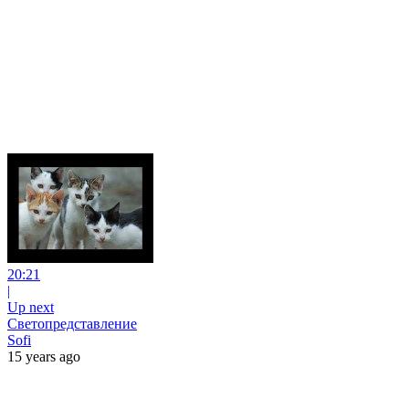
20:21
|
Up next
Светопредставление
Sofi
15 years ago