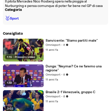
Il pilota Mercedes Nico Rosberg spera nella pioggia al
Nurburgring e pensa comunque di poter far bene nel GP di casa
Categoria
🥇
Sport
Consigliato
Sanvicente: "Siamo partiti male"
Omnisport - it
11 anni fa
1:15
|
Prossimi video
Dunga: "Neymar? Ce ne faremo una
ragione"
Omnisport - it
11 anni fa
1:18
Brasile 2-1 Venezuela, gruppo C
Omnisport - it
11 anni fa
3:02