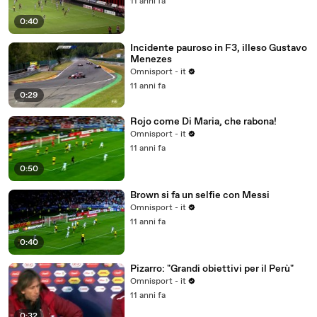
11 anni fa
0:40
Incidente pauroso in F3, illeso Gustavo
Menezes
Omnisport - it
11 anni fa
0:29
Rojo come Di Maria, che rabona!
Omnisport - it
11 anni fa
0:50
Brown si fa un selfie con Messi
Omnisport - it
11 anni fa
0:40
Pizarro: "Grandi obiettivi per il Perù"
Omnisport - it
11 anni fa
0:32