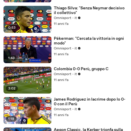
Thiago Silva: "Senza Neymar decisivo
il collettivo"
Omnisport - it
11 anni fa
0:53
Pékerman: "Cercata la vittoria in ogni
modo"
Omnisport - it
11 anni fa
1:43
Colombia 0-0 Perù, gruppo C
Omnisport - it
11 anni fa
3:02
James Rodriguez in lacrime dopo lo 0-
0 con il Perù
Omnisport - it
11 anni fa
1:19
Aegon Classic, la Kerber trionfa sulla