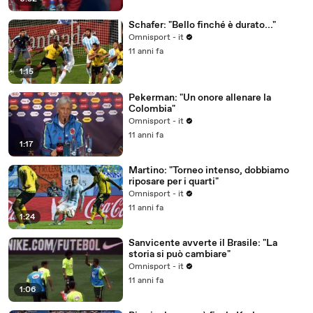
Schafer: "Bello finché è durato..."
Omnisport - it
11 anni fa
1:15
Pekerman: "Un onore allenare la
Colombia"
Omnisport - it
11 anni fa
1:17
Martino: "Torneo intenso, dobbiamo
riposare per i quarti"
Omnisport - it
11 anni fa
1:24
Sanvicente avverte il Brasile: "La
storia si può cambiare"
Omnisport - it
11 anni fa
1:06