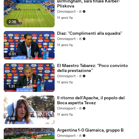
Birmingham, sarà finale Kerber-
Pliskova
Omnisport - it
11 anni fa
2:38
Diaz: "Complimenti alla squadra"
Omnisport - it
11 anni fa
0:51
El Maestro Tabarez: "Poco convinto
della prestazione"
Omnisport - it
11 anni fa
1:31
Il ritorno dell'Apache, il popolo del
Boca aspetta Tevez
Omnisport - it
11 anni fa
1:16
Argentina 1-0 Giamaica, gruppo B
Omnisport - it