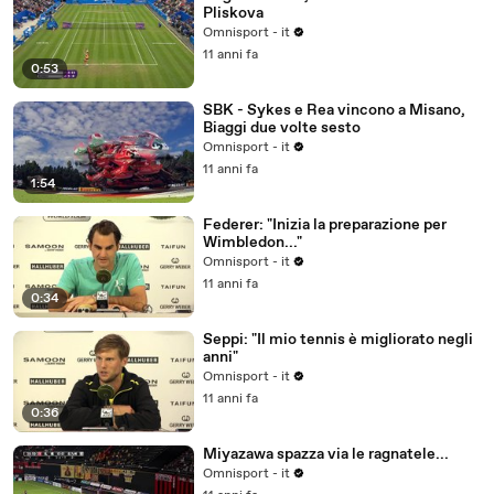
Pliskova
Omnisport - it
11 anni fa
0:53
SBK - Sykes e Rea vincono a Misano,
Biaggi due volte sesto
Omnisport - it
11 anni fa
1:54
Federer: "Inizia la preparazione per
Wimbledon..."
Omnisport - it
11 anni fa
0:34
Seppi: "Il mio tennis è migliorato negli
anni"
Omnisport - it
11 anni fa
0:36
Miyazawa spazza via le ragnatele...
Omnisport - it