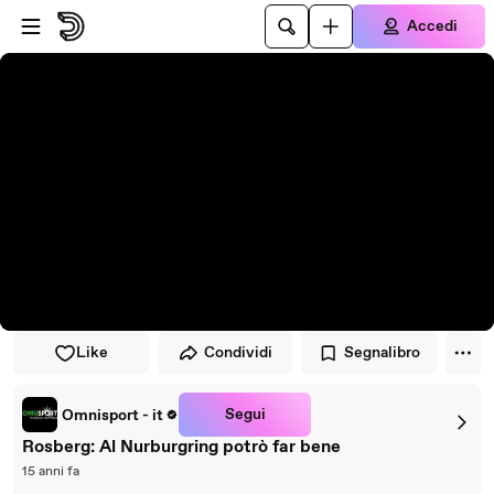
Vai al lettore
Passa al contenuto principale
Accedi
Like
Condividi
Segnalibro
Segui
Omnisport - it
Rosberg: Al Nurburgring potrò far bene
15 anni fa