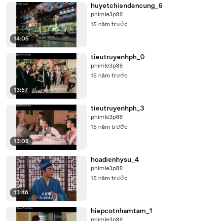
huyetchiendencung_6
phimle3p88
15 năm trước
14:05
tieutruyenhph_0
phimle3p88
15 năm trước
13:57
tieutruyenhph_3
phimle3p88
15 năm trước
13:08
hoadienhysu_4
phimle3p88
15 năm trước
13:46
hiepcotnhamtam_1
phimle3p88