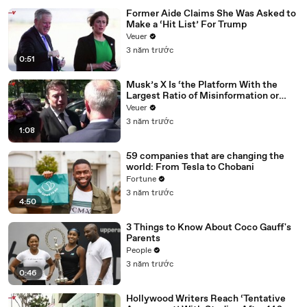
Former Aide Claims She Was Asked to
Make a ‘Hit List’ For Trump
Veuer
3 năm trước
0:51
Musk’s X Is ‘the Platform With the
Largest Ratio of Misinformation or
Disinformation’ Amongst All Social
Veuer
Media Platforms
3 năm trước
1:08
59 companies that are changing the
world: From Tesla to Chobani
Fortune
3 năm trước
4:50
3 Things to Know About Coco Gauff's
Parents
People
3 năm trước
0:46
Hollywood Writers Reach ‘Tentative