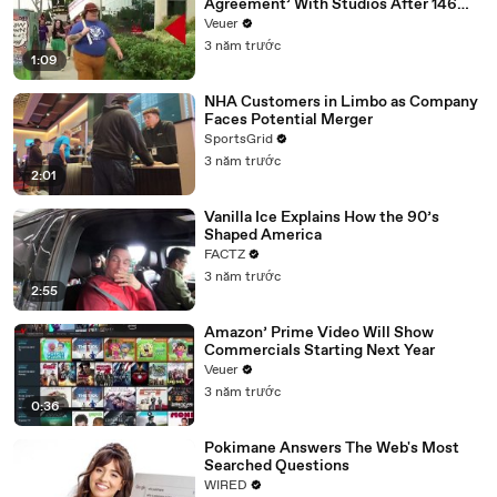
Agreement’ With Studios After 146
Day Strike
Veuer
3 năm trước
1:09
NHA Customers in Limbo as Company
Faces Potential Merger
SportsGrid
3 năm trước
2:01
Vanilla Ice Explains How the 90’s
Shaped America
FACTZ
3 năm trước
2:55
Amazon’ Prime Video Will Show
Commercials Starting Next Year
Veuer
3 năm trước
0:36
Pokimane Answers The Web's Most
Searched Questions
WIRED