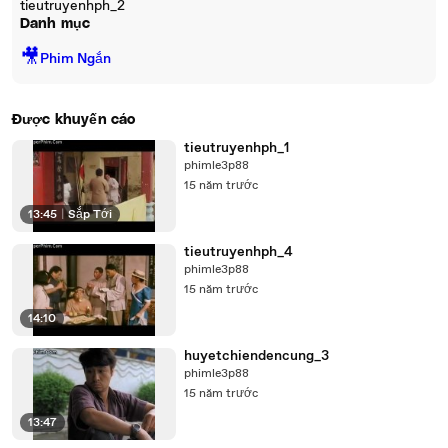
tieutruyenhph_2
Danh mục
🎥
Phim Ngắn
Được khuyến cáo
tieutruyenhph_1
phimle3p88
15 năm trước
13:45
|
Sắp Tới
tieutruyenhph_4
phimle3p88
15 năm trước
14:10
huyetchiendencung_3
phimle3p88
15 năm trước
13:47