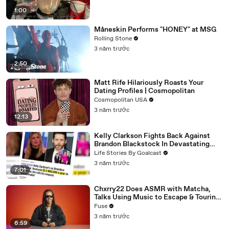
1:00
Måneskin Performs "HONEY" at MSG
Rolling Stone
3 năm trước
2:50
Matt Rife Hilariously Roasts Your
Dating Profiles | Cosmopolitan
Cosmopolitan USA
3 năm trước
12:13
Kelly Clarkson Fights Back Against
Brandon Blackstock In Devastating
Divorce Battle
Life Stories By Goalcast
3 năm trước
7:01
Chxrry22 Does ASMR with Matcha,
Talks Using Music to Escape & Touring
with The Weeknd
Fuse
3 năm trước
6:59