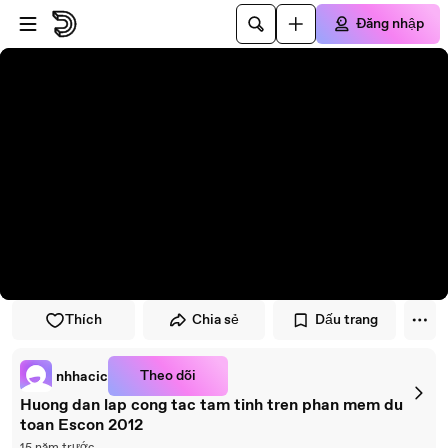
Đi đến trình phát
Đi đến nội dung chính
Đăng nhập
Thích
Chia sẻ
Dấu trang
Theo dõi
nhhacic
Huong dan lap cong tac tam tinh tren phan mem du
toan Escon 2012