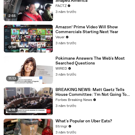
Shaped America
FACTZ
3 năm trước
2:55
Amazon’ Prime Video Will Show
Commercials Starting Next Year
Veuer
3 năm trước
0:36
Pokimane Answers The Web's Most
Searched Questions
WIRED
3 năm trước
11:13
BREAKING NEWS: Matt Gaetz Tells
House Committee: 'I'm Not Going To
Vote For A Continuing Resolution'
Forbes Breaking News
3 năm trước
4:16
What's Popular on Uber Eats?
Stringr
3 năm trước