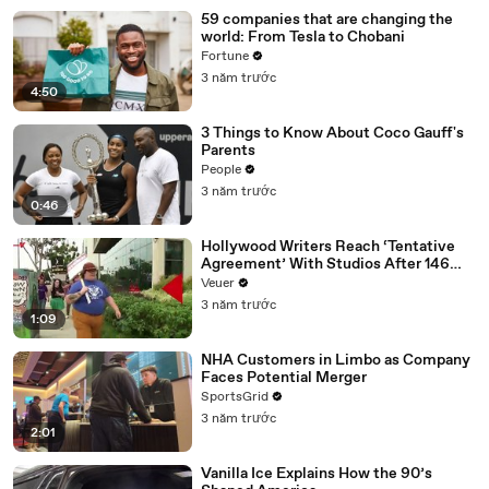
59 companies that are changing the
world: From Tesla to Chobani
Fortune
3 năm trước
4:50
3 Things to Know About Coco Gauff's
Parents
People
3 năm trước
0:46
Hollywood Writers Reach ‘Tentative
Agreement’ With Studios After 146
Day Strike
Veuer
3 năm trước
1:09
NHA Customers in Limbo as Company
Faces Potential Merger
SportsGrid
3 năm trước
2:01
Vanilla Ice Explains How the 90’s