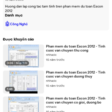
15 năm trước
Huong dan lap cong tac tam tinh tren phan mem du toan Escon
2012
Danh mục
🤖
Công Nghệ
Được khuyến cáo
Phan mem du toan Escon 2012 - Tinh
cuoc van chuyen thu cong
nhhacic
15 năm trước
3:05
|
Sắp Tới
Phan mem du toan Escon 2012 - Tinh
cuoc van chuyen duong thuy
nhhacic
15 năm trước
1:46
Phan mem du toan Escon 2012 - Tinh
cuoc van chuyen co gioi, duong bo
nhhacic