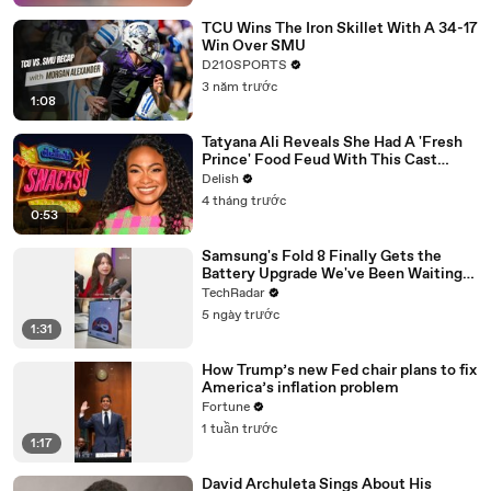
TCU Wins The Iron Skillet With A 34-17
Win Over SMU
D210SPORTS
3 năm trước
1:08
Tatyana Ali Reveals She Had A 'Fresh
Prince' Food Feud With This Cast
Member
Delish
4 tháng trước
0:53
Samsung's Fold 8 Finally Gets the
Battery Upgrade We've Been Waiting
For
TechRadar
5 ngày trước
1:31
How Trump’s new Fed chair plans to fix
America’s inflation problem
Fortune
1 tuần trước
1:17
David Archuleta Sings About His