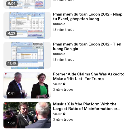
15 năm trước
5:04
Phan mem du toan Escon 2012 - Nhap
tu Excel, ghep tien luong
nhhacic
15 năm trước
4:23
Phan mem du toan Escon 2012 - Tien
luong Don gia
nhhacic
15 năm trước
11:46
Former Aide Claims She Was Asked to
Make a ‘Hit List’ For Trump
Veuer
3 năm trước
0:51
Musk’s X Is ‘the Platform With the
Largest Ratio of Misinformation or
Disinformation’ Amongst All Social
Veuer
Media Platforms
3 năm trước
1:08