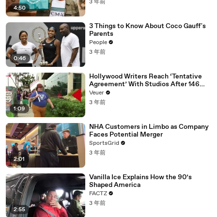
3 年前
4:50
3 Things to Know About Coco Gauff's
Parents
People
3 年前
0:46
Hollywood Writers Reach ‘Tentative
Agreement’ With Studios After 146
Day Strike
Veuer
3 年前
1:09
NHA Customers in Limbo as Company
Faces Potential Merger
SportsGrid
3 年前
2:01
Vanilla Ice Explains How the 90’s
Shaped America
FACTZ
3 年前
2:55