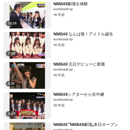
NMB48劇場を体験
sunkissdrop
16 年前
12:26
NMB48 なんば発！アイドル誕生
sunkissdrop
16 年前
7:20
NMB48 元日デビューに密着
sunkissdrop
16 年前
8:31
NMB48シアターから生中継
sunkissdrop
16 年前
3:27
NMB48 「NMB48劇場」本日オープン