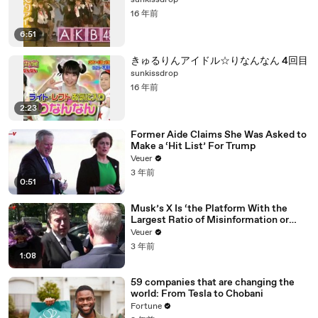
sunkissdrop
16 年前
6:51
きゅるりんアイドル☆りなんなん 4回目
sunkissdrop
16 年前
2:23
Former Aide Claims She Was Asked to
Make a ‘Hit List’ For Trump
Veuer
3 年前
0:51
Musk’s X Is ‘the Platform With the
Largest Ratio of Misinformation or
Disinformation’ Amongst All Social
Veuer
Media Platforms
3 年前
1:08
59 companies that are changing the
world: From Tesla to Chobani
Fortune