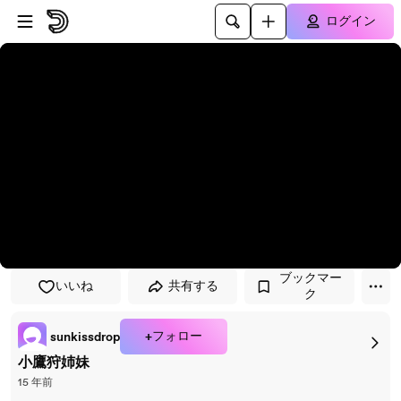
プレイヤーにスキップ
メインコンテンツにスキップ
ログイン
ブックマー
いいね
共有する
ク
+フォロー
sunkissdrop
小鷹狩姉妹
15 年前