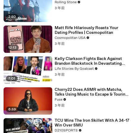
Rolling Stone
3 年前
2:50
Matt Rife Hilariously Roasts Your
Dating Profiles | Cosmopolitan
Cosmopolitan USA
3 年前
12:13
Kelly Clarkson Fights Back Against
Brandon Blackstock In Devastating
Divorce Battle
Life Stories By Goalcast
3 年前
7:01
Chxrry22 Does ASMR with Matcha,
Talks Using Music to Escape & Touring
with The Weeknd
Fuse
3 年前
6:59
TCU Wins The Iron Skillet With A 34-17
Win Over SMU
D210SPORTS