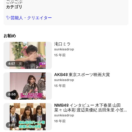
ごぶごぶ
カテゴリ
✨
芸能人・クリエイター
お勧め
滝口ミラ
sunkissdrop
15 年前
4:57
|
次
AKB48 東京スポーツ映画大賞
sunkissdrop
15 年前
6:56
NMB48 インタビュー 木下春菜 山田
菜々 山本彩 渡辺美優紀 吉田朱里 小笠原
茉由
sunkissdrop
16 年前
3:28