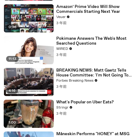
Amazon’ Prime Video Will Show
Commercials Starting Next Year
Veuer
3 年前
0:36
Pokimane Answers The Web's Most
Searched Questions
WIRED
3 年前
11:13
BREAKING NEWS: Matt Gaetz Tells
House Committee: 'I'm Not Going To
Vote For A Continuing Resolution'
Forbes Breaking News
3 年前
4:16
What's Popular on Uber Eats?
Stringr
3 年前
1:00
Måneskin Performs "HONEY" at MSG