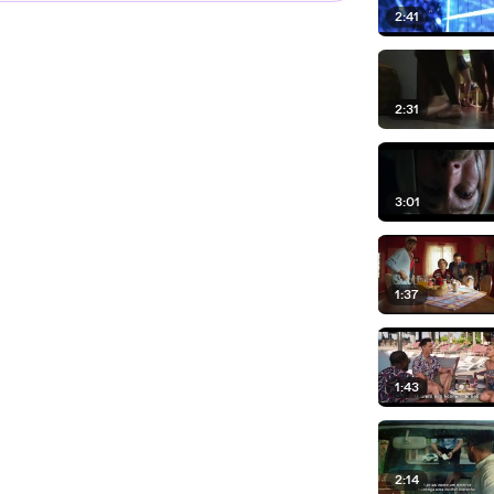
2:41
2:31
3:01
1:37
1:43
2:14