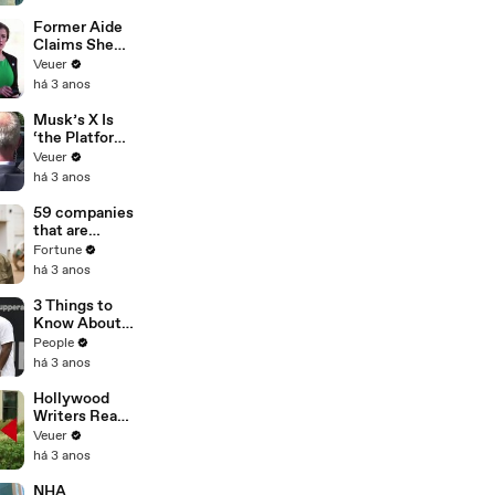
Former Aide
Claims She
Was Asked to
Veuer
Make a ‘Hit
há 3 anos
List’ For
Trump
Musk’s X Is
‘the Platform
With the
Veuer
Largest Ratio
há 3 anos
of
Misinformatio
59 companies
n or
that are
Disinformatio
changing the
Fortune
n’ Amongst
world: From
há 3 anos
All Social
Tesla to
Media
Chobani
3 Things to
Platforms
Know About
Coco Gauff's
People
Parents
há 3 anos
Hollywood
Writers Reach
‘Tentative
Veuer
Agreement’
há 3 anos
With Studios
After 146 Day
NHA