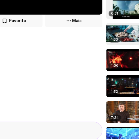
0:31
Favorito
Mais
1:33
1:06
1:52
7:24