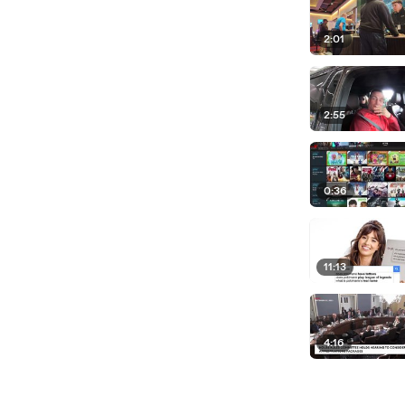
2:01
2:55
0:36
11:13
4:16