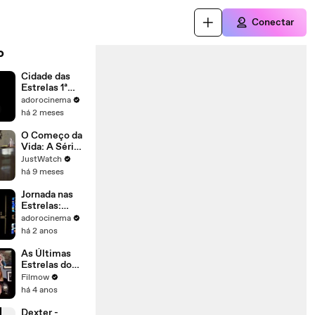
Conectar
o
Cidade das
Estrelas 1ª
Temporada
adorocinema
Trailer
há 2 meses
Dublado
O Começo da
Vida: A Série |
show | 2016 |
JustWatch
Official Trailer
há 9 meses
Jornada nas
Estrelas:
Nêmesis
adorocinema
Trailer Oficial
há 2 anos
As Últimas
Estrelas do
Cinema |
Filmow
Trailer Oficial
há 4 anos
| HBO Max
Dexter -