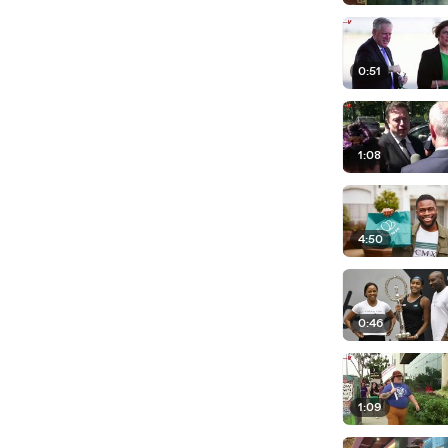
0:51
1:08
4:50
0:46
1:09