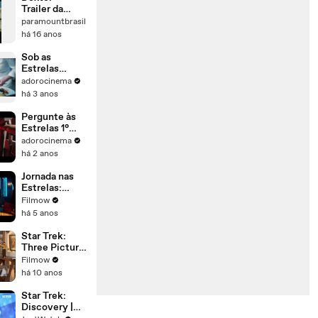
Trailer da
segunda
paramountbrasil
temporada
há 16 anos
Sob as
Estrelas
Trailer
adorocinema
Legendado
há 3 anos
Pergunte às
Estrelas 1°
Temporada
adorocinema
Trailer
há 2 anos
Legendado
Jornada nas
Estrelas:
Picard -
Filmow
Temporada 2 |
há 5 anos
Trailer Oficial
Star Trek:
Three Picture
Saga
Filmow
há 10 anos
Star Trek:
Discovery |