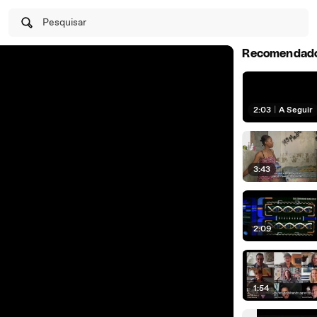
Pesquisar
Recomendad
2:03
|
A Seguir
3:43
2:09
1:54