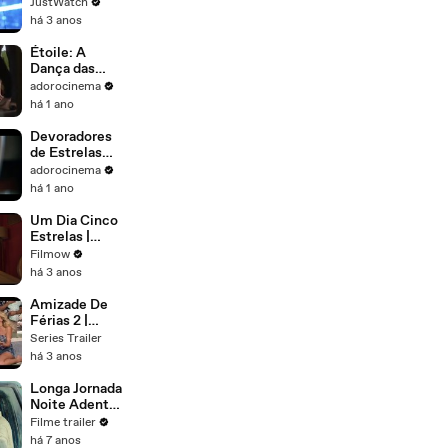
show | 2017 |
JustWatch
Official Trailer
há 3 anos
Étoile: A
Dança das
Estrelas
adorocinema
Diretores 1°
há 1 ano
Temporada
Trailer
Devoradores
Dublado
de Estrelas
Trailer
adorocinema
Legendado
há 1 ano
Um Dia Cinco
Estrelas |
Trailer
Filmow
há 3 anos
Amizade De
Férias 2 |
Trailer Oficial
Series Trailer
Legendado |
há 3 anos
Star+
Longa Jornada
Noite Adentro
Filme
Filme trailer
há 7 anos