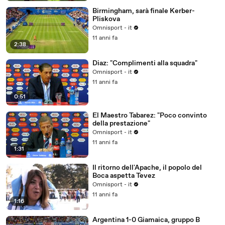
Birmingham, sarà finale Kerber-
Pliskova
Omnisport - it
11 anni fa
2:38
Diaz: "Complimenti alla squadra"
Omnisport - it
11 anni fa
0:51
El Maestro Tabarez: "Poco convinto
della prestazione"
Omnisport - it
11 anni fa
1:31
Il ritorno dell'Apache, il popolo del
Boca aspetta Tevez
Omnisport - it
11 anni fa
1:16
Argentina 1-0 Giamaica, gruppo B