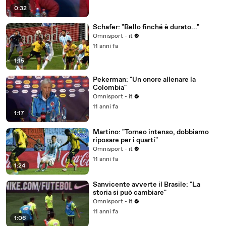
0:32
Schafer: "Bello finché è durato..."
Omnisport - it
11 anni fa
1:15
Pekerman: "Un onore allenare la
Colombia"
Omnisport - it
11 anni fa
1:17
Martino: "Torneo intenso, dobbiamo
riposare per i quarti"
Omnisport - it
11 anni fa
1:24
Sanvicente avverte il Brasile: "La
storia si può cambiare"
Omnisport - it
11 anni fa
1:06