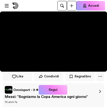
Vai al lettore
Passa al contenuto principale
Accedi
Like
Condividi
Segnalibro
Segui
Omnisport - it
Messi: "Sogniamo la Copa America ogni giorno"
15 anni fa