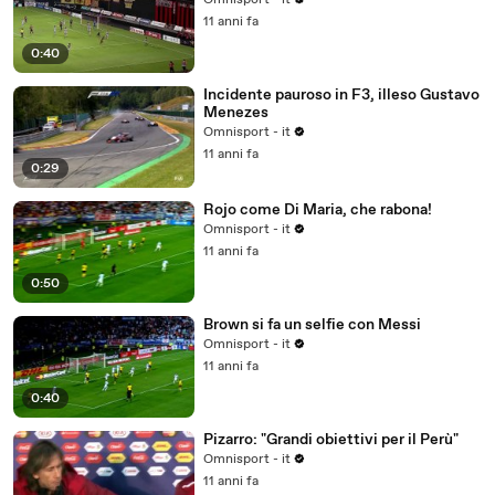
Omnisport - it
11 anni fa
0:40
Incidente pauroso in F3, illeso Gustavo
Menezes
Omnisport - it
11 anni fa
0:29
Rojo come Di Maria, che rabona!
Omnisport - it
11 anni fa
0:50
Brown si fa un selfie con Messi
Omnisport - it
11 anni fa
0:40
Pizarro: "Grandi obiettivi per il Perù"
Omnisport - it
11 anni fa