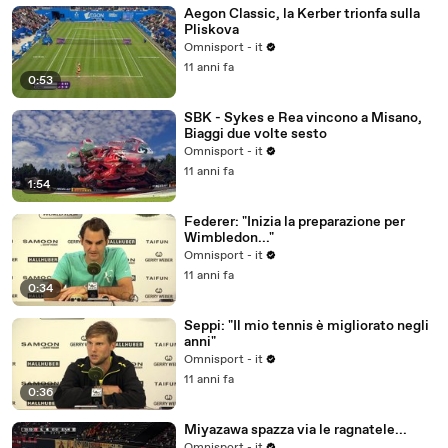
Aegon Classic, la Kerber trionfa sulla
Pliskova
Omnisport - it
11 anni fa
0:53
SBK - Sykes e Rea vincono a Misano,
Biaggi due volte sesto
Omnisport - it
11 anni fa
1:54
Federer: "Inizia la preparazione per
Wimbledon..."
Omnisport - it
11 anni fa
0:34
Seppi: "Il mio tennis è migliorato negli
anni"
Omnisport - it
11 anni fa
0:36
Miyazawa spazza via le ragnatele...