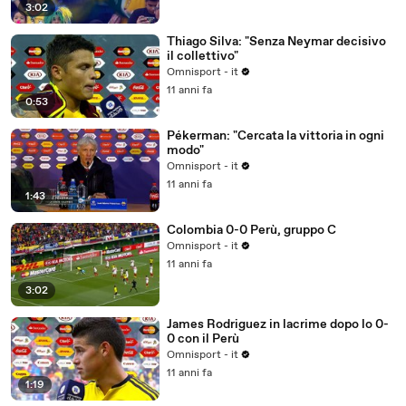
3:02
Thiago Silva: "Senza Neymar decisivo
il collettivo"
Omnisport - it
11 anni fa
0:53
Pékerman: "Cercata la vittoria in ogni
modo"
Omnisport - it
11 anni fa
1:43
Colombia 0-0 Perù, gruppo C
Omnisport - it
11 anni fa
3:02
James Rodriguez in lacrime dopo lo 0-
0 con il Perù
Omnisport - it
11 anni fa
1:19