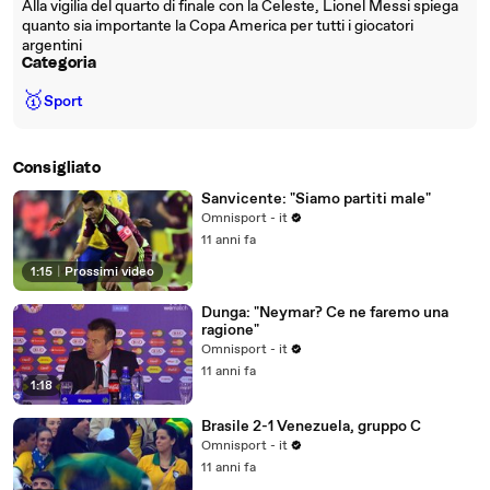
Alla vigilia del quarto di finale con la Celeste, Lionel Messi spiega
quanto sia importante la Copa America per tutti i giocatori
argentini
Categoria
🥇
Sport
Consigliato
Sanvicente: "Siamo partiti male"
Omnisport - it
11 anni fa
1:15
|
Prossimi video
Dunga: "Neymar? Ce ne faremo una
ragione"
Omnisport - it
11 anni fa
1:18
Brasile 2-1 Venezuela, gruppo C
Omnisport - it
11 anni fa