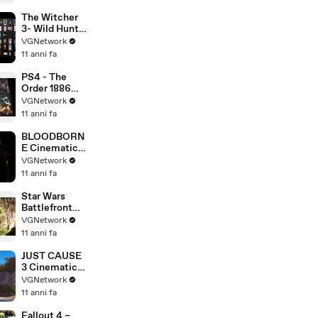
The Witcher
3- Wild Hunt -
Killing
VGNetwork
Monsters
11 anni fa
Cinematic
Trailer
PS4 - The
Order 1886
Cinematic
VGNetwork
Trailer
11 anni fa
BLOODBORN
E Cinematic
Trailer [E3
VGNetwork
2014]
11 anni fa
Star Wars
Battlefront
Reveal Trailer
VGNetwork
11 anni fa
JUST CAUSE
3 Cinematic
Trailer (PS4 -
VGNetwork
Xbox One)
11 anni fa
Fallout 4 –