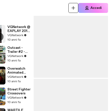
Accedi
VGNetwork @
EAPLAY 2016
recap
VGNetwork
10 anni fa
Outcast -
Trailer #2 -
New York
VGNetwork
Comic-Con
10 anni fa
Overwatch
Animated
Short “Alive”
VGNetwork
10 anni fa
Street Fighter
Crossovers
VGNetwork
10 anni fa
WARTILE