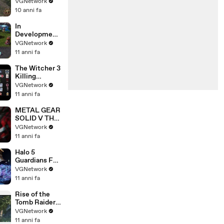
R - Empire
VGNetwork
Campaign
10 anni fa
Walkthrough
In
Development
– Li-Ming,
VGNetwork
Xul, Lunar
11 anni fa
Festival, and
more!
The Witcher 3
Killing
Monsters
VGNetwork
Cinematic
11 anni fa
Trailer
METAL GEAR
SOLID V THE
PHANTOM
VGNetwork
PAIN Trailer
11 anni fa
[E3 2015]
Halo 5
Guardians Full
Length Trailer
VGNetwork
11 anni fa
Rise of the
Tomb Raider -
Cinematic
VGNetwork
Trailer 1080p
11 anni fa