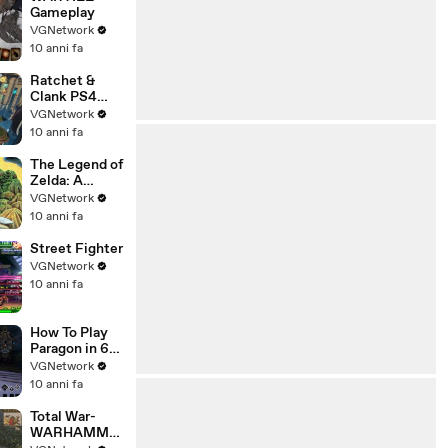
Gameplay
VGNetwork
10 anni fa
Ratchet &
Clank PS4
Gameplay
VGNetwork
10 anni fa
The Legend of
Zelda: A
VGNetwork
VGNetwork
Tribute
10 anni fa
Street Fighter
VGNetwork
10 anni fa
How To Play
Paragon in 60
Seconds
VGNetwork
10 anni fa
Total War-
WARHAMME