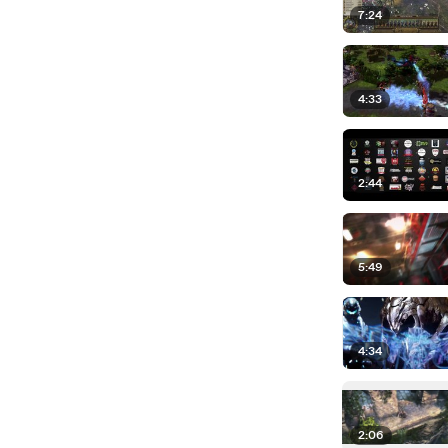
7:24
4:33
2:44
5:49
4:34
2:06