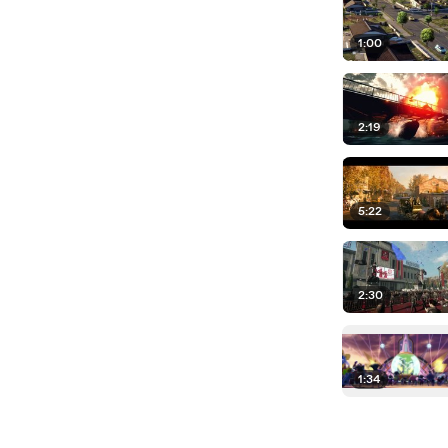
1:00
2:19
5:22
2:30
1:34