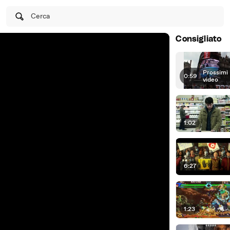
Cerca
Consigliato
Prossimi
0:59
|
video
1:02
6:27
1:23