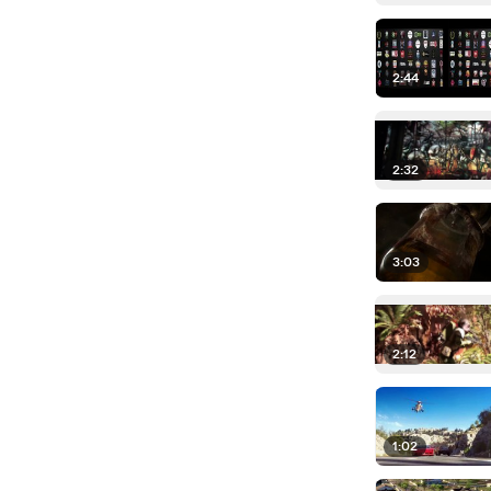
2:44
2:32
3:03
2:12
1:02