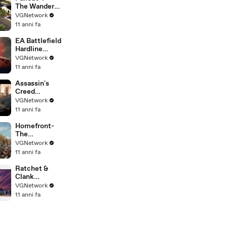
The Wanderer
Trailer (PEGI)
VGNetwork
11 anni fa
EA Battlefield
Hardline
Trailer di
VGNetwork
Lancio
11 anni fa
Ufficiale -
ITALIANO
Assassin's
Creed
Syndicate
VGNetwork
Trailer E3
11 anni fa
2015 Official
Trailer (HD)
Homefront-
The
Revolution
VGNetwork
This is
11 anni fa
Philadelphia
Trailer
Ratchet &
(Official) [UK]
Clank
TRAILER
VGNetwork
RELEASE
11 anni fa
SPRING 2016