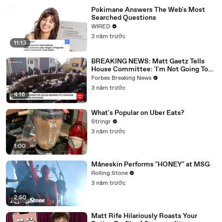
Pokimane Answers The Web's Most
Searched Questions
WIRED
3 năm trước
11:13
BREAKING NEWS: Matt Gaetz Tells
House Committee: 'I'm Not Going To
Vote For A Continuing Resolution'
Forbes Breaking News
3 năm trước
4:16
What's Popular on Uber Eats?
Stringr
3 năm trước
1:00
Måneskin Performs "HONEY" at MSG
Rolling Stone
3 năm trước
2:50
Matt Rife Hilariously Roasts Your