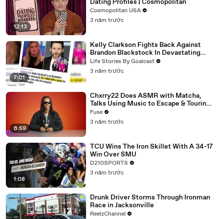
Dating Profiles | Cosmopolitan
Cosmopolitan USA
3 năm trước
12:13
Kelly Clarkson Fights Back Against
Brandon Blackstock In Devastating
Divorce Battle
Life Stories By Goalcast
3 năm trước
7:01
Chxrry22 Does ASMR with Matcha,
Talks Using Music to Escape & Touring
with The Weeknd
Fuse
3 năm trước
6:59
TCU Wins The Iron Skillet With A 34-17
Win Over SMU
D210SPORTS
3 năm trước
1:08
Drunk Driver Storms Through Ironman
Race in Jacksonville
ReelzChannel