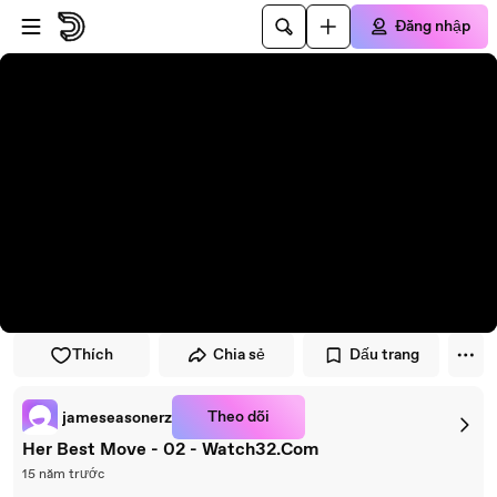
Đi đến trình phát
Đi đến nội dung chính
Đăng nhập
Thích
Chia sẻ
Dấu trang
Theo dõi
jameseasonerz
Her Best Move - 02 - Watch32.Com
15 năm trước