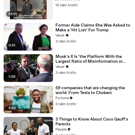
15 năm trước
13:01
Former Aide Claims She Was Asked to
Make a ‘Hit List’ For Trump
Veuer
3 năm trước
0:51
Musk’s X Is ‘the Platform With the
Largest Ratio of Misinformation or
Disinformation’ Amongst All Social
Veuer
Media Platforms
3 năm trước
1:08
59 companies that are changing the
world: From Tesla to Chobani
Fortune
3 năm trước
4:50
3 Things to Know About Coco Gauff's
Parents
People