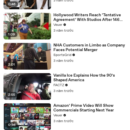
3 năm trước
0:46
Hollywood Writers Reach ‘Tentative
Agreement’ With Studios After 146
Day Strike
Veuer
3 năm trước
1:09
NHA Customers in Limbo as Company
Faces Potential Merger
SportsGrid
3 năm trước
2:01
Vanilla Ice Explains How the 90’s
Shaped America
FACTZ
3 năm trước
2:55
Amazon’ Prime Video Will Show
Commercials Starting Next Year
Veuer
3 năm trước
0:36