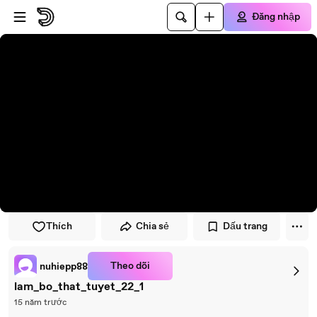
Đi đến trình phát
Đi đến nội dung chính
Đăng nhập
Thích
Chia sẻ
Dấu trang
Theo dõi
nuhiepp88
lam_bo_that_tuyet_22_1
15 năm trước