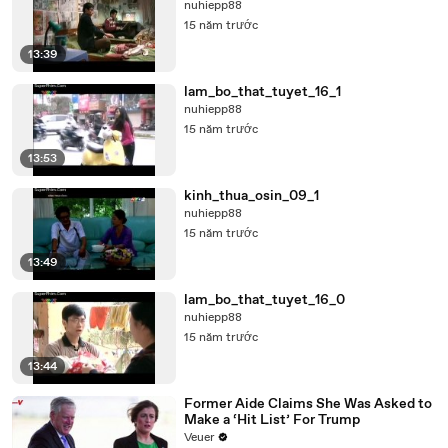
nuhiepp88
15 năm trước
13:39
lam_bo_that_tuyet_16_1
nuhiepp88
15 năm trước
13:53
kinh_thua_osin_09_1
nuhiepp88
15 năm trước
13:49
lam_bo_that_tuyet_16_0
nuhiepp88
15 năm trước
13:44
Former Aide Claims She Was Asked to
Make a ‘Hit List’ For Trump
Veuer