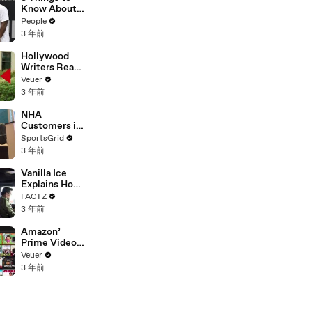
Platforms
Know About
Coco Gauff's
People
Parents
3 年前
Hollywood
Writers Reach
‘Tentative
Veuer
Agreement’
3 年前
With Studios
After 146 Day
NHA
Strike
Customers in
Limbo as
SportsGrid
Company
3 年前
Faces
Potential
Vanilla Ice
Merger
Explains How
the 90’s
FACTZ
Shaped
3 年前
America
Amazon’
Prime Video
Will Show
Veuer
Commercials
3 年前
Starting Next
Year