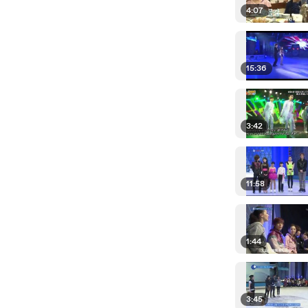
4:07
15:36
3:42
11:58
1:44
3:45