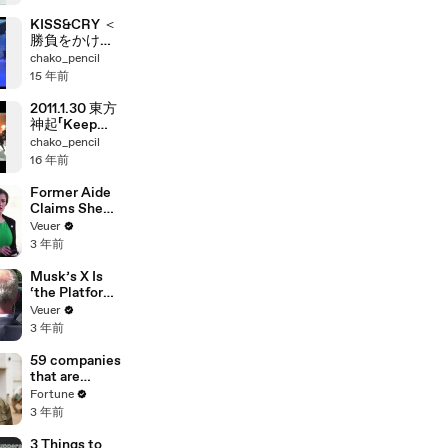
KISS&CRY ＜
勝負をかけた
氷上のウィン
chako_pencil
ドミル＞
15 年前
2011.1.30 東方
神起「Keep
Your Head
chako_pencil
Down」
16 年前
Former Aide
Claims She
Was Asked to
Veuer
Make a ‘Hit
3 年前
List’ For
Trump
Musk’s X Is
‘the Platform
With the
Veuer
Largest Ratio
3 年前
of
Misinformatio
59 companies
n or
that are
Disinformatio
changing the
Fortune
n’ Amongst
world: From
3 年前
All Social
Tesla to
Media
Chobani
3 Things to