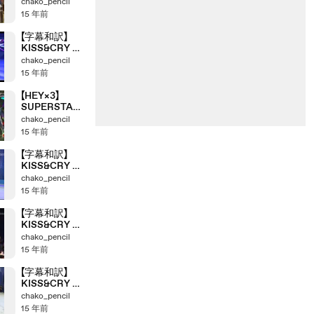
酢豚同盟結成
chako_pencil
の日＞
15 年前
【字幕和訳】
KISS&CRY ＜
「酢豚」が繋い
chako_pencil
だ固い絆＞
15 年前
【HEY×3】
SUPERSTAR
東方神起
chako_pencil
15 年前
【字幕和訳】
KISS&CRY ＜
氷も解かす熱
chako_pencil
い友情＞
15 年前
【字幕和訳】
KISS&CRY ＜
ごめんね、ク
chako_pencil
ラ＞
15 年前
【字幕和訳】
KISS&CRY ＜
ヨボセヨ～♪＞
chako_pencil
15 年前