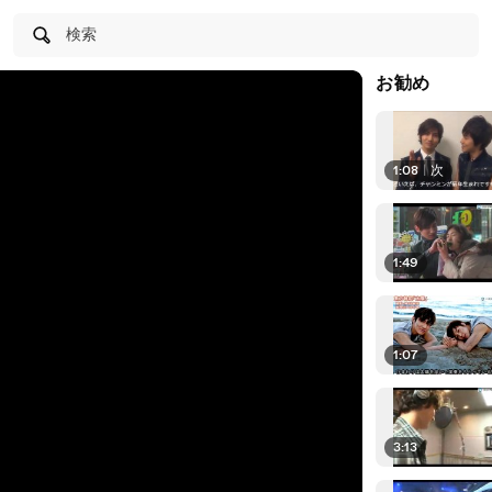
検索
お勧め
1:08
|
次
1:49
1:07
3:13