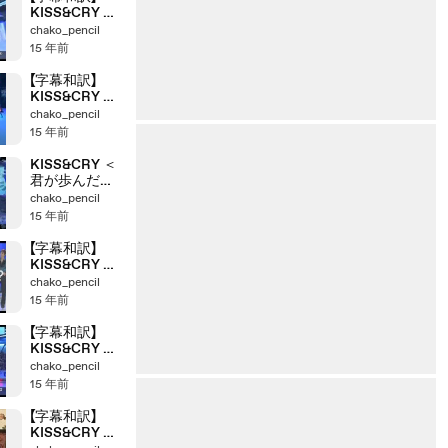
KISS&CRY ＜
永遠に変わら
chako_pencil
ぬ友情＞
15 年前
【字幕和訳】
KISS&CRY ＜
5%の奇跡は
chako_pencil
95%の努力か
15 年前
ら生まれた＞
KISS&CRY ＜
君が歩んだ軌
跡・君が起こ
chako_pencil
した奇跡＞
15 年前
【字幕和訳】
KISS&CRY ＜
さよなら、可
chako_pencil
愛いマンネた
15 年前
ち…＞
【字幕和訳】
KISS&CRY ＜
「前を見て跳ぶ
chako_pencil
（アクセル）」
15 年前
に込められた
思い＞
【字幕和訳】
KISS&CRY ＜