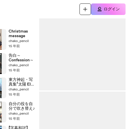
ログイン
Christmas
message
chako_pencil
15 年前
告白～
Confession～
chako_pencil
15 年前
東方神起・写
真集「太陽 El
Sol」 Making
chako_pencil
15 年前
自分の役を自
分で吹き替え♪
chako_pencil
15 年前
【字幕和訳】