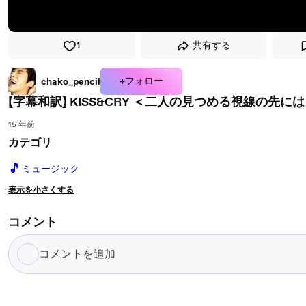
1
共有する
+フォロー
chako_pencil
【字幕和訳】 KISS&CRY ＜二人の見つめる視線の先に
15 年前
カテゴリ
🎵
ミュージック
表示を小さくする
コメント
コ
メ
ン
ト