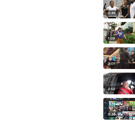
0:46
1:09
2:01
2:55
0:36