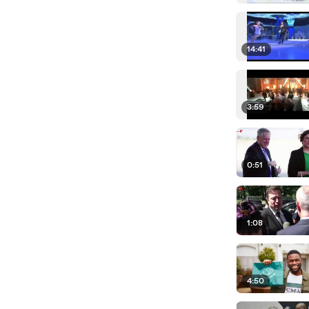
14:41
3:59
0:51
1:08
4:50