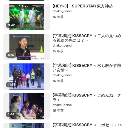
【HEY×3】 SUPERSTAR 東方神起
chako_pencil
15 年前
3:42
【字幕和訳】 KISS&CRY ＜二人の見つめ
る視線の先には？＞
chako_pencil
15 年前
5:47
【字幕和訳】 KISS&CRY ＜氷も解かす熱
い友情＞
chako_pencil
15 年前
11:58
【字幕和訳】 KISS&CRY ＜ごめんね、ク
ラ＞
chako_pencil
15 年前
1:44
【字幕和訳】 KISS&CRY ＜ヨボセヨ～♪＞