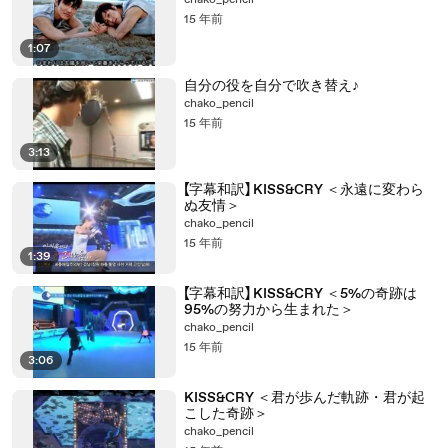
chako_pencil
15 年前
1:07
自分の役を自分で吹き替え♪
chako_pencil
15 年前
3:13
【字幕和訳】 KISS&CRY ＜永遠に変わら
ぬ友情＞
chako_pencil
15 年前
1:39
【字幕和訳】 KISS&CRY ＜5%の奇跡は
95%の努力から生まれた＞
chako_pencil
15 年前
3:06
KISS&CRY ＜君が歩んだ軌跡・君が起
こした奇跡＞
chako_pencil