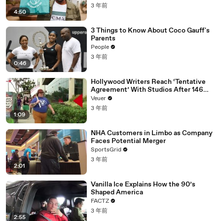
3 年前
4:50
3 Things to Know About Coco Gauff's
Parents
People
3 年前
0:46
Hollywood Writers Reach ‘Tentative
Agreement’ With Studios After 146
Day Strike
Veuer
3 年前
1:09
NHA Customers in Limbo as Company
Faces Potential Merger
SportsGrid
3 年前
2:01
Vanilla Ice Explains How the 90’s
Shaped America
FACTZ
3 年前
2:55