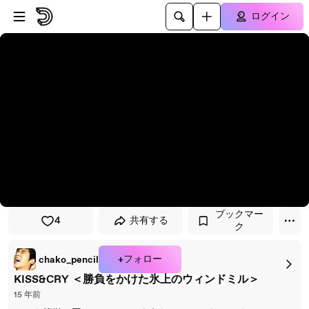
プレイヤーにスキップ
メインコンテンツにスキップ
ログイン
ブックマー
4
共有する
ク
+フォロー
chako_pencil
KISS&CRY ＜勝負をかけた氷上のウィンドミル＞
15 年前