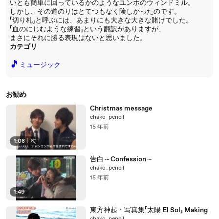
いとも簡単に回っているかのようなユンホのウィンドミル。
しかし、その道のりはとてつもなく険しかったのです。
「切り札」と呼ぶには、あまりにも大きな大きな賭けでした。
「血のにじむような練習」という翻訳がありますが、
まさにそれに勝る表現はないと思いました。
カテゴリ
🎵
ミュージック
お勧め
Christmas message
chako_pencil
15 年前
1:08
|
次
告白～Confession～
chako_pencil
15 年前
1:49
東方神起・写真集「太陽 El Sol」 Making