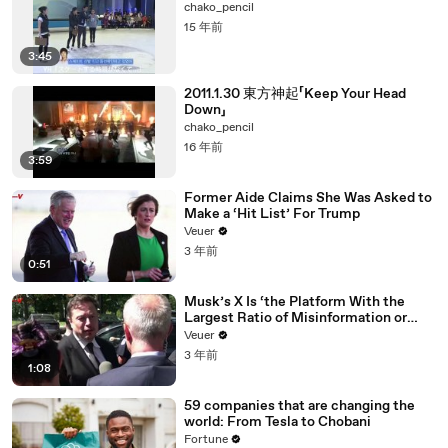
chako_pencil
15 年前
3:45
2011.1.30 東方神起「Keep Your Head
Down」
chako_pencil
16 年前
3:59
Former Aide Claims She Was Asked to
Make a ‘Hit List’ For Trump
Veuer
3 年前
0:51
Musk’s X Is ‘the Platform With the
Largest Ratio of Misinformation or
Disinformation’ Amongst All Social
Veuer
Media Platforms
3 年前
1:08
59 companies that are changing the
world: From Tesla to Chobani
Fortune