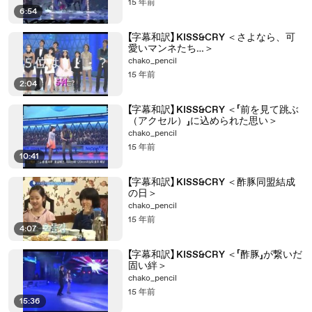
15 年前
6:54
【字幕和訳】 KISS&CRY ＜さよなら、可
愛いマンネたち…＞
chako_pencil
15 年前
2:04
【字幕和訳】 KISS&CRY ＜「前を見て跳ぶ
（アクセル）」に込められた思い＞
chako_pencil
15 年前
10:41
【字幕和訳】 KISS&CRY ＜酢豚同盟結成
の日＞
chako_pencil
15 年前
4:07
【字幕和訳】 KISS&CRY ＜「酢豚」が繋いだ
固い絆＞
chako_pencil
15 年前
15:36