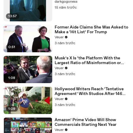
darkgogoness
15 năm trước
13:57
Former Aide Claims She Was Asked to
Make a ‘Hit List’ For Trump
Veuer
3 năm trước
0:51
Musk’s X Is ‘the Platform With the
Largest Ratio of Misinformation or
Disinformation’ Amongst All Social
Veuer
Media Platforms
3 năm trước
1:08
Hollywood Writers Reach ‘Tentative
Agreement’ With Studios After 146
Day Strike
Veuer
3 năm trước
1:09
Amazon’ Prime Video Will Show
Commercials Starting Next Year
Veuer