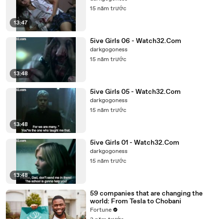
15 năm trước
13:47
5ive Girls 06 - Watch32.Com
darkgogoness
15 năm trước
13:48
5ive Girls 05 - Watch32.Com
darkgogoness
15 năm trước
13:48
5ive Girls 01 - Watch32.Com
darkgogoness
15 năm trước
13:48
59 companies that are changing the
world: From Tesla to Chobani
Fortune