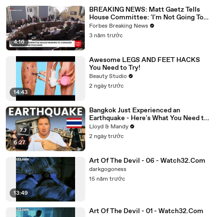
BREAKING NEWS: Matt Gaetz Tells
House Committee: 'I'm Not Going To
Vote For A Continuing Resolution'
Forbes Breaking News
3 năm trước
4:16
Awesome LEGS AND FEET HACKS
You Need to Try!
Beauty Studio
2 ngày trước
14:43
Bangkok Just Experienced an
Earthquake - Here's What You Need to
Know
Lloyd & Mandy
2 ngày trước
6:27
Art Of The Devil - 06 - Watch32.Com
darkgogoness
15 năm trước
13:49
Art Of The Devil - 01 - Watch32.Com