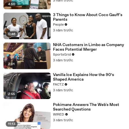
3 năm trước
4:50
3 Things to Know About Coco Gauff's
Parents
People
3 năm trước
0:46
NHA Customers in Limbo as Company
Faces Potential Merger
SportsGrid
3 năm trước
2:01
Vanilla Ice Explains How the 90’s
Shaped America
FACTZ
3 năm trước
2:55
Pokimane Answers The Web's Most
Searched Questions
WIRED
3 năm trước
11:13