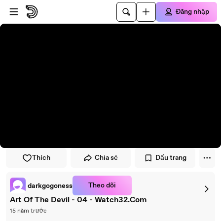
Đi đến trình phát
Đi đến nội dung chính
Đăng nhập
Thích
Chia sẻ
Dấu trang
Theo dõi
darkgogoness
Art Of The Devil - 04 - Watch32.Com
15 năm trước