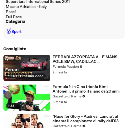
Superstars International Series 2011
Misano Adriatico - Italy
Race1
Full Race
Categoria
🥇
Sport
Consigliato
FERRARI AZZOPPATA A LE MANS:
POLE BMW, CADILLAC
PENALIZZATA
Formula Passion
2 mesi fa
10:40
|
Prossimi video
Formula 1: in Cina trionfa Kimi
Antonelli, il primo italiano da 20 anni
Gazzetta di Parma
5 mesi fa
1:33
"Race for Glory - Audi vs. Lancia", al
cinema il campionato di rally dell'83
Gazzetta di Parma