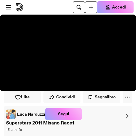
Vai al lettore
Passa al contenuto principale
Accedi
Like
Condividi
Segnalibro
Segui
Luca Narduzzi
Superstars 2011 Misano Race1
15 anni fa