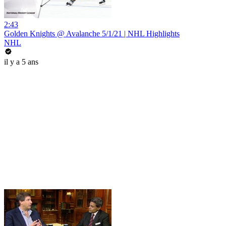
2:43
Golden Knights @ Avalanche 5/1/21 | NHL Highlights
NHL
il y a 5 ans