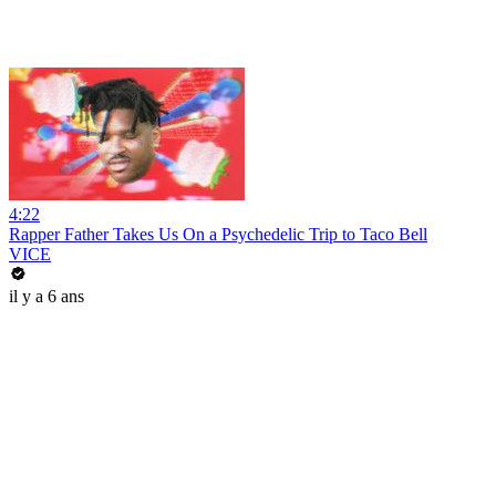
4:22
Rapper Father Takes Us On a Psychedelic Trip to Taco Bell
VICE
il y a 6 ans