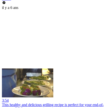
il y a 6 ans
3:54
This healthy and delicious grilling recipe is perfect for your end-of-