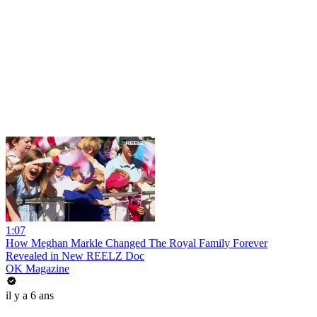
1:07
How Meghan Markle Changed The Royal Family Forever
Revealed in New REELZ Doc
OK Magazine
il y a 6 ans