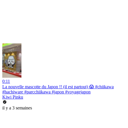
0:11
La nouvelle mascotte du Japon !! (il est partout) 😱 #chiikawa
#hachiware #parcchiikawa #japon #voyagejapon
Kiwi Pinku
il y a 3 semaines