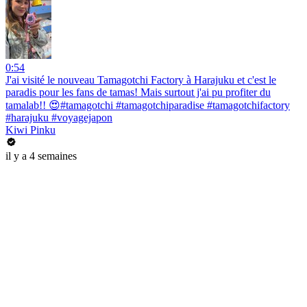
0:54
J'ai visité le nouveau Tamagotchi Factory à Harajuku et c'est le
paradis pour les fans de tamas! Mais surtout j'ai pu profiter du
tamalab!! 😍#tamagotchi #tamagotchiparadise #tamagotchifactory
#harajuku #voyagejapon
Kiwi Pinku
il y a 4 semaines