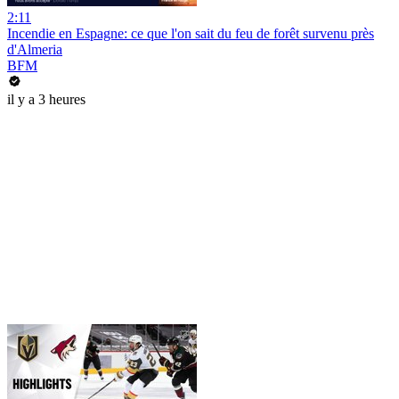
2:11
Incendie en Espagne: ce que l'on sait du feu de forêt survenu près
d'Almeria
BFM
il y a 3 heures