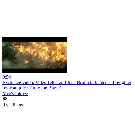
0:54
Exclusive video: Miles Teller and Josh Brolin talk intense firefighter
bootcamp for ‘Only the Brave’
Men's Fitness
il y a 8 ans