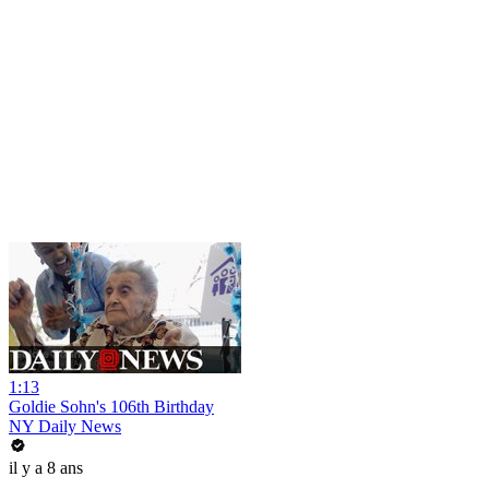
1:13
Goldie Sohn's 106th Birthday
NY Daily News
il y a 8 ans