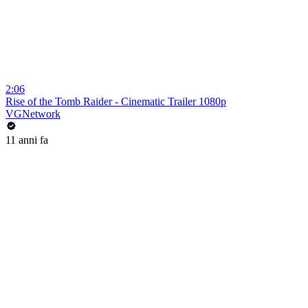
2:06
Rise of the Tomb Raider - Cinematic Trailer 1080p
VGNetwork
11 anni fa