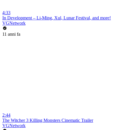
4:33
In Development – Li-Ming, Xul, Lunar Festival, and more!
VGNetwork
11 anni fa
2:44
The Witcher 3 Killing Monsters Cinematic Trailer
VGNetwork