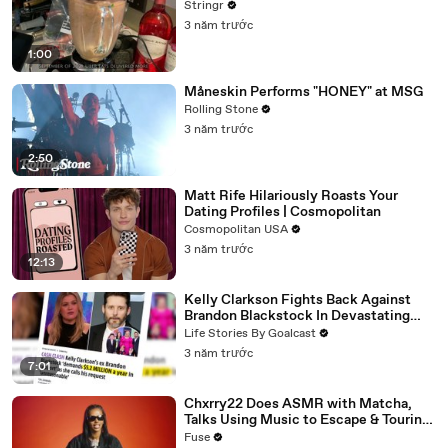
Stringr
3 năm trước
1:00
Måneskin Performs "HONEY" at MSG
Rolling Stone
3 năm trước
2:50
Matt Rife Hilariously Roasts Your
Dating Profiles | Cosmopolitan
Cosmopolitan USA
3 năm trước
12:13
Kelly Clarkson Fights Back Against
Brandon Blackstock In Devastating
Divorce Battle
Life Stories By Goalcast
3 năm trước
7:01
Chxrry22 Does ASMR with Matcha,
Talks Using Music to Escape & Touring
with The Weeknd
Fuse