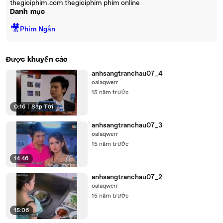
thegioiphim.com thegioiphim phim online
Danh mục
🎥
Phim Ngắn
Được khuyến cáo
anhsangtranchau07_4
oalaqwerr
15 năm trước
0:16
|
Sắp Tới
anhsangtranchau07_3
oalaqwerr
15 năm trước
14:46
anhsangtranchau07_2
oalaqwerr
15 năm trước
15:06