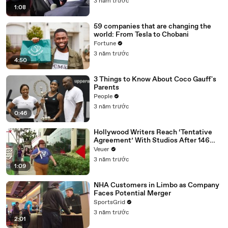
3 năm trước
1:08
59 companies that are changing the
world: From Tesla to Chobani
Fortune
3 năm trước
4:50
3 Things to Know About Coco Gauff's
Parents
People
3 năm trước
0:46
Hollywood Writers Reach ‘Tentative
Agreement’ With Studios After 146
Day Strike
Veuer
3 năm trước
1:09
NHA Customers in Limbo as Company
Faces Potential Merger
SportsGrid
3 năm trước
2:01