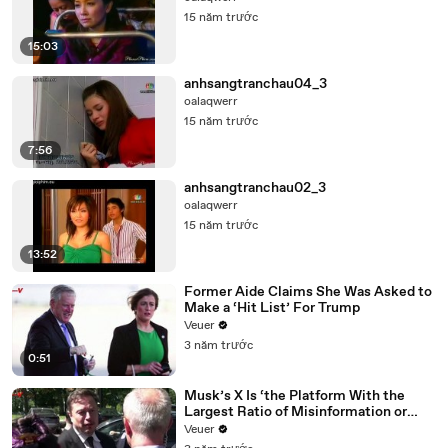
15 năm trước
15:03
anhsangtranchau04_3
oalaqwerr
15 năm trước
7:56
anhsangtranchau02_3
oalaqwerr
15 năm trước
13:52
Former Aide Claims She Was Asked to
Make a ‘Hit List’ For Trump
Veuer
3 năm trước
0:51
Musk’s X Is ‘the Platform With the
Largest Ratio of Misinformation or
Disinformation’ Amongst All Social
Veuer
Media Platforms