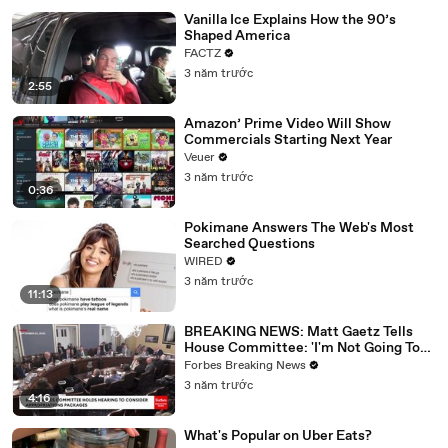
Vanilla Ice Explains How the 90’s
Shaped America
FACTZ
3 năm trước
2:55
Amazon’ Prime Video Will Show
Commercials Starting Next Year
Veuer
3 năm trước
0:36
Pokimane Answers The Web's Most
Searched Questions
WIRED
3 năm trước
11:13
BREAKING NEWS: Matt Gaetz Tells
House Committee: 'I'm Not Going To
Vote For A Continuing Resolution'
Forbes Breaking News
3 năm trước
4:16
What's Popular on Uber Eats?