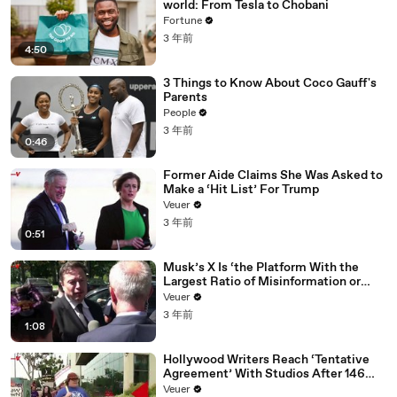
world: From Tesla to Chobani
Fortune
3 年前
4:50
3 Things to Know About Coco Gauff's
Parents
People
3 年前
0:46
Former Aide Claims She Was Asked to
Make a ‘Hit List’ For Trump
Veuer
3 年前
0:51
Musk’s X Is ‘the Platform With the
Largest Ratio of Misinformation or
Disinformation’ Amongst All Social
Veuer
Media Platforms
3 年前
1:08
Hollywood Writers Reach ‘Tentative
Agreement’ With Studios After 146
Day Strike
Veuer