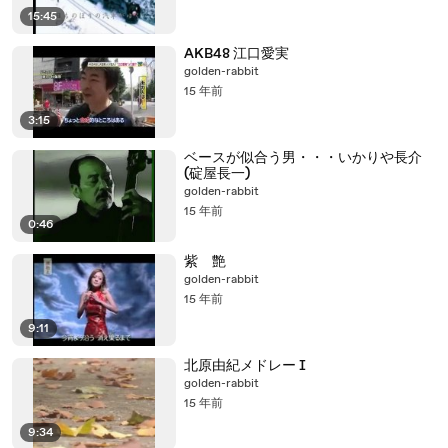
15:45
AKB48 江口愛実
golden-rabbit
15 年前
3:15
ベースが似合う男・・・いかりや長介
(碇屋長一)
golden-rabbit
15 年前
0:46
紫 艶
golden-rabbit
15 年前
9:11
北原由紀メドレー Ⅰ
golden-rabbit
15 年前
9:34