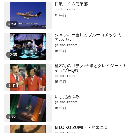
日航１２３便墜落
golden-rabbit
15 年前
9:30
ジャッキー吉川とブルーコメッツ ミニ
アルバム
golden-rabbit
15 年前
12:35
植木等の世界(ハナ肇とクレイジー・キ
ャッツ)HQ版
golden-rabbit
15 年前
3:17
いしだあゆみ
golden-rabbit
15 年前
5:50
NILO KOIZUMI・・小泉ニロ