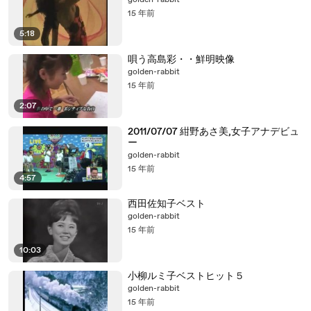
golden-rabbit
15 年前
5:18
唄う高島彩・・鮮明映像
golden-rabbit
15 年前
2:07
2011/07/07 紺野あさ美,女子アナデビュ
ー
golden-rabbit
15 年前
4:57
西田佐知子ベスト
golden-rabbit
15 年前
10:03
小柳ルミ子ベストヒット５
golden-rabbit
15 年前