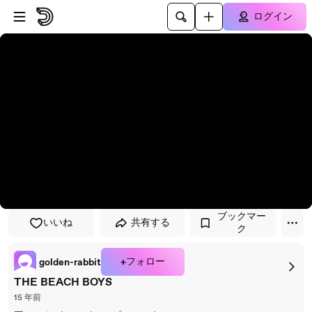
プレイヤーにスキップ
メインコンテンツにスキップ
ログイン
ブックマー
いいね
共有する
ク
+フォロー
golden-rabbit
THE BEACH BOYS
15 年前