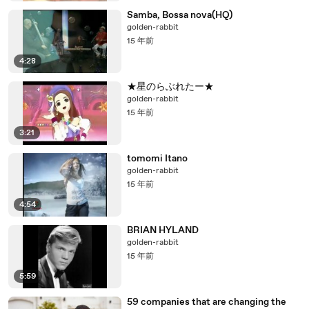
Samba, Bossa nova(HQ)
golden-rabbit
15 年前
4:28
★星のらぶれたー★
golden-rabbit
15 年前
3:21
tomomi Itano
golden-rabbit
15 年前
4:54
BRIAN HYLAND
golden-rabbit
15 年前
5:59
59 companies that are changing the