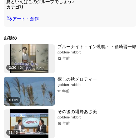
夏といえばこのグループでしょう♪
カテゴリ
🦄
アート・創作
お勧め
ブルーナイト・イン札幌・・箱崎晋一郎
golden-rabbit
12 年前
2:36
|
次
癒しの秋メロディー
golden-rabbit
12 年前
10:01
その後の紺野あさ美
golden-rabbit
15 年前
18:43