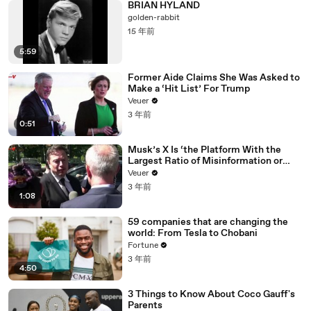
BRIAN HYLAND
golden-rabbit
15 年前
5:59
Former Aide Claims She Was Asked to
Make a ‘Hit List’ For Trump
Veuer
3 年前
0:51
Musk’s X Is ‘the Platform With the
Largest Ratio of Misinformation or
Disinformation’ Amongst All Social
Veuer
Media Platforms
3 年前
1:08
59 companies that are changing the
world: From Tesla to Chobani
Fortune
3 年前
4:50
3 Things to Know About Coco Gauff's
Parents