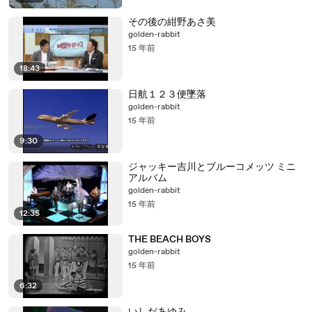
その後の紺野あさ美
golden-rabbit
15 年前
18:43
日航１２３便墜落
golden-rabbit
15 年前
9:30
ジャッキー吉川とブルーコメッツ ミニ
アルバム
golden-rabbit
15 年前
12:35
THE BEACH BOYS
golden-rabbit
15 年前
6:32