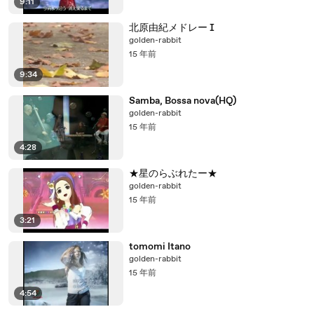
9:11
北原由紀メドレー Ⅰ
golden-rabbit
15 年前
9:34
Samba, Bossa nova(HQ)
golden-rabbit
15 年前
4:28
★星のらぶれたー★
golden-rabbit
15 年前
3:21
tomomi Itano
golden-rabbit
15 年前
4:54