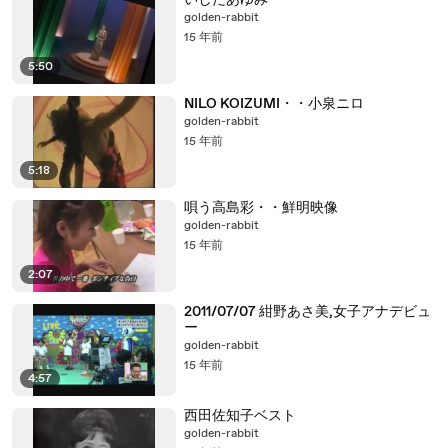
いしだあゆみ
golden-rabbit
15 年前
5:50
NILO KOIZUMI・・小泉ニロ
golden-rabbit
15 年前
5:18
唄う高島彩・・鮮明映像
golden-rabbit
15 年前
2:07
2011/07/07 紺野あさ美,女子アナデビュ
ー
golden-rabbit
15 年前
4:57
西田佐知子ベスト
golden-rabbit