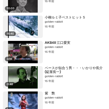
15 年前
10:03
小柳ルミ子ベストヒット５
golden-rabbit
15 年前
15:45
AKB48 江口愛実
golden-rabbit
15 年前
3:15
ベースが似合う男・・・いかりや長介
(碇屋長一)
golden-rabbit
15 年前
0:46
紫 艶
golden-rabbit
15 年前