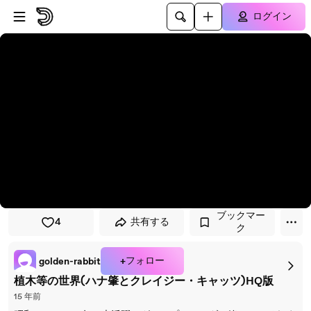
プレイヤーにスキップ
メインコンテンツにスキップ
ログイン
ブックマー
4
共有する
ク
+フォロー
golden-rabbit
植木等の世界(ハナ肇とクレイジー・キャッツ)HQ版
15 年前