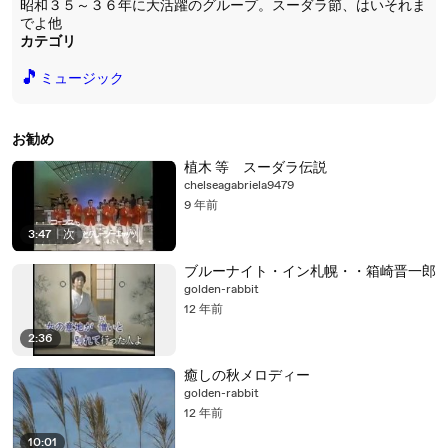
昭和３５～３６年に大活躍のグループ。スーダラ節、はいそれま
でよ他
カテゴリ
🎵
ミュージック
お勧め
植木 等 スーダラ伝説
chelseagabriela9479
9 年前
3:47
|
次
ブルーナイト・イン札幌・・箱崎晋一郎
golden-rabbit
12 年前
2:36
癒しの秋メロディー
golden-rabbit
12 年前
10:01