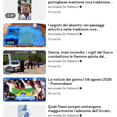
portoghese mantiene viva tradizione
degli abiti su misura
euronews (in Italiano)
13 ore fa
2:34
I segreti del deserto: nei paesaggi
antichi e nelle tradizioni vive
dell'Uzbekistan
euronews (in Italiano)
13 ore fa
5:00
Grecia, maxi incendio: i vigili del fuoco
combattono le fiamme spinte dal
vento
euronews (in Italiano)
14 ore fa
1:00
Le notizie del giorno | 04 agosto 2026
- Pomeridiane
euronews (in Italiano)
16 ore fa
11:42
Quali Paesi europei sostengono
maggiormente l'adesione dell'Ucraina
all'Ue?
euronews (in Italiano)