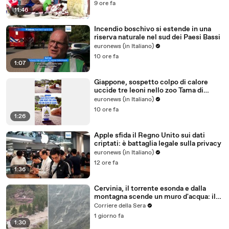
9 ore fa
11:46
Incendio boschivo si estende in una
riserva naturale nel sud dei Paesi Bassi
euronews (in Italiano)
10 ore fa
1:07
Giappone, sospetto colpo di calore
uccide tre leoni nello zoo Tama di
Tokyo
euronews (in Italiano)
10 ore fa
1:26
Apple sfida il Regno Unito sui dati
criptati: è battaglia legale sulla privacy
euronews (in Italiano)
12 ore fa
1:36
Cervinia, il torrente esonda e dalla
montagna scende un muro d'acqua: il
video del nubifragio
Corriere della Sera
1 giorno fa
1:30