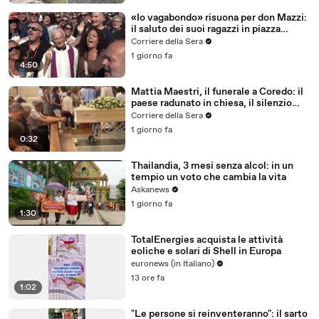
«Io vagabondo» risuona per don Mazzi:
il saluto dei suoi ragazzi in piazza
Sant'Ambrogio
Corriere della Sera
1 giorno fa
4:50
Mattia Maestri, il funerale a Coredo: il
paese radunato in chiesa, il silenzio
della famiglia, gli abbracci
Corriere della Sera
1 giorno fa
0:32
Thailandia, 3 mesi senza alcol: in un
tempio un voto che cambia la vita
Askanews
1 giorno fa
1:30
TotalEnergies acquista le attività
eoliche e solari di Shell in Europa
euronews (in Italiano)
13 ore fa
1:02
"Le persone si reinventeranno": il sarto