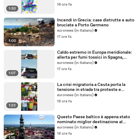
16 ore fa
1:30
Incendi in Grecia: case distrutte e auto
bruciate a Porto Germeno
euronews (in Italiano)
17 ore fa
1:00
Caldo estremo in Europa meridionale:
allerta per fumi tossici in Spagna,
Francia ferma reattori
euronews (in Italiano)
17 ore fa
1:07
La crisi migratoria a Ceuta porta la
tensione in strada tra proteste e
critiche al governo
euronews (in Italiano)
18 ore fa
1:23
Questo Paese baltico è appena stato
nominato miglior destinazione al
mondo per trasferirsi nel 2026
euronews (in Italiano)
18 ore fa
1:10