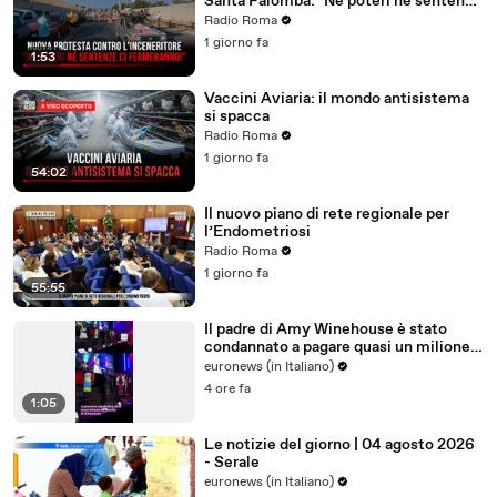
Santa Palomba: "Né poteri né sentenze
ci fermeranno!"
Radio Roma
1 giorno fa
1:53
Vaccini Aviaria: il mondo antisistema
si spacca
Radio Roma
1 giorno fa
54:02
Il nuovo piano di rete regionale per
l’Endometriosi
Radio Roma
1 giorno fa
55:55
Il padre di Amy Winehouse è stato
condannato a pagare quasi un milione
di sterline alle amiche
euronews (in Italiano)
4 ore fa
1:05
Le notizie del giorno | 04 agosto 2026
- Serale
euronews (in Italiano)