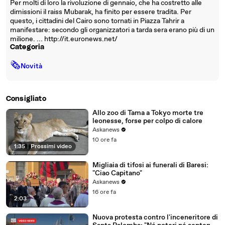
Per molti di loro la rivoluzione di gennaio, che ha costretto alle
dimissioni il raiss Mubarak, ha finito per essere tradita. Per
questo, i cittadini del Cairo sono tornati in Piazza Tahrir a
manifestare: secondo gli organizzatori a tarda sera erano più di un
milione. ... http://it.euronews.net/
Categoria
🗞
Novità
Consigliato
Allo zoo di Tama a Tokyo morte tre
leonesse, forse per colpo di calore
Askanews
10 ore fa
1:35
|
Prossimi video
Migliaia di tifosi ai funerali di Baresi:
"Ciao Capitano"
Askanews
16 ore fa
2:03
Nuova protesta contro l'inceneritore di