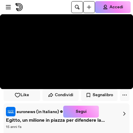
Vai al lettore
Passa al contenuto principale
Accedi
Like
Condividi
Segnalibro
Segui
euronews (in Italiano)
Egitto, un milione in piazza per difendere la...
15 anni fa