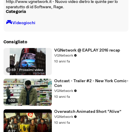
http://www.vgnetwork.it - Nuovo video dietro le quinte per lo
sparatutto di id Software, Rage.
Categoria
🎮️
Videogiochi
Consigliato
VGNetwork @ EAPLAY 2016 recap
VGNetwork
10 anni fa
0:59
|
Prossimi video
Outcast - Trailer #2 - New York Comic-
Con
VGNetwork
10 anni fa
1:02
Overwatch Animated Short “Alive”
VGNetwork
10 anni fa
6:27