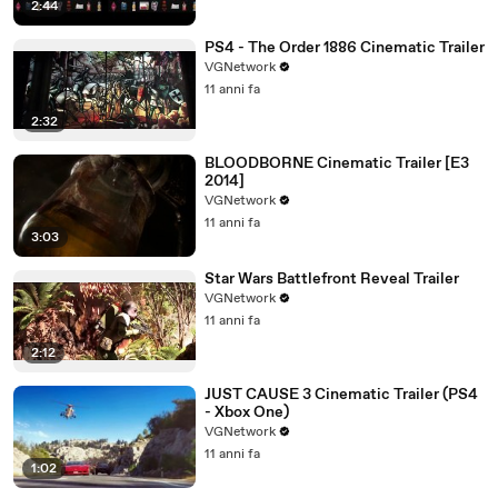
2:44
PS4 - The Order 1886 Cinematic Trailer
VGNetwork
11 anni fa
2:32
BLOODBORNE Cinematic Trailer [E3
2014]
VGNetwork
11 anni fa
3:03
Star Wars Battlefront Reveal Trailer
VGNetwork
11 anni fa
2:12
JUST CAUSE 3 Cinematic Trailer (PS4
- Xbox One)
VGNetwork
11 anni fa
1:02