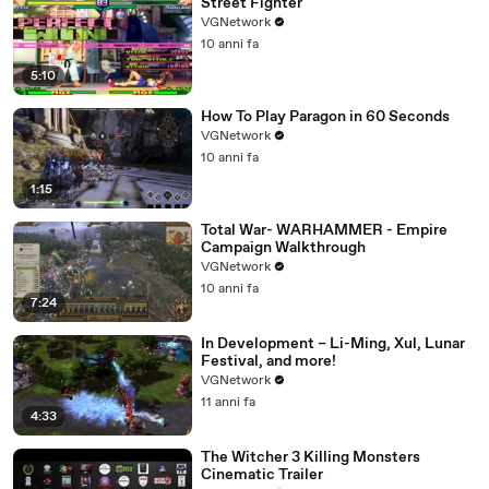
Street Fighter
VGNetwork
10 anni fa
5:10
How To Play Paragon in 60 Seconds
VGNetwork
10 anni fa
1:15
Total War- WARHAMMER - Empire
Campaign Walkthrough
VGNetwork
10 anni fa
7:24
In Development – Li-Ming, Xul, Lunar
Festival, and more!
VGNetwork
11 anni fa
4:33
The Witcher 3 Killing Monsters
Cinematic Trailer