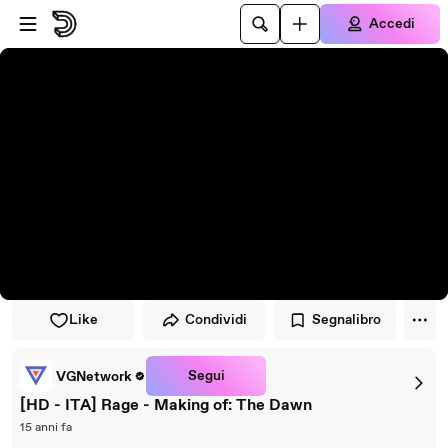
Vai al lettore
Passa al contenuto principale
Accedi
Like
Condividi
Segnalibro
Segui
VGNetwork
[HD - ITA] Rage - Making of: The Dawn
15 anni fa