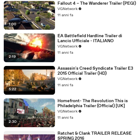
Fallout 4 – The Wanderer Trailer (PEGI)
VGNetwork
11 anni fa
1:00
EA Battlefield Hardline Trailer di
Lancio Ufficiale - ITALIANO
VGNetwork
11 anni fa
2:19
Assassin's Creed Syndicate Trailer E3
2015 Official Trailer (HD)
VGNetwork
11 anni fa
5:22
Homefront- The Revolution This is
Philadelphia Trailer (Official) [UK]
VGNetwork
11 anni fa
2:30
Ratchet & Clank TRAILER RELEASE
SPRING 2016