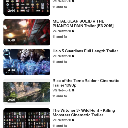
VGNetwork
11 anni fa
2:44
METAL GEAR SOLID V THE
PHANTOM PAIN Trailer [E3 2015]
VGNetwork
11 anni fa
5:49
Halo 5 Guardians Full Length Trailer
VGNetwork
11 anni fa
4:34
Rise of the Tomb Raider - Cinematic
Trailer 1080p
VGNetwork
11 anni fa
2:06
The Witcher 3- Wild Hunt - Killing
Monsters Cinematic Trailer
VGNetwork
11 anni fa