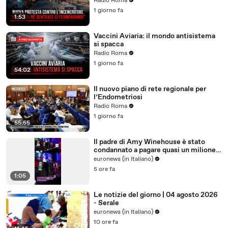
Radio Roma
1 giorno fa
1:53
Vaccini Aviaria: il mondo antisistema
si spacca
Radio Roma
1 giorno fa
54:02
Il nuovo piano di rete regionale per
l’Endometriosi
Radio Roma
1 giorno fa
55:55
Il padre di Amy Winehouse è stato
condannato a pagare quasi un milione
di sterline alle amiche
euronews (in Italiano)
5 ore fa
1:05
Le notizie del giorno | 04 agosto 2026
- Serale
euronews (in Italiano)
10 ore fa