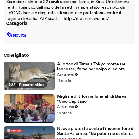
Sarebbero almeno 22 i civili uccisi ad Hama, in Siria. Un'ottantina i
feriti. Il biancio, dall'inizio della settimana, è stato reso noto da
un'ONG locale e dagli attivisti siriani che protestano contro il
regime di Bashar Al Assad. ... http://it.euronews.net/
Categoria
🗞
Novità
Consigliato
Allo zoo di Tama a Tokyo morte tre
leonesse, forse per colpo di calore
Askanews
11 ore fa
1:35
|
Prossimi video
Migliaia di tifosi ai funerali di Baresi:
"Ciao Capitano"
Askanews
16 ore fa
2:03
Nuova protesta contro l'inceneritore di
Santa Palomba: "Né poteri né sentenze
ci fermeranno!"