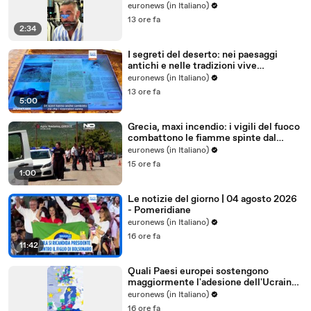
degli abiti su misura
euronews (in Italiano)
13 ore fa
2:34
I segreti del deserto: nei paesaggi
antichi e nelle tradizioni vive
dell'Uzbekistan
euronews (in Italiano)
13 ore fa
5:00
Grecia, maxi incendio: i vigili del fuoco
combattono le fiamme spinte dal
vento
euronews (in Italiano)
15 ore fa
1:00
Le notizie del giorno | 04 agosto 2026
- Pomeridiane
euronews (in Italiano)
16 ore fa
11:42
Quali Paesi europei sostengono
maggiormente l'adesione dell'Ucraina
all'Ue?
euronews (in Italiano)
16 ore fa