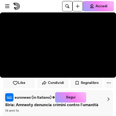
Vai al lettore
Passa al contenuto principale
Accedi
Like
Condividi
Segnalibro
Segui
euronews (in Italiano)
Siria: Amnesty denuncia crimini contro l'umanità
15 anni fa