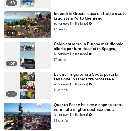
1:30
Incendi in Grecia: case distrutte e auto
bruciate a Porto Germeno
euronews (in Italiano)
17 ore fa
1:00
Caldo estremo in Europa meridionale:
allerta per fumi tossici in Spagna,
Francia ferma reattori
euronews (in Italiano)
17 ore fa
1:07
La crisi migratoria a Ceuta porta la
tensione in strada tra proteste e
critiche al governo
euronews (in Italiano)
19 ore fa
1:23
Questo Paese baltico è appena stato
nominato miglior destinazione al
mondo per trasferirsi nel 2026
euronews (in Italiano)
19 ore fa
1:10