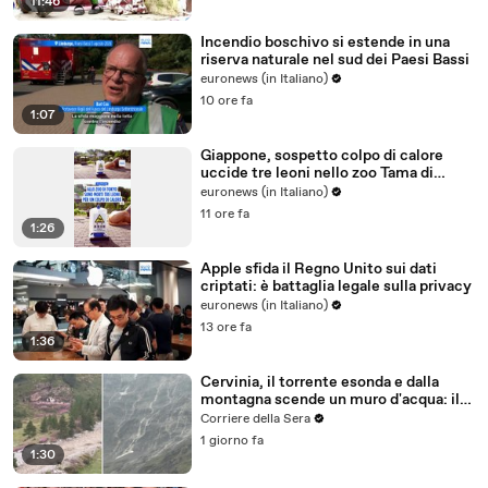
11:46
Incendio boschivo si estende in una
riserva naturale nel sud dei Paesi Bassi
euronews (in Italiano)
10 ore fa
1:07
Giappone, sospetto colpo di calore
uccide tre leoni nello zoo Tama di
Tokyo
euronews (in Italiano)
11 ore fa
1:26
Apple sfida il Regno Unito sui dati
criptati: è battaglia legale sulla privacy
euronews (in Italiano)
13 ore fa
1:36
Cervinia, il torrente esonda e dalla
montagna scende un muro d'acqua: il
video del nubifragio
Corriere della Sera
1 giorno fa
1:30