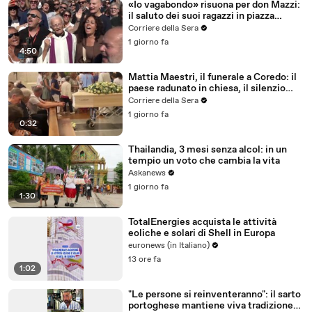
«Io vagabondo» risuona per don Mazzi:
il saluto dei suoi ragazzi in piazza
Sant'Ambrogio
Corriere della Sera
1 giorno fa
4:50
Mattia Maestri, il funerale a Coredo: il
paese radunato in chiesa, il silenzio
della famiglia, gli abbracci
Corriere della Sera
1 giorno fa
0:32
Thailandia, 3 mesi senza alcol: in un
tempio un voto che cambia la vita
Askanews
1 giorno fa
1:30
TotalEnergies acquista le attività
eoliche e solari di Shell in Europa
euronews (in Italiano)
13 ore fa
1:02
"Le persone si reinventeranno": il sarto
portoghese mantiene viva tradizione