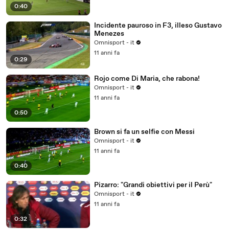
0:40
Incidente pauroso in F3, illeso Gustavo
Menezes
Omnisport - it
11 anni fa
0:29
Rojo come Di Maria, che rabona!
Omnisport - it
11 anni fa
0:50
Brown si fa un selfie con Messi
Omnisport - it
11 anni fa
0:40
Pizarro: "Grandi obiettivi per il Perù"
Omnisport - it
11 anni fa
0:32