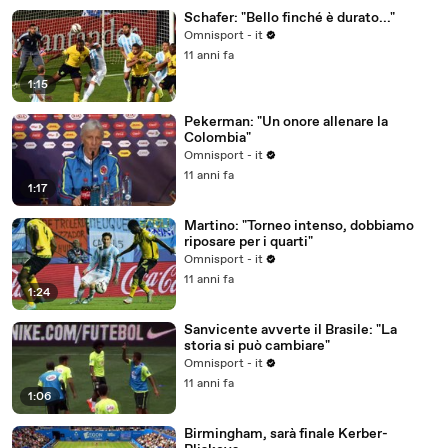
Schafer: "Bello finché è durato..."
Omnisport - it
11 anni fa
1:15
Pekerman: "Un onore allenare la
Colombia"
Omnisport - it
11 anni fa
1:17
Martino: "Torneo intenso, dobbiamo
riposare per i quarti"
Omnisport - it
11 anni fa
1:24
Sanvicente avverte il Brasile: "La
storia si può cambiare"
Omnisport - it
11 anni fa
1:06
Birmingham, sarà finale Kerber-