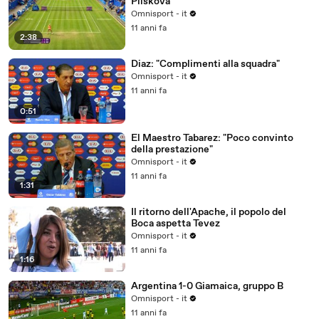
Pliskova
Omnisport - it
11 anni fa
2:38
Diaz: "Complimenti alla squadra"
Omnisport - it
11 anni fa
0:51
El Maestro Tabarez: "Poco convinto
della prestazione"
Omnisport - it
11 anni fa
1:31
Il ritorno dell'Apache, il popolo del
Boca aspetta Tevez
Omnisport - it
11 anni fa
1:16
Argentina 1-0 Giamaica, gruppo B
Omnisport - it
11 anni fa