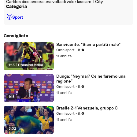
Carlitos dice ancora una volta di voler lasciare il City
Categoria
🥇
Sport
Consigliato
Sanvicente: "Siamo partiti male"
Omnisport - it
11 anni fa
1:15
|
Prossimi video
Dunga: "Neymar? Ce ne faremo una
ragione"
Omnisport - it
11 anni fa
1:18
Brasile 2-1 Venezuela, gruppo C
Omnisport - it
11 anni fa
3:02