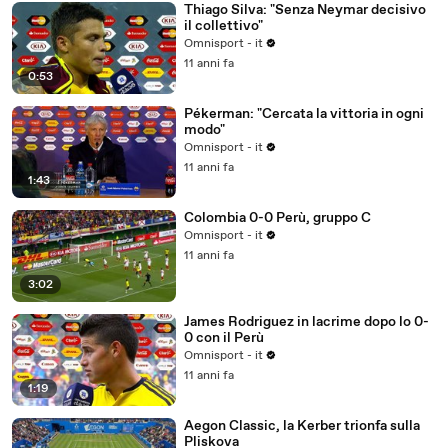
Thiago Silva: "Senza Neymar decisivo
il collettivo"
Omnisport - it
11 anni fa
0:53
Pékerman: "Cercata la vittoria in ogni
modo"
Omnisport - it
11 anni fa
1:43
Colombia 0-0 Perù, gruppo C
Omnisport - it
11 anni fa
3:02
James Rodriguez in lacrime dopo lo 0-
0 con il Perù
Omnisport - it
11 anni fa
1:19
Aegon Classic, la Kerber trionfa sulla
Pliskova