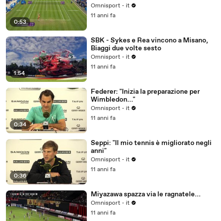
Omnisport - it
11 anni fa
0:53
SBK - Sykes e Rea vincono a Misano,
Biaggi due volte sesto
Omnisport - it
11 anni fa
1:54
Federer: "Inizia la preparazione per
Wimbledon..."
Omnisport - it
11 anni fa
0:34
Seppi: "Il mio tennis è migliorato negli
anni"
Omnisport - it
11 anni fa
0:36
Miyazawa spazza via le ragnatele...
Omnisport - it
11 anni fa