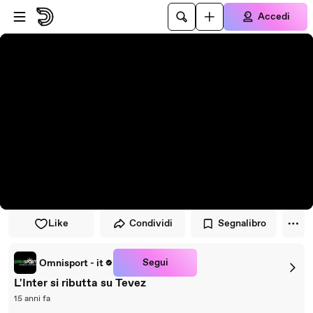
Vai al lettore
Passa al contenuto principale
Accedi
Like
Condividi
Segnalibro
Segui
Omnisport - it
L'Inter si ributta su Tevez
15 anni fa