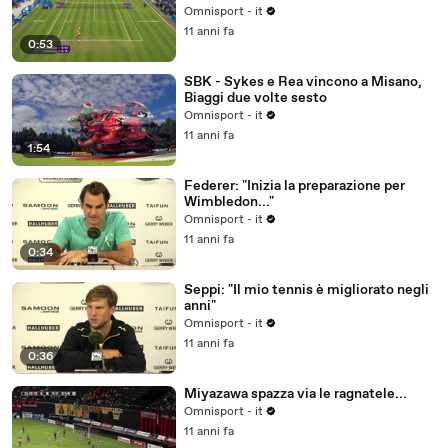
Omnisport - it
11 anni fa
0:53
SBK - Sykes e Rea vincono a Misano,
Biaggi due volte sesto
Omnisport - it
11 anni fa
1:54
Federer: "Inizia la preparazione per
Wimbledon..."
Omnisport - it
11 anni fa
0:34
Seppi: "Il mio tennis è migliorato negli
anni"
Omnisport - it
11 anni fa
0:36
Miyazawa spazza via le ragnatele...
Omnisport - it
11 anni fa