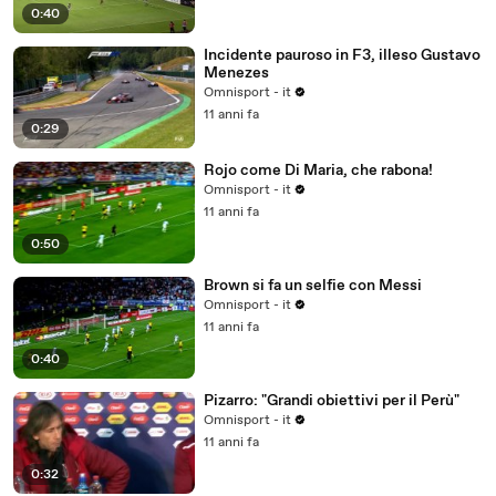
0:40
Incidente pauroso in F3, illeso Gustavo
Menezes
Omnisport - it
11 anni fa
0:29
Rojo come Di Maria, che rabona!
Omnisport - it
11 anni fa
0:50
Brown si fa un selfie con Messi
Omnisport - it
11 anni fa
0:40
Pizarro: "Grandi obiettivi per il Perù"
Omnisport - it
11 anni fa
0:32