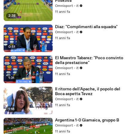
Pliskova
Omnisport - it
11 anni fa
2:38
Diaz: "Complimenti alla squadra"
Omnisport - it
11 anni fa
0:51
El Maestro Tabarez: "Poco convinto
della prestazione"
Omnisport - it
11 anni fa
1:31
Il ritorno dell'Apache, il popolo del
Boca aspetta Tevez
Omnisport - it
11 anni fa
1:16
Argentina 1-0 Giamaica, gruppo B
Omnisport - it
11 anni fa