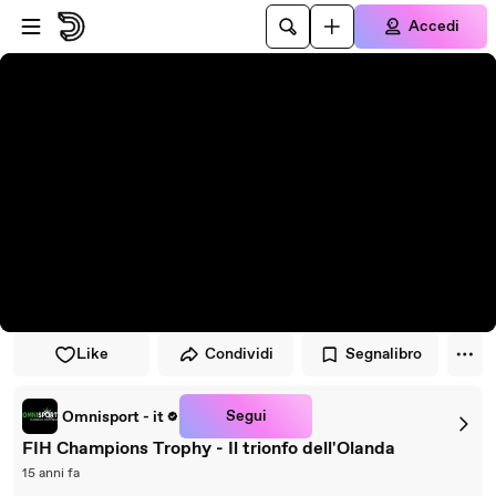
Vai al lettore
Passa al contenuto principale
Accedi
Like
Condividi
Segnalibro
Segui
Omnisport - it
FIH Champions Trophy - Il trionfo dell'Olanda
15 anni fa