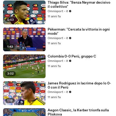
Thiago Silva: "Senza Neymar decisivo
il collettivo"
Omnisport - it
11 anni fa
0:53
Pékerman: "Cercata la vittoria in ogni
modo"
Omnisport - it
11 anni fa
1:43
Colombia 0-0 Perù, gruppo C
Omnisport - it
11 anni fa
3:02
James Rodriguez in lacrime dopo lo 0-
0 con il Perù
Omnisport - it
11 anni fa
1:19
Aegon Classic, la Kerber trionfa sulla
Pliskova