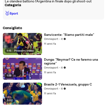
Le olandesi battono l'Argentina in finale dopo gli shoot-out
Categoria
🥇
Sport
Consigliato
Sanvicente: "Siamo partiti male"
Omnisport - it
11 anni fa
1:15
|
Prossimi video
Dunga: "Neymar? Ce ne faremo una
ragione"
Omnisport - it
11 anni fa
1:18
Brasile 2-1 Venezuela, gruppo C
Omnisport - it
11 anni fa
3:02