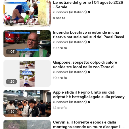
Le notizie del giorno | 04 agosto 2026
- Serale
euronews (in Italiano)
9 ore fa
11:46
Incendio boschivo si estende in una
riserva naturale nel sud dei Paesi Bassi
euronews (in Italiano)
10 ore fa
1:07
Giappone, sospetto colpo di calore
uccide tre leoni nello zoo Tama di
Tokyo
euronews (in Italiano)
10 ore fa
1:26
Apple sfida il Regno Unito sui dati
criptati: è battaglia legale sulla privacy
euronews (in Italiano)
12 ore fa
1:36
Cervinia, il torrente esonda e dalla
montagna scende un muro d'acqua: il