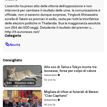
15 anni fa
L'esercito ha preso atto della vittoria dell'opposizione e non
interverrà per cambiare il risultato delle urne. la comunicazione è
ufficiale, non ci saranno dunque sorprese, Yingluck Shinawatra
sorella di Taksin ex premier in esilio, resta per tutti la trionfatrice
delle elezioni politiche in Thailandia. Sua la maggioranza assoluta
con 264 dei 500 seggi. Deludente il risultato del premier u...
http://it.euronews.net/
Categoria
🗞
Novità
Consigliato
Allo zoo di Tama a Tokyo morte tre
leonesse, forse per colpo di calore
Askanews
10 ore fa
1:35
|
Prossimi video
Migliaia di tifosi ai funerali di Baresi:
"Ciao Capitano"
Askanews
16 ore fa