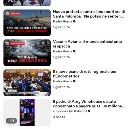
2:03
Nuova protesta contro l'inceneritore di
Santa Palomba: "Né poteri né sentenze
ci fermeranno!"
Radio Roma
1 giorno fa
1:53
Vaccini Aviaria: il mondo antisistema
si spacca
Radio Roma
1 giorno fa
54:02
Il nuovo piano di rete regionale per
l’Endometriosi
Radio Roma
1 giorno fa
55:55
Il padre di Amy Winehouse è stato
condannato a pagare quasi un milione
di sterline alle amiche
euronews (in Italiano)
4 ore fa
1:05