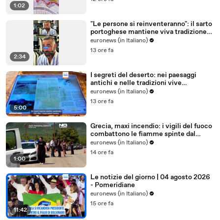
1:02
"Le persone si reinventeranno": il sarto
portoghese mantiene viva tradizione
degli abiti su misura
euronews (in Italiano)
13 ore fa
2:34
I segreti del deserto: nei paesaggi
antichi e nelle tradizioni vive
dell'Uzbekistan
euronews (in Italiano)
13 ore fa
5:00
Grecia, maxi incendio: i vigili del fuoco
combattono le fiamme spinte dal
vento
euronews (in Italiano)
14 ore fa
1:00
Le notizie del giorno | 04 agosto 2026
- Pomeridiane
euronews (in Italiano)
15 ore fa
11:42