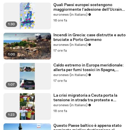
Quali Paesi europei sostengono
maggiormente l'adesione dell'Ucraina
all'Ue?
euronews (in Italiano)
16 ore fa
1:30
Incendi in Grecia: case distrutte e auto
bruciate a Porto Germeno
euronews (in Italiano)
17 ore fa
1:00
Caldo estremo in Europa meridionale:
allerta per fumi tossici in Spagna,
Francia ferma reattori
euronews (in Italiano)
17 ore fa
1:07
La crisi migratoria a Ceuta porta la
tensione in strada tra proteste e
critiche al governo
euronews (in Italiano)
18 ore fa
1:23
Questo Paese baltico è appena stato