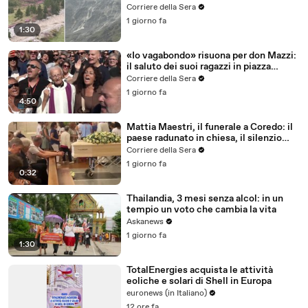
video del nubifragio
Corriere della Sera
1 giorno fa
1:30
«Io vagabondo» risuona per don Mazzi:
il saluto dei suoi ragazzi in piazza
Sant'Ambrogio
Corriere della Sera
1 giorno fa
4:50
Mattia Maestri, il funerale a Coredo: il
paese radunato in chiesa, il silenzio
della famiglia, gli abbracci
Corriere della Sera
1 giorno fa
0:32
Thailandia, 3 mesi senza alcol: in un
tempio un voto che cambia la vita
Askanews
1 giorno fa
1:30
TotalEnergies acquista le attività
eoliche e solari di Shell in Europa
euronews (in Italiano)
12 ore fa