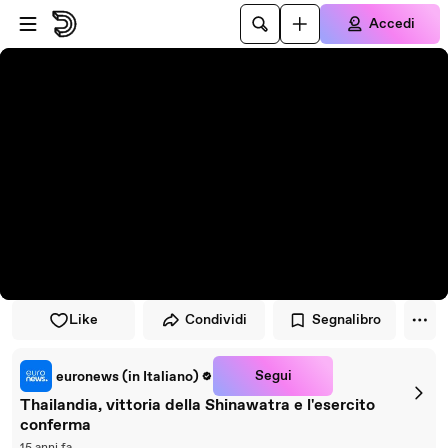
Vai al lettore
Passa al contenuto principale
Accedi
Like
Condividi
Segnalibro
Segui
euronews (in Italiano)
Thailandia, vittoria della Shinawatra e l'esercito
conferma