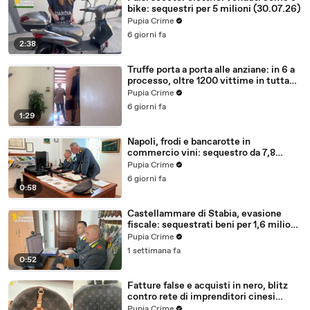
bike: sequestri per 5 milioni (30.07.26)
Pupia Crime
6 giorni fa
2:38
Truffe porta a porta alle anziane: in 6 a
processo, oltre 1200 vittime in tutta
Italia (30.07.26)
Pupia Crime
6 giorni fa
1:29
Napoli, frodi e bancarotte in
commercio vini: sequestro da 7,8
milioni (30.07.26)
Pupia Crime
6 giorni fa
0:58
Castellammare di Stabia, evasione
fiscale: sequestrati beni per 1,6 milioni
ad un consorzio navale (29.07.26)
Pupia Crime
1 settimana fa
0:52
Fatture false e acquisti in nero, blitz
contro rete di imprenditori cinesi
sequestri per 8,5 milioni (29.07.26)
Pupia Crime