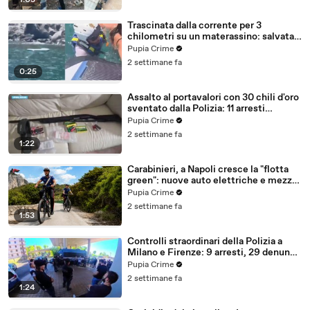
1:03
Trascinata dalla corrente per 3
chilometri su un materassino: salvata
dalla Polizia (25.07.26)
Pupia Crime
2 settimane fa
0:25
Assalto al portavalori con 30 chili d'oro
sventato dalla Polizia: 11 arresti
(25.07.26)
Pupia Crime
2 settimane fa
1:22
Carabinieri, a Napoli cresce la "flotta
green": nuove auto elettriche e mezzi
sostenibili anche sulle isole (25.07.26)
Pupia Crime
2 settimane fa
1:53
Controlli straordinari della Polizia a
Milano e Firenze: 9 arresti, 29 denunce
e oltre 7mila persone identificate
Pupia Crime
(25.07.26)
2 settimane fa
1:24