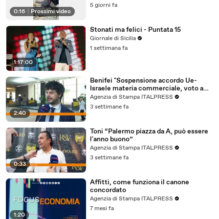
5 giorni fa
0:16
|
Prossimi video
Stonati ma felici - Puntata 15
Giornale di Sicilia
1 settimana fa
1:17:00
Benifei "Sospensione accordo Ue-
Israele materia commerciale, voto a
maggioranza"
Agenzia di Stampa ITALPRESS
3 settimane fa
2:40
Toni “Palermo piazza da A, può essere
l'anno buono”
Agenzia di Stampa ITALPRESS
3 settimane fa
0:33
Affitti, come funziona il canone
concordato
Agenzia di Stampa ITALPRESS
7 mesi fa
1:20