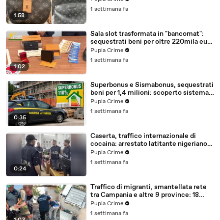
1 settimana fa
1:58
Sala slot trasformata in "bancomat":
sequestrati beni per oltre 220mila euro
a due coniugi (29.07.26)
Pupia Crime
1 settimana fa
1:02
Superbonus e Sismabonus, sequestrati
beni per 1,4 milioni: scoperto sistema
con false abitazioni (29.07.26)
Pupia Crime
1 settimana fa
0:35
Caserta, traffico internazionale di
cocaina: arrestato latitante nigeriano
ricercato dal 2019 (28.07.26)
Pupia Crime
1 settimana fa
0:24
Traffico di migranti, smantellata rete
tra Campania e altre 9 province: 18
arresti (27.07.26)
Pupia Crime
1 settimana fa