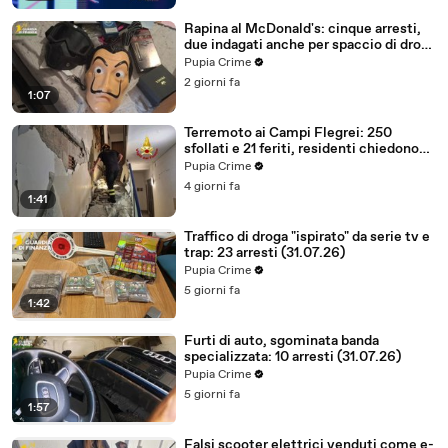
Rapina al McDonald's: cinque arresti,
due indagati anche per spaccio di droga
(03.08.26)
Pupia Crime
2 giorni fa
1:07
Terremoto ai Campi Flegrei: 250
sfollati e 21 feriti, residenti chiedono
certezze sul futuro (01.08.26)
Pupia Crime
4 giorni fa
1:41
Traffico di droga "ispirato" da serie tv e
trap: 23 arresti (31.07.26)
Pupia Crime
5 giorni fa
1:42
Furti di auto, sgominata banda
specializzata: 10 arresti (31.07.26)
Pupia Crime
5 giorni fa
1:57
Falsi scooter elettrici venduti come e-