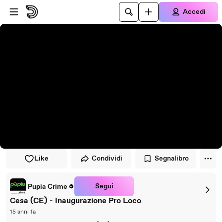
Vai al lettore
Passa al contenuto principale
Accedi
Like
Condividi
Segnalibro
Segui
Pupia Crime
Cesa (CE) - Inaugurazione Pro Loco
15 anni fa