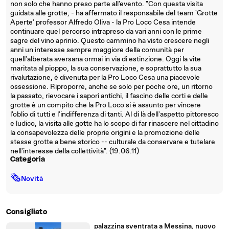
non solo che hanno preso parte all'evento. "Con questa visita
guidata alle grotte, - ha affermato il responsabile del team 'Grotte
Aperte' professor Alfredo Oliva - la Pro Loco Cesa intende
continuare quel percorso intrapreso da vari anni con le prime
sagre del vino aprinio. Questo cammino ha visto crescere negli
anni un interesse sempre maggiore della comunità per
quell'alberata aversana ormai in via di estinzione. Oggi la vite
maritata al pioppo, la sua conservazione, e soprattutto la sua
rivalutazione, è divenuta per la Pro Loco Cesa una piacevole
ossessione. Riproporre, anche se solo per poche ore, un ritorno
la passato, rievocare i sapori antichi, il fascino delle corti e delle
grotte è un compito che la Pro Loco si è assunto per vincere
l'oblio di tutti e l'indifferenza di tanti. Al di là dell'aspetto pittoresco
e ludico, la visita alle gotte ha lo scopo di far rinascere nel cittadino
la consapevolezza delle proprie origini e la promozione delle
stesse grotte a bene storico -- culturale da conservare e tutelare
nell'interesse della collettività". (19.06.11)
Categoria
🗞
Novità
Consigliato
palazzina sventrata a Messina, nuovo