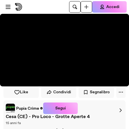
Vai al lettore
Passa al contenuto principale
Accedi
Like
Condividi
Segnalibro
Segui
Pupia Crime
Cesa (CE) - Pro Loco - Grotte Aperte 4
15 anni fa