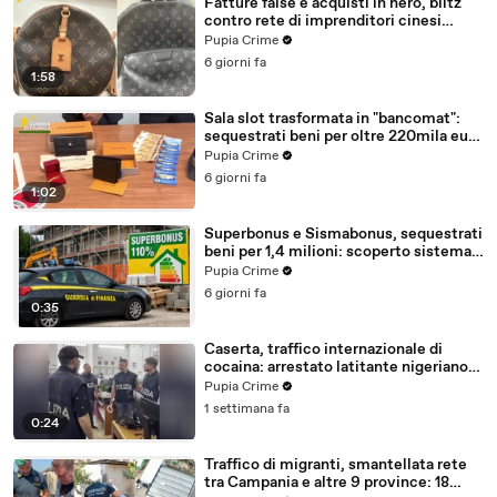
Fatture false e acquisti in nero, blitz
contro rete di imprenditori cinesi
sequestri per 8,5 milioni (29.07.26)
Pupia Crime
6 giorni fa
1:58
Sala slot trasformata in "bancomat":
sequestrati beni per oltre 220mila euro
a due coniugi (29.07.26)
Pupia Crime
6 giorni fa
1:02
Superbonus e Sismabonus, sequestrati
beni per 1,4 milioni: scoperto sistema
con false abitazioni (29.07.26)
Pupia Crime
6 giorni fa
0:35
Caserta, traffico internazionale di
cocaina: arrestato latitante nigeriano
ricercato dal 2019 (28.07.26)
Pupia Crime
1 settimana fa
0:24
Traffico di migranti, smantellata rete
tra Campania e altre 9 province: 18