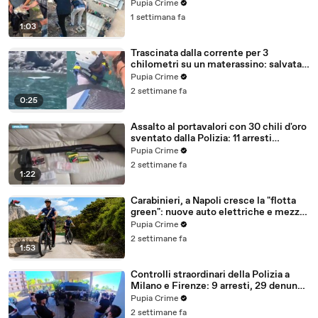
arresti (27.07.26)
Pupia Crime
1 settimana fa
1:03
Trascinata dalla corrente per 3
chilometri su un materassino: salvata
dalla Polizia (25.07.26)
Pupia Crime
2 settimane fa
0:25
Assalto al portavalori con 30 chili d'oro
sventato dalla Polizia: 11 arresti
(25.07.26)
Pupia Crime
2 settimane fa
1:22
Carabinieri, a Napoli cresce la "flotta
green": nuove auto elettriche e mezzi
sostenibili anche sulle isole (25.07.26)
Pupia Crime
2 settimane fa
1:53
Controlli straordinari della Polizia a
Milano e Firenze: 9 arresti, 29 denunce
e oltre 7mila persone identificate
Pupia Crime
(25.07.26)
2 settimane fa