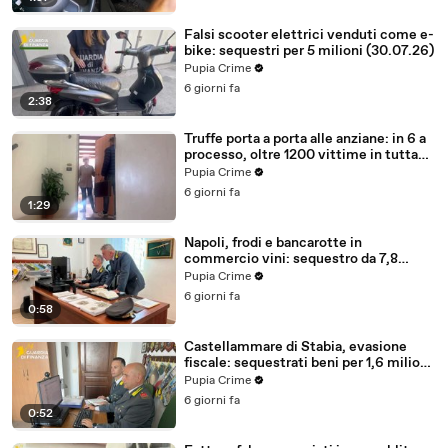
Falsi scooter elettrici venduti come e-
bike: sequestri per 5 milioni (30.07.26)
Pupia Crime
6 giorni fa
2:38
Truffe porta a porta alle anziane: in 6 a
processo, oltre 1200 vittime in tutta
Italia (30.07.26)
Pupia Crime
6 giorni fa
1:29
Napoli, frodi e bancarotte in
commercio vini: sequestro da 7,8
milioni (30.07.26)
Pupia Crime
6 giorni fa
0:58
Castellammare di Stabia, evasione
fiscale: sequestrati beni per 1,6 milioni
ad un consorzio navale (29.07.26)
Pupia Crime
6 giorni fa
0:52