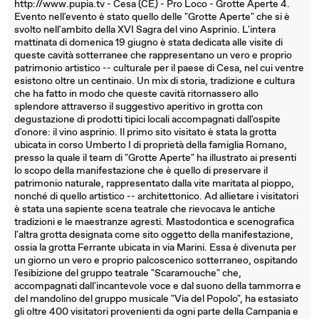
http://www.pupia.tv - Cesa (CE) - Pro Loco - Grotte Aperte 4.
Evento nell'evento è stato quello delle "Grotte Aperte" che si è
svolto nell'ambito della XVI Sagra del vino Asprinio. L'intera
mattinata di domenica 19 giugno è stata dedicata alle visite di
queste cavità sotterranee che rappresentano un vero e proprio
patrimonio artistico -- culturale per il paese di Cesa, nel cui ventre
esistono oltre un centinaio. Un mix di storia, tradizione e cultura
che ha fatto in modo che queste cavità ritornassero allo
splendore attraverso il suggestivo aperitivo in grotta con
degustazione di prodotti tipici locali accompagnati dall'ospite
d'onore: il vino asprinio. Il primo sito visitato è stata la grotta
ubicata in corso Umberto I di proprietà della famiglia Romano,
presso la quale il team di "Grotte Aperte" ha illustrato ai presenti
lo scopo della manifestazione che è quello di preservare il
patrimonio naturale, rappresentato dalla vite maritata al pioppo,
nonché di quello artistico -- architettonico. Ad allietare i visitatori
è stata una sapiente scena teatrale che rievocava le antiche
tradizioni e le maestranze agresti. Mastodontica e scenografica
l'altra grotta designata come sito oggetto della manifestazione,
ossia la grotta Ferrante ubicata in via Marini. Essa è divenuta per
un giorno un vero e proprio palcoscenico sotterraneo, ospitando
l'esibizione del gruppo teatrale "Scaramouche" che,
accompagnati dall'incantevole voce e dal suono della tammorra e
del mandolino del gruppo musicale "Via del Popolo", ha estasiato
gli oltre 400 visitatori provenienti da ogni parte della Campania e