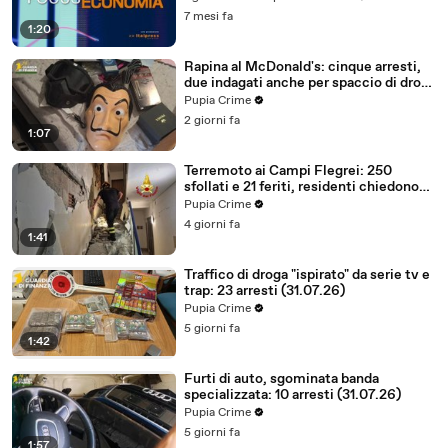
7 mesi fa
1:20
Rapina al McDonald's: cinque arresti,
due indagati anche per spaccio di droga
(03.08.26)
Pupia Crime
2 giorni fa
1:07
Terremoto ai Campi Flegrei: 250
sfollati e 21 feriti, residenti chiedono
certezze sul futuro (01.08.26)
Pupia Crime
4 giorni fa
1:41
Traffico di droga "ispirato" da serie tv e
trap: 23 arresti (31.07.26)
Pupia Crime
5 giorni fa
1:42
Furti di auto, sgominata banda
specializzata: 10 arresti (31.07.26)
Pupia Crime
5 giorni fa
1:57