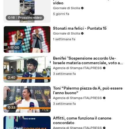
video
Giornale di Sicilia
5 giorni fa
0:16
|
Prossimi video
Stonati ma felici - Puntata 15
Giornale di Sicilia
1 settimana fa
1:17:00
Benifei "Sospensione accordo Ue-
Israele materia commerciale, voto a
maggioranza"
Agenzia di Stampa ITALPRESS
3 settimane fa
2:40
Toni “Palermo piazza da A, può essere
l'anno buono”
Agenzia di Stampa ITALPRESS
3 settimane fa
0:33
Affitti, come funziona il canone
concordato
Agenzia di Stampa ITALPRESS