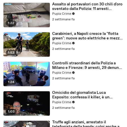
Assalto al portavalori con 30 chili d'oro
sventato dalla Polizia: 11 arresti
(25.07.26)
Pupia Crime
2 settimane fa
1:22
Carabinieri, a Napoli cresce la "flotta
green": nuove auto elettriche e mezzi
sostenibili anche sulle isole (25.07.26)
Pupia Crime
2 settimane fa
1:53
Controlli straordinari della Polizia a
Milano e Firenze: 9 arresti, 29 denunce
e oltre 7mila persone identificate
Pupia Crime
(25.07.26)
2 settimane fa
1:24
Omicidio del giornalista Luca
Esposito: confessa il killer, è un
26enne tunisino (25.07.26)
Pupia Crime
2 settimane fa
1:03
Truffe agli anziani, arrestato il
telefonista della banda: colpi anche ad