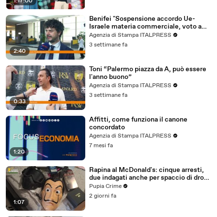
1:17:00
Benifei "Sospensione accordo Ue-
Israele materia commerciale, voto a
maggioranza"
Agenzia di Stampa ITALPRESS
3 settimane fa
2:40
Toni “Palermo piazza da A, può essere
l'anno buono”
Agenzia di Stampa ITALPRESS
3 settimane fa
0:33
Affitti, come funziona il canone
concordato
Agenzia di Stampa ITALPRESS
7 mesi fa
1:20
Rapina al McDonald's: cinque arresti,
due indagati anche per spaccio di droga
(03.08.26)
Pupia Crime
2 giorni fa
1:07