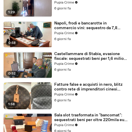
Italia (30.07.26)
Pupia Crime
6 giorni fa
1:29
Napoli, frodi e bancarotte in
commercio vini: sequestro da 7,8
milioni (30.07.26)
Pupia Crime
6 giorni fa
0:58
Castellammare di Stabia, evasione
fiscale: sequestrati beni per 1,6 milioni
ad un consorzio navale (29.07.26)
Pupia Crime
6 giorni fa
0:52
Fatture false e acquisti in nero, blitz
contro rete di imprenditori cinesi
sequestri per 8,5 milioni (29.07.26)
Pupia Crime
6 giorni fa
1:58
Sala slot trasformata in "bancomat":
sequestrati beni per oltre 220mila euro
a due coniugi (29.07.26)
Pupia Crime
6 giorni fa