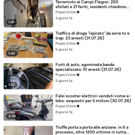
Terremoto ai Campi Flegrei: 250
sfollati e 21 feriti, residenti chiedono
certezze sul futuro (01.08.26)
Pupia Crime
4 giorni fa
1:41
Traffico di droga "ispirato" da serie tv e
trap: 23 arresti (31.07.26)
Pupia Crime
5 giorni fa
1:42
Furti di auto, sgominata banda
specializzata: 10 arresti (31.07.26)
Pupia Crime
5 giorni fa
1:57
Falsi scooter elettrici venduti come e-
bike: sequestri per 5 milioni (30.07.26)
Pupia Crime
6 giorni fa
2:38
Truffe porta a porta alle anziane: in 6 a
processo, oltre 1200 vittime in tutta