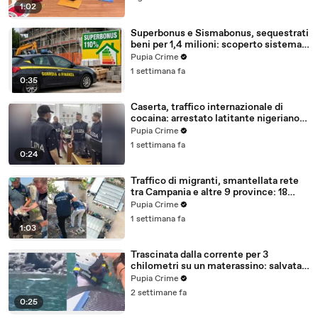
1:02
Superbonus e Sismabonus, sequestrati
beni per 1,4 milioni: scoperto sistema
con false abitazioni (29.07.26)
Pupia Crime
1 settimana fa
0:35
Caserta, traffico internazionale di
cocaina: arrestato latitante nigeriano
ricercato dal 2019 (28.07.26)
Pupia Crime
1 settimana fa
0:24
Traffico di migranti, smantellata rete
tra Campania e altre 9 province: 18
arresti (27.07.26)
Pupia Crime
1 settimana fa
1:03
Trascinata dalla corrente per 3
chilometri su un materassino: salvata
dalla Polizia (25.07.26)
Pupia Crime
2 settimane fa
0:25