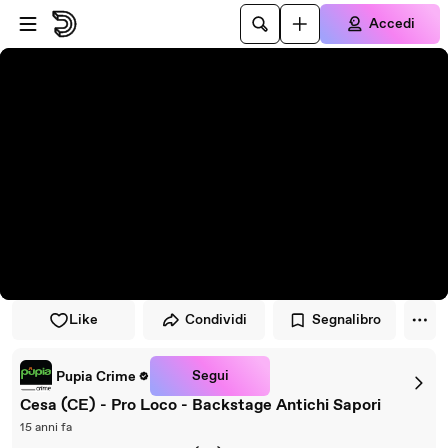
Vai al lettore
Passa al contenuto principale
Accedi
Like
Condividi
Segnalibro
Segui
Pupia Crime
Cesa (CE) - Pro Loco - Backstage Antichi Sapori
15 anni fa