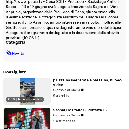
http//:www.pupia.tv - Cesa (CE) - Pro Loco - Backstage Antichi
Sapori. Il 18 e 19 giugno avrà luogo la tradizionale Sagra del Vino
Asprinio, organizzata dalla Pro Loco di Cesa, giunta ormai alla
16esima edizione. Protagonista assoluto della sagra sarà, come
sempre, il vino Asprinio; ampio interesse sarà rivolto, inoltre, alle
Grotte locali, presso le quali si degusteranno vino e prodotti tipici.
A seguire il programma dettagliato e la descrizione delle attività
previste. (10.06.11)
Categoria
🗞
Novità
Consigliato
palazzina sventrata a Messina, nuovo
video
Giornale di Sicilia
5 giorni fa
0:16
|
Prossimi video
Stonati ma felici - Puntata 15
Giornale di Sicilia
1 settimana fa