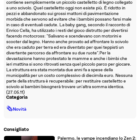
contiene semplicemente un piccolo castelletto di legno collegato
a uno scivolo. Quel castelletto oggi non esiste più. È ridotto in
pezzi e abbandonato sui grossi mattoni di pavimentazione
morbida che servono ad evitare che i bambini possano farsi male
in caso di eventuali cadute. La baby gang, secondo il racconto di
Enrico Cella, ha utilizzato i resti del gioco distrutto per divertirsi
facendo motocross: "Salivano e scendevano con motorini e
scooter dal legno. Hanno anche provato ad affrontare lo scivolo
che era caduto per terra ed era diventato per quei teppisti un
divertente percorso da affrontare su due ruote".Per la
devastazione hanno protestato le mamme e anche i bimbi che
ieri mattina si sono ritrovati senza quel piccolo parco per giocare.
La struttura era stata montata due anni fa a spese della
municipalità per un costo complessivo di diecimila euro. Nessuna
parte della struttura è recuperabile: per restituire castelletto e
scivolo ai bambini bisognerà trovare un'altra somma identica.
(27.05.11)
Categoria
🗞
Novità
Consigliato
Palermo, le vampe incendiano lo Zen 2: