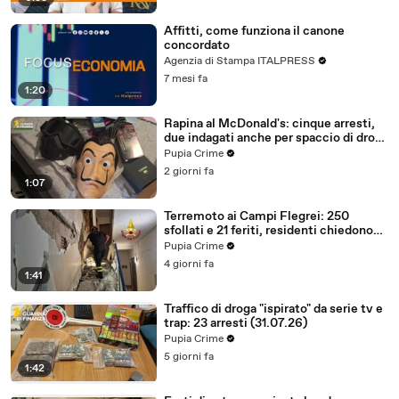
Affitti, come funziona il canone
concordato
Agenzia di Stampa ITALPRESS
7 mesi fa
1:20
Rapina al McDonald's: cinque arresti,
due indagati anche per spaccio di droga
(03.08.26)
Pupia Crime
2 giorni fa
1:07
Terremoto ai Campi Flegrei: 250
sfollati e 21 feriti, residenti chiedono
certezze sul futuro (01.08.26)
Pupia Crime
4 giorni fa
1:41
Traffico di droga "ispirato" da serie tv e
trap: 23 arresti (31.07.26)
Pupia Crime
5 giorni fa
1:42