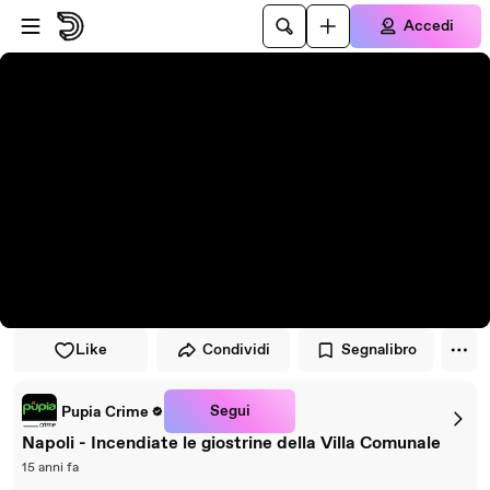
Vai al lettore
Passa al contenuto principale
Accedi
Like
Condividi
Segnalibro
Segui
Pupia Crime
Napoli - Incendiate le giostrine della Villa Comunale
15 anni fa