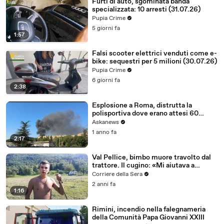
Furti di auto, sgominata banda
specializzata: 10 arresti (31.07.26)
Pupia Crime
5 giorni fa
1:57
Falsi scooter elettrici venduti come e-
bike: sequestri per 5 milioni (30.07.26)
Pupia Crime
6 giorni fa
2:38
Esplosione a Roma, distrutta la
polisportiva dove erano attesi 60
bambini
Askanews
1 anno fa
2:17
Val Pellice, bimbo muore travolto dal
trattore. Il cugino: «Mi aiutava a
raccogliere fieno, poi il disastro»
Corriere della Sera
2 anni fa
1:16
Rimini, incendio nella falegnameria
della Comunità Papa Giovanni XXIII