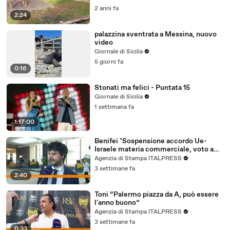
2 anni fa
2:24
palazzina sventrata a Messina, nuovo
video
Giornale di Sicilia
5 giorni fa
0:16
Stonati ma felici - Puntata 15
Giornale di Sicilia
1 settimana fa
1:17:00
Benifei "Sospensione accordo Ue-
Israele materia commerciale, voto a
maggioranza"
Agenzia di Stampa ITALPRESS
3 settimane fa
2:40
Toni “Palermo piazza da A, può essere
l'anno buono”
Agenzia di Stampa ITALPRESS
3 settimane fa
0:33