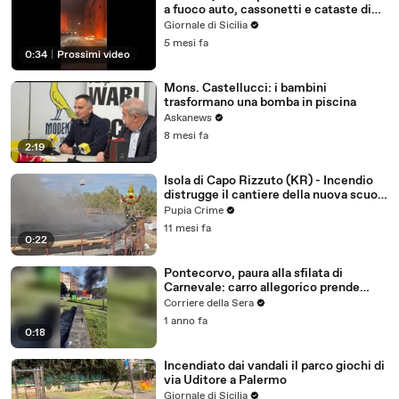
a fuoco auto, cassonetti e cataste di
legna
Giornale di Sicilia
5 mesi fa
0:34
|
Prossimi video
Mons. Castellucci: i bambini
trasformano una bomba in piscina
Askanews
8 mesi fa
2:19
Isola di Capo Rizzuto (KR) - Incendio
distrugge il cantiere della nuova scuola
(18.09.25)
Pupia Crime
11 mesi fa
0:22
Pontecorvo, paura alla sfilata di
Carnevale: carro allegorico prende
fuoco, 5 intossicati e un bambino
Corriere della Sera
ustionato
1 anno fa
0:18
Incendiato dai vandali il parco giochi di
via Uditore a Palermo
Giornale di Sicilia