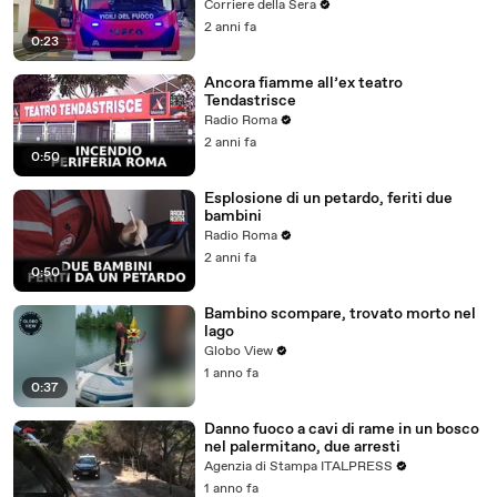
Corriere della Sera
2 anni fa
0:23
Ancora fiamme all’ex teatro
Tendastrisce
Radio Roma
2 anni fa
0:50
Esplosione di un petardo, feriti due
bambini
Radio Roma
2 anni fa
0:50
Bambino scompare, trovato morto nel
lago
Globo View
1 anno fa
0:37
Danno fuoco a cavi di rame in un bosco
nel palermitano, due arresti
Agenzia di Stampa ITALPRESS
1 anno fa