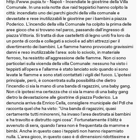
http://www.pupia.tv - Napoli - Incendiate le giostrine della Villa
Comunale. In una sola notte due raid teppistici hanno colpito la
città: incendiato uno dei parchi giochi della villa comunale e
devastate e rese inutilizzabili le giostrine per i bambini a piazza
Poderico. L'incendio della villa Comunale ha colpito la prima delle
aree gioco che si trovano nel parco, passando dall'ingresso di
piazza Vittoria. Si tratta di due castelletti di legno uniti fra loro da
un ponte di corda e collegati a scivoli e ad altri attrezzi per il
divertimento dei bambini. Le fiamme hanno provocato gravissimi
danni e reso inutilizzabile l'area: solo lo scivolo, in materiale
ferroso, ha resistito all'aggressione delle fiamme. Non ci sono
particolari sulla vicenda della villa Comunale: nessuno ha visto i
teppisti all'opera e l'allarme è stato lanciato solo quando si sono
levate le fiamme e sono stati contattati i vigili del fuoco. L'ipotesi
principale, però, è concentrata sulla possibilità che dietro
l'incendio ci sia la mano di una banda di ragazzini, una baby gang.
Non c'è ipotesi ma certezza che ci sia la mano di una baby gang
dietro la devastazione alle giostrine di piazza Poderico. La
denuncia arriva da Enrico Cella, consigliere municipale del Pdl che
racconta quel che ha visto: "Una banda di ragazzini, quasi
certamente tutti minorenni, ha invaso l'area destinata ai bambini
e ha travolto e distrutto ogni cosa". Fortunatamente il blitz è
avvenuto di sera, quando l'area non è frequentata da mamme e
bimbi. Anche in questo caso i teppisti non hanno risparmiato
nulla. L'area gioco, in questo caso è di dimensioni ridottissime e