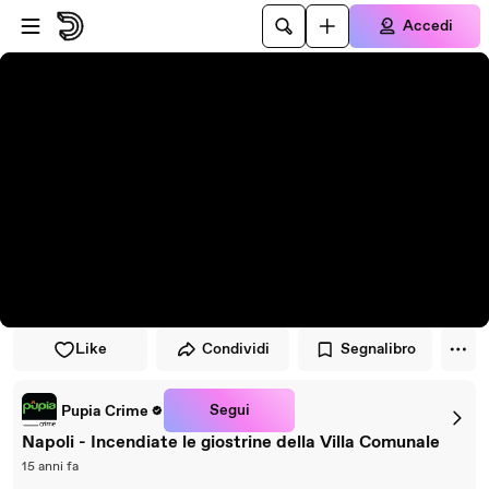
Vai al lettore
Passa al contenuto principale
Accedi
Like
Condividi
Segnalibro
Segui
Pupia Crime
Napoli - Incendiate le giostrine della Villa Comunale
15 anni fa