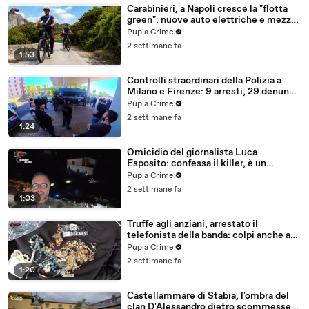
Carabinieri, a Napoli cresce la "flotta
green": nuove auto elettriche e mezzi
sostenibili anche sulle isole (25.07.26)
Pupia Crime
2 settimane fa
1:53
Controlli straordinari della Polizia a
Milano e Firenze: 9 arresti, 29 denunce
e oltre 7mila persone identificate
Pupia Crime
(25.07.26)
2 settimane fa
1:24
Omicidio del giornalista Luca
Esposito: confessa il killer, è un
26enne tunisino (25.07.26)
Pupia Crime
2 settimane fa
1:03
Truffe agli anziani, arrestato il
telefonista della banda: colpi anche ad
Aversa, oltre 300mila euro il bottino
Pupia Crime
stimato (24.07.26)
2 settimane fa
1:20
Castellammare di Stabia, l'ombra del
clan D'Alessandro dietro scommesse