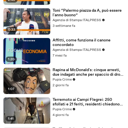
2:40
Toni “Palermo piazza da A, può essere
l'anno buono”
Agenzia di Stampa ITALPRESS
3 settimane fa
0:33
Affitti, come funziona il canone
concordato
Agenzia di Stampa ITALPRESS
7 mesi fa
1:20
Rapina al McDonald's: cinque arresti,
due indagati anche per spaccio di droga
(03.08.26)
Pupia Crime
2 giorni fa
1:07
Terremoto ai Campi Flegrei: 250
sfollati e 21 feriti, residenti chiedono
certezze sul futuro (01.08.26)
Pupia Crime
4 giorni fa
1:41