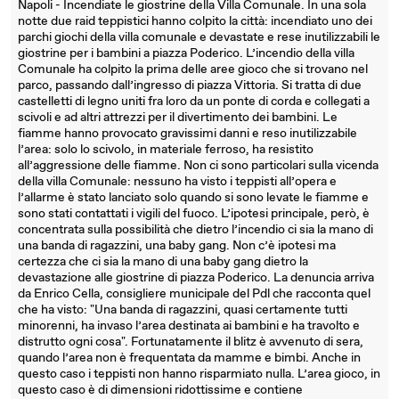
Napoli - Incendiate le giostrine della Villa Comunale. In una sola
notte due raid teppistici hanno colpito la città: incendiato uno dei
parchi giochi della villa comunale e devastate e rese inutilizzabili le
giostrine per i bambini a piazza Poderico. L’incendio della villa
Comunale ha colpito la prima delle aree gioco che si trovano nel
parco, passando dall’ingresso di piazza Vittoria. Si tratta di due
castelletti di legno uniti fra loro da un ponte di corda e collegati a
scivoli e ad altri attrezzi per il divertimento dei bambini. Le
fiamme hanno provocato gravissimi danni e reso inutilizzabile
l’area: solo lo scivolo, in materiale ferroso, ha resistito
all’aggressione delle fiamme. Non ci sono particolari sulla vicenda
della villa Comunale: nessuno ha visto i teppisti all’opera e
l’allarme è stato lanciato solo quando si sono levate le fiamme e
sono stati contattati i vigili del fuoco. L’ipotesi principale, però, è
concentrata sulla possibilità che dietro l’incendio ci sia la mano di
una banda di ragazzini, una baby gang. Non c’è ipotesi ma
certezza che ci sia la mano di una baby gang dietro la
devastazione alle giostrine di piazza Poderico. La denuncia arriva
da Enrico Cella, consigliere municipale del Pdl che racconta quel
che ha visto: "Una banda di ragazzini, quasi certamente tutti
minorenni, ha invaso l’area destinata ai bambini e ha travolto e
distrutto ogni cosa". Fortunatamente il blitz è avvenuto di sera,
quando l’area non è frequentata da mamme e bimbi. Anche in
questo caso i teppisti non hanno risparmiato nulla. L’area gioco, in
questo caso è di dimensioni ridottissime e contiene