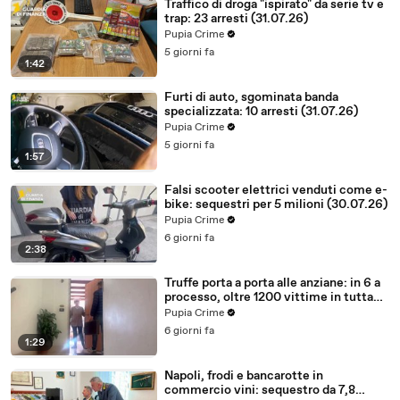
Traffico di droga "ispirato" da serie tv e
trap: 23 arresti (31.07.26)
Pupia Crime
5 giorni fa
1:42
Furti di auto, sgominata banda
specializzata: 10 arresti (31.07.26)
Pupia Crime
5 giorni fa
1:57
Falsi scooter elettrici venduti come e-
bike: sequestri per 5 milioni (30.07.26)
Pupia Crime
6 giorni fa
2:38
Truffe porta a porta alle anziane: in 6 a
processo, oltre 1200 vittime in tutta
Italia (30.07.26)
Pupia Crime
6 giorni fa
1:29
Napoli, frodi e bancarotte in
commercio vini: sequestro da 7,8