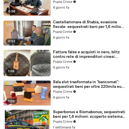
milioni (30.07.26)
Pupia Crime
6 giorni fa
0:58
Castellammare di Stabia, evasione
fiscale: sequestrati beni per 1,6 milioni
ad un consorzio navale (29.07.26)
Pupia Crime
6 giorni fa
0:52
Fatture false e acquisti in nero, blitz
contro rete di imprenditori cinesi
sequestri per 8,5 milioni (29.07.26)
Pupia Crime
6 giorni fa
1:58
Sala slot trasformata in "bancomat":
sequestrati beni per oltre 220mila euro
a due coniugi (29.07.26)
Pupia Crime
6 giorni fa
1:02
Superbonus e Sismabonus, sequestrati
beni per 1,4 milioni: scoperto sistema
con false abitazioni (29.07.26)
Pupia Crime
1 settimana fa