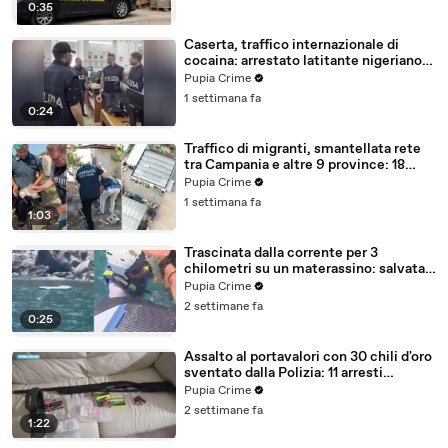
0:35
Caserta, traffico internazionale di
cocaina: arrestato latitante nigeriano
ricercato dal 2019 (28.07.26)
Pupia Crime
1 settimana fa
0:24
Traffico di migranti, smantellata rete
tra Campania e altre 9 province: 18
arresti (27.07.26)
Pupia Crime
1 settimana fa
1:03
Trascinata dalla corrente per 3
chilometri su un materassino: salvata
dalla Polizia (25.07.26)
Pupia Crime
2 settimane fa
0:25
Assalto al portavalori con 30 chili d'oro
sventato dalla Polizia: 11 arresti
(25.07.26)
Pupia Crime
2 settimane fa
1:22