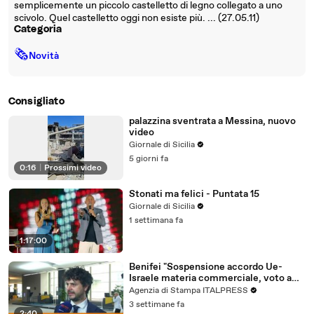
semplicemente un piccolo castelletto di legno collegato a uno
scivolo. Quel castelletto oggi non esiste più. ... (27.05.11)
Categoria
🗞
Novità
Consigliato
palazzina sventrata a Messina, nuovo
video
Giornale di Sicilia
5 giorni fa
0:16
|
Prossimi video
Stonati ma felici - Puntata 15
Giornale di Sicilia
1 settimana fa
1:17:00
Benifei "Sospensione accordo Ue-
Israele materia commerciale, voto a
maggioranza"
Agenzia di Stampa ITALPRESS
3 settimane fa