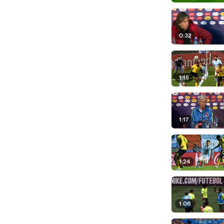
0:32
1:15
1:17
1:24
1:06