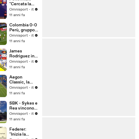
"Cercata la
vittoria in
Omnisport - it
ogni modo"
11 anni fa
Colombia 0-0
Perù, gruppo
C
Omnisport - it
11 anni fa
James
Rodriguez in
lacrime dopo
Omnisport - it
lo 0-0 con il
11 anni fa
Perù
Aegon
Classic, la
Kerber trionfa
Omnisport - it
sulla Pliskova
11 anni fa
SBK - Sykes e
Rea vincono a
Misano,
Omnisport - it
Biaggi due
11 anni fa
volte sesto
Federer:
"Inizia la