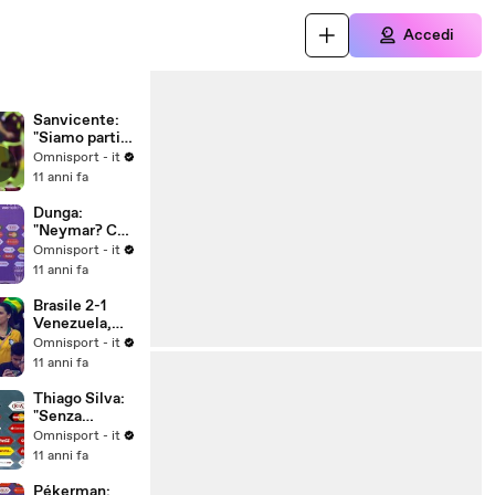
Accedi
Sanvicente:
"Siamo partiti
male"
Omnisport - it
11 anni fa
Dunga:
"Neymar? Ce
ne faremo una
Omnisport - it
ragione"
11 anni fa
Brasile 2-1
Venezuela,
gruppo C
Omnisport - it
11 anni fa
Thiago Silva:
"Senza
Neymar
Omnisport - it
decisivo il
11 anni fa
collettivo"
Pékerman: