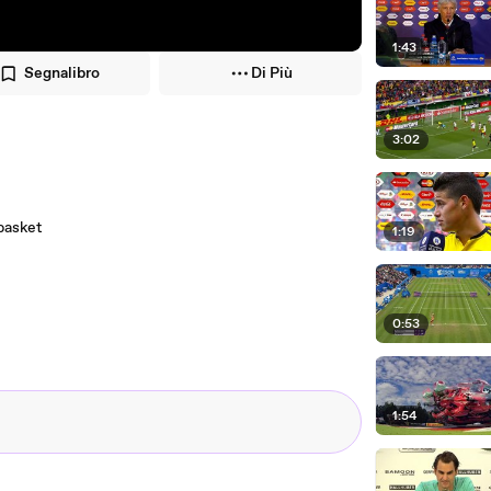
1:43
Segnalibro
Di Più
3:02
 basket
1:19
0:53
1:54