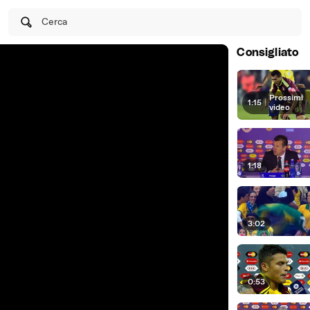
Cerca
Consigliato
Prossimi
1:15
|
video
1:18
3:02
0:53