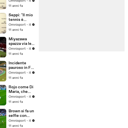
preparazione
Omnisport - it
per
11 anni fa
Wimbledon..."
Seppi: "Il mio
tennis è
migliorato
Omnisport - it
negli anni"
11 anni fa
Miyazawa
spazza via le
ragnatele...
Omnisport - it
11 anni fa
Incidente
pauroso in F3,
illeso Gustavo
Omnisport - it
Menezes
11 anni fa
Rojo come Di
Maria, che
rabona!
Omnisport - it
11 anni fa
Brown si fa un
selfie con
Messi
Omnisport - it
11 anni fa