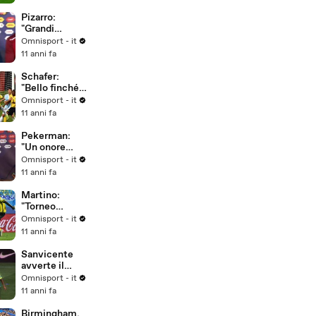
Pizarro:
"Grandi
obiettivi per il
Omnisport - it
Perù"
11 anni fa
Schafer:
"Bello finché è
durato..."
Omnisport - it
11 anni fa
Pekerman:
"Un onore
allenare la
Omnisport - it
Colombia"
11 anni fa
Martino:
"Torneo
intenso,
Omnisport - it
dobbiamo
11 anni fa
riposare per i
quarti"
Sanvicente
avverte il
Brasile: "La
Omnisport - it
storia si può
11 anni fa
cambiare"
Birmingham,