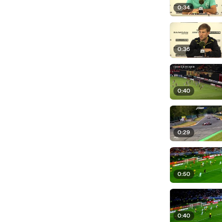
0:34
0:36
0:40
0:29
0:50
0:40