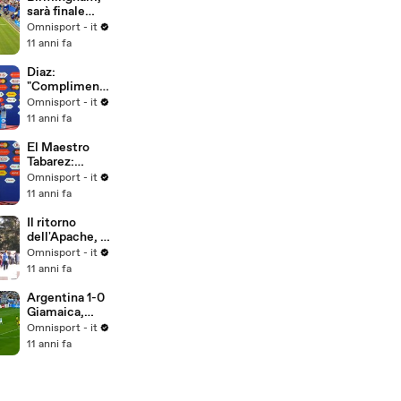
sarà finale
Kerber-
Omnisport - it
Pliskova
11 anni fa
Diaz:
"Complimenti
alla squadra"
Omnisport - it
11 anni fa
El Maestro
Tabarez:
"Poco
Omnisport - it
convinto della
11 anni fa
prestazione"
Il ritorno
dell'Apache, il
popolo del
Omnisport - it
Boca aspetta
11 anni fa
Tevez
Argentina 1-0
Giamaica,
gruppo B
Omnisport - it
11 anni fa