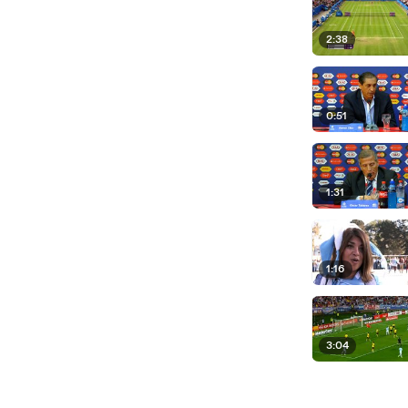
2:38
0:51
1:31
1:16
3:04