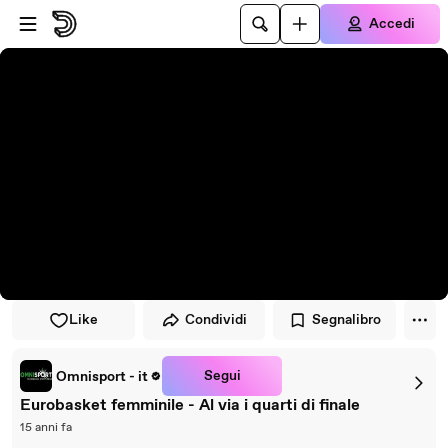
Vai al lettore
Passa al contenuto principale
Accedi
Like
Condividi
Segnalibro
Segui
Omnisport - it
Eurobasket femminile - Al via i quarti di finale
15 anni fa