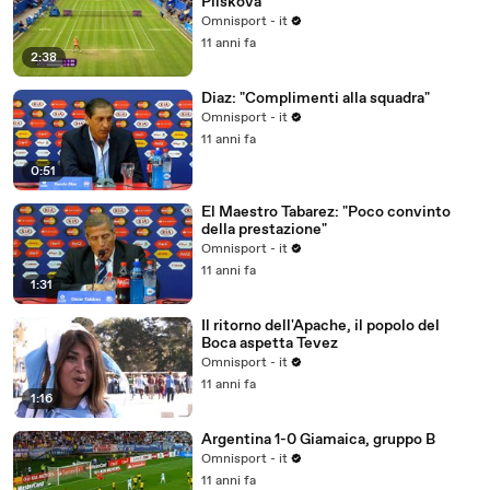
Pliskova
Omnisport - it
11 anni fa
2:38
Diaz: "Complimenti alla squadra"
Omnisport - it
11 anni fa
0:51
El Maestro Tabarez: "Poco convinto
della prestazione"
Omnisport - it
11 anni fa
1:31
Il ritorno dell'Apache, il popolo del
Boca aspetta Tevez
Omnisport - it
11 anni fa
1:16
Argentina 1-0 Giamaica, gruppo B
Omnisport - it
11 anni fa