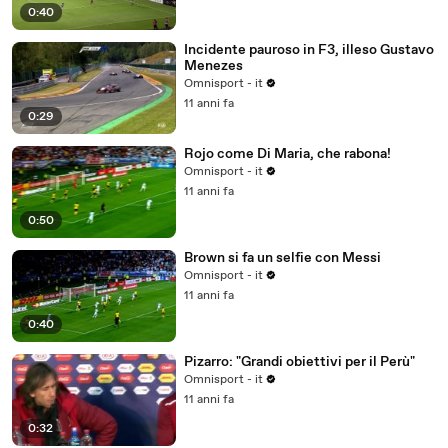
0:40
Incidente pauroso in F3, illeso Gustavo
Menezes
Omnisport - it
11 anni fa
0:29
Rojo come Di Maria, che rabona!
Omnisport - it
11 anni fa
0:50
Brown si fa un selfie con Messi
Omnisport - it
11 anni fa
0:40
Pizarro: "Grandi obiettivi per il Perù"
Omnisport - it
11 anni fa
0:32