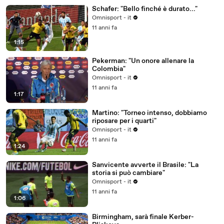
Schafer: "Bello finché è durato..."
Omnisport - it
11 anni fa
1:15
Pekerman: "Un onore allenare la
Colombia"
Omnisport - it
11 anni fa
1:17
Martino: "Torneo intenso, dobbiamo
riposare per i quarti"
Omnisport - it
11 anni fa
1:24
Sanvicente avverte il Brasile: "La
storia si può cambiare"
Omnisport - it
11 anni fa
1:06
Birmingham, sarà finale Kerber-