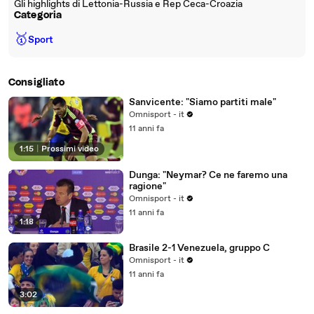
Gli highlights di Lettonia-Russia e Rep Ceca-Croazia
Categoria
🥇
Sport
Consigliato
Sanvicente: "Siamo partiti male"
Omnisport - it
11 anni fa
1:15
|
Prossimi video
Dunga: "Neymar? Ce ne faremo una
ragione"
Omnisport - it
11 anni fa
1:18
Brasile 2-1 Venezuela, gruppo C
Omnisport - it
11 anni fa
3:02