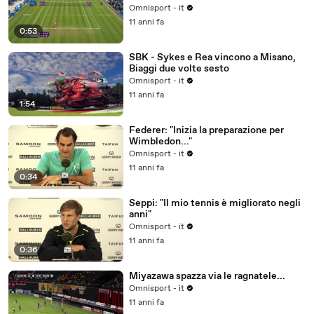
Omnisport - it
11 anni fa
0:53
SBK - Sykes e Rea vincono a Misano,
Biaggi due volte sesto
Omnisport - it
11 anni fa
1:54
Federer: "Inizia la preparazione per
Wimbledon..."
Omnisport - it
11 anni fa
0:34
Seppi: "Il mio tennis è migliorato negli
anni"
Omnisport - it
11 anni fa
0:36
Miyazawa spazza via le ragnatele...
Omnisport - it
11 anni fa