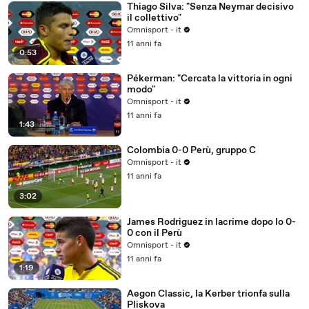
Thiago Silva: "Senza Neymar decisivo
il collettivo"
Omnisport - it
11 anni fa
0:53
Pékerman: "Cercata la vittoria in ogni
modo"
Omnisport - it
11 anni fa
1:43
Colombia 0-0 Perù, gruppo C
Omnisport - it
11 anni fa
3:02
James Rodriguez in lacrime dopo lo 0-
0 con il Perù
Omnisport - it
11 anni fa
1:19
Aegon Classic, la Kerber trionfa sulla
Pliskova