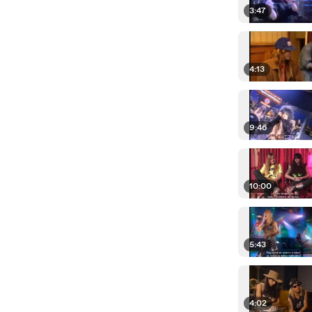
3:47
4:13
9:46
10:00
5:43
4:02