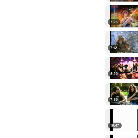
7:25
7:12
5:26
7:36
18:47