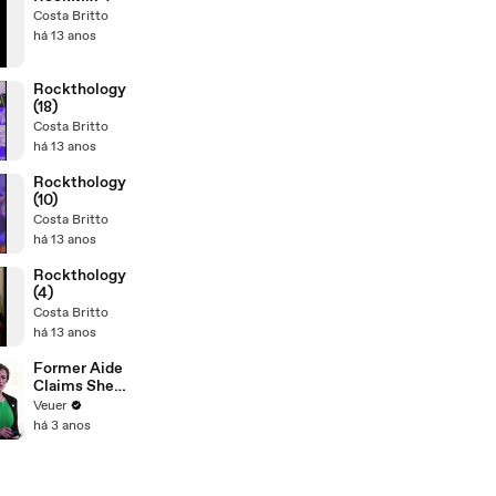
Costa Britto
há 13 anos
Rockthology
(18)
Costa Britto
há 13 anos
Rockthology
(10)
Costa Britto
há 13 anos
Rockthology
(4)
Costa Britto
há 13 anos
Former Aide
Claims She
Was Asked to
Veuer
Make a ‘Hit
há 3 anos
List’ For
Trump