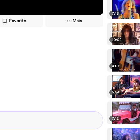
7:18
Favorito
Mais
10:02
4:07
5:54
7:12