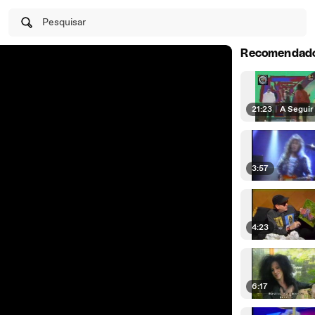
Pesquisar
Recomendad
21:23
|
A Seguir
3:57
4:23
6:17