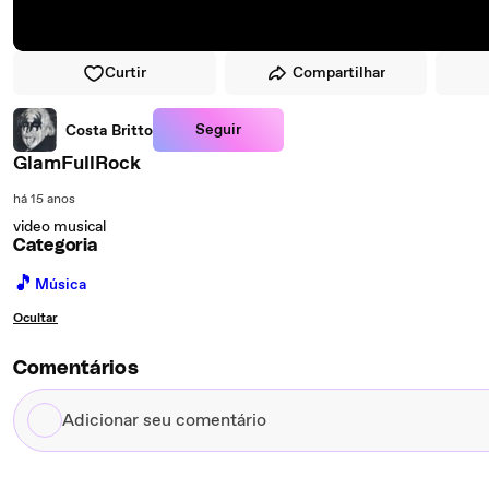
Curtir
Compartilhar
Seguir
Costa Britto
GlamFullRock
há 15 anos
video musical
Categoria
🎵
Música
Ocultar
Comentários
Adicionar
seu
comentário