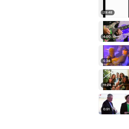
29:48
4:00
5:34
11:24
0:51