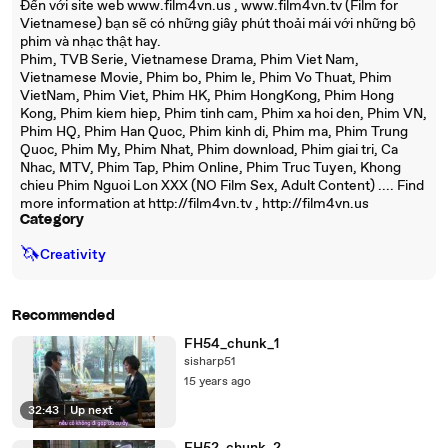
Đến với site web www.film4vn.us , www.film4vn.tv (Film for
Vietnamese) bạn sẽ có những giây phút thoải mái với những bộ
phim và nhạc thật hay.
Phim, TVB Serie, Vietnamese Drama, Phim Viet Nam,
Vietnamese Movie, Phim bo, Phim le, Phim Vo Thuat, Phim
VietNam, Phim Viet, Phim HK, Phim HongKong, Phim Hong
Kong, Phim kiem hiep, Phim tinh cam, Phim xa hoi den, Phim VN,
Phim HQ, Phim Han Quoc, Phim kinh di, Phim ma, Phim Trung
Quoc, Phim My, Phim Nhat, Phim download, Phim giai tri, Ca
Nhac, MTV, Phim Tap, Phim Online, Phim Truc Tuyen, Khong
chieu Phim Nguoi Lon XXX (NO Film Sex, Adult Content) .... Find
more information at http://film4vn.tv , http://film4vn.us
Category
🦄
Creativity
Recommended
FH54_chunk_1
sisharp51
15 years ago
32:43
|
Up next