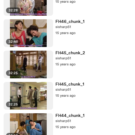
15 years ago
32:28
FH46_chunk_1
sisharp51
15 years ago
32:46
FH45_chunk_2
sisharp51
15 years ago
32:25
FH45_chunk_1
sisharp51
15 years ago
32:25
FH44_chunk_1
sisharp51
15 years ago