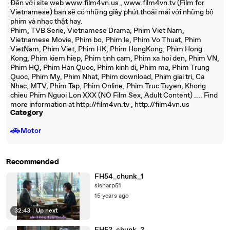
Đến với site web www.film4vn.us , www.film4vn.tv (Film for
Vietnamese) bạn sẽ có những giây phút thoải mái với những bộ
phim và nhạc thật hay.
Phim, TVB Serie, Vietnamese Drama, Phim Viet Nam,
Vietnamese Movie, Phim bo, Phim le, Phim Vo Thuat, Phim
VietNam, Phim Viet, Phim HK, Phim HongKong, Phim Hong
Kong, Phim kiem hiep, Phim tinh cam, Phim xa hoi den, Phim VN,
Phim HQ, Phim Han Quoc, Phim kinh di, Phim ma, Phim Trung
Quoc, Phim My, Phim Nhat, Phim download, Phim giai tri, Ca
Nhac, MTV, Phim Tap, Phim Online, Phim Truc Tuyen, Khong
chieu Phim Nguoi Lon XXX (NO Film Sex, Adult Content) .... Find
more information at http://film4vn.tv , http://film4vn.us
Category
🚗
Motor
Recommended
FH54_chunk_1
sisharp51
15 years ago
32:43
|
Up next