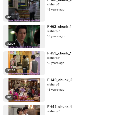
FH52_chunk_2
sisharp51
15 years ago
32:08
FH52_chunk_1
sisharp51
15 years ago
32:07
FH53_chunk_1
sisharp51
15 years ago
32:55
FH48_chunk_2
sisharp51
15 years ago
32:32
FH48_chunk_1
sisharp51