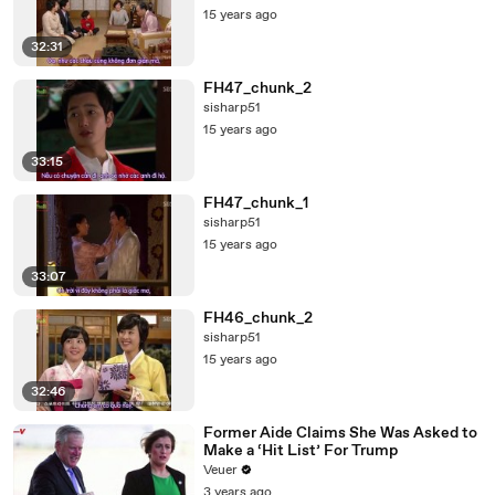
15 years ago
32:31
FH47_chunk_2
sisharp51
15 years ago
33:15
FH47_chunk_1
sisharp51
15 years ago
33:07
FH46_chunk_2
sisharp51
15 years ago
32:46
Former Aide Claims She Was Asked to
Make a ‘Hit List’ For Trump
Veuer
3 years ago