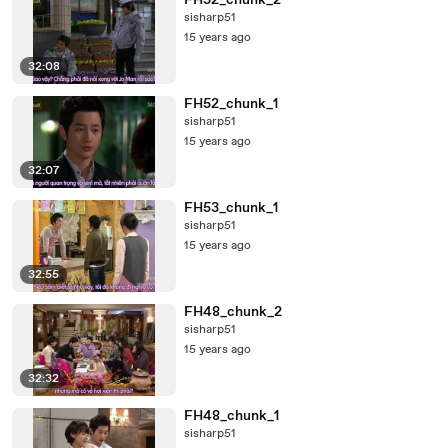
FH52_chunk_2
sisharp51
15 years ago
32:08
FH52_chunk_1
sisharp51
15 years ago
32:07
FH53_chunk_1
sisharp51
15 years ago
32:55
FH48_chunk_2
sisharp51
15 years ago
32:32
FH48_chunk_1
sisharp51