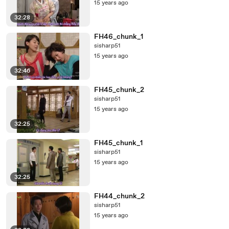
15 years ago
32:28
FH46_chunk_1
sisharp51
15 years ago
32:46
FH45_chunk_2
sisharp51
15 years ago
32:25
FH45_chunk_1
sisharp51
15 years ago
32:25
FH44_chunk_2
sisharp51
15 years ago