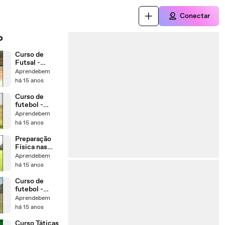
Conectar
o
Curso de
Futsal -
Manobras
Aprendebem
Defensivas no
há 15 anos
Futsal
Curso de
futebol -
Fundamentos
Aprendebem
Técnicos
há 15 anos
Futebol
Preparação
Física nas
Categorias de
Aprendebem
Base no
há 15 anos
Futebol
Curso de
futebol -
Treinamento
Aprendebem
em Forma de
há 15 anos
Jogo Futebol
Curso Táticas