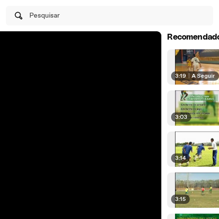
Pesquisar
Recomendad
3:19
|
A Seguir
3:03
3:14
3:15