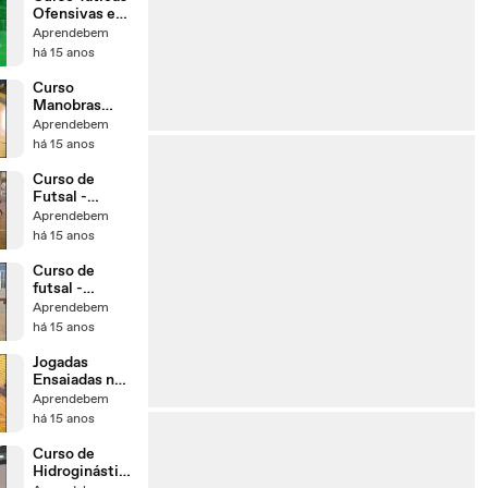
Ofensivas e
Defensivas no
Aprendebem
Futebol -
há 15 anos
Defesa
Curso
Manobras
Ofensivas no
Aprendebem
Futsal -
há 15 anos
Jogadores
Linha
Curso de
Futsal -
Treinamento
Aprendebem
Tático no
há 15 anos
Futsal
Curso de
futsal -
Treinamento
Aprendebem
Básico para
há 15 anos
Goleiro de
Futsal
Jogadas
Ensaiadas no
Futsal - Curso
Aprendebem
de Futsal
há 15 anos
Curso de
Hidroginástic