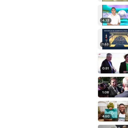
4:33
1:53
0:51
1:08
4:50