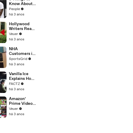
Platforms
Know About
Coco Gauff's
People
Parents
há 3 anos
Hollywood
Writers Reach
‘Tentative
Veuer
Agreement’
há 3 anos
With Studios
After 146 Day
NHA
Strike
Customers in
Limbo as
SportsGrid
Company
há 3 anos
Faces
Potential
Vanilla Ice
Merger
Explains How
the 90’s
FACTZ
Shaped
há 3 anos
America
Amazon’
Prime Video
Will Show
Veuer
Commercials
há 3 anos
Starting Next
Year