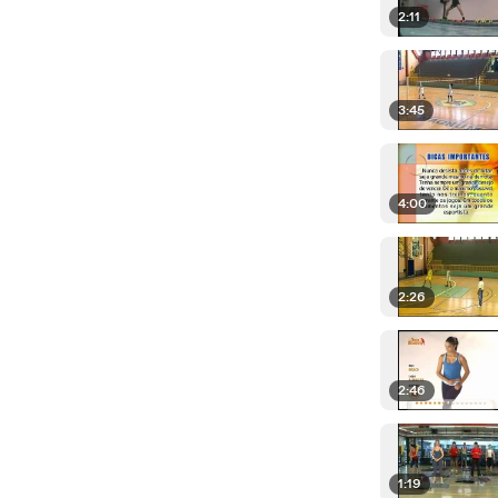
2:11
3:45
4:00
2:26
2:46
1:19