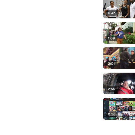
0:46
1:09
2:01
2:55
0:36