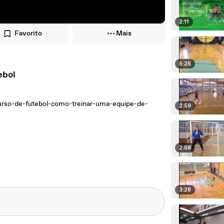
2:11
Favorito
Mais
5:25
ebol
urso-de-futebol-como-treinar-uma-equipe-de-
2:59
2:58
3:28