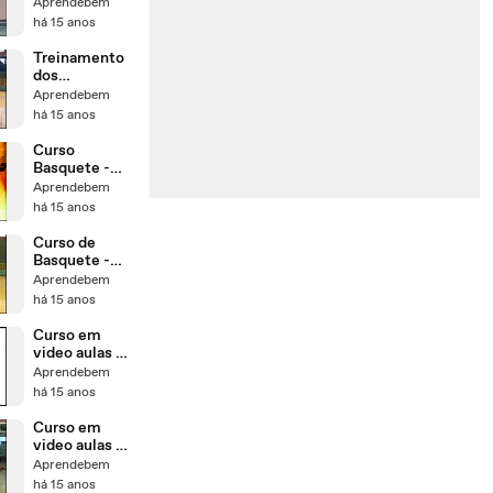
a - Hidroboxe
Aprendebem
- Taebo luta na
há 15 anos
agua
Treinamento
dos
Fundamentos
Aprendebem
no volei em
há 15 anos
DVD video
aulas
Curso
Basquete -
Manejo de
Aprendebem
Bola dvd
há 15 anos
Video aulas
Curso de
Basquete -
Capacidade
Aprendebem
Técnica
há 15 anos
Ofensiva
Curso em
video aulas de
Condicionam
Aprendebem
ento
há 15 anos
Cardiorrespira
tório
Curso em
video aulas de
Ginástica
Aprendebem
Localizada -
há 15 anos