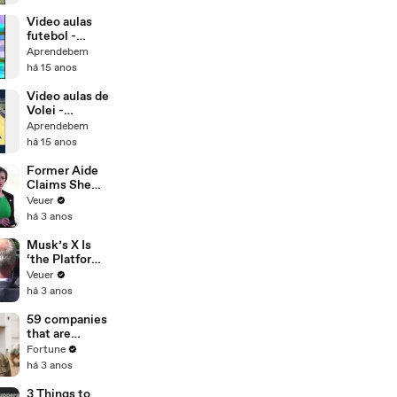
Sistema
ABCD
Video aulas
futebol -
Sistemas
Aprendebem
Tático 3x5x2 e
há 15 anos
4x4x2
Video aulas de
Volei -
Sistema
Aprendebem
Tático
há 15 anos
Simples
Former Aide
Claims She
Was Asked to
Veuer
Make a ‘Hit
há 3 anos
List’ For
Trump
Musk’s X Is
‘the Platform
With the
Veuer
Largest Ratio
há 3 anos
of
Misinformatio
59 companies
n or
that are
Disinformatio
changing the
Fortune
n’ Amongst
world: From
há 3 anos
All Social
Tesla to
Media
Chobani
3 Things to