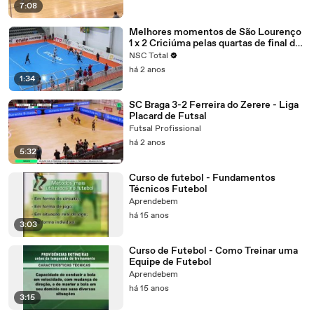
7:08
Melhores momentos de São Lourenço
1 x 2 Criciúma pelas quartas de final do
Catarinense de Futsal
NSC Total
há 2 anos
1:34
SC Braga 3-2 Ferreira do Zerere - Liga
Placard de Futsal
Futsal Profissional
há 2 anos
5:32
Curso de futebol - Fundamentos
Técnicos Futebol
Aprendebem
há 15 anos
3:03
Curso de Futebol - Como Treinar uma
Equipe de Futebol
Aprendebem
há 15 anos
3:15