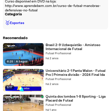
Curso disponível em DVD na loja:
http://www.aprendebem.com.br/curso-de-futsal-manobras-
defensivas-no-futsal
Categoria
🥇
Esportes
Recomendado
Brasil 2-9 Uzbequistão - Amistoso
Internacional de Futsal
Futsal Profissional
há 2 anos
6:25
|
A Seguir
Universitário 2-1 Panta Walon - Futsal
Pro | Primeira divisão - 2024 Final Ida
Futsal Profissional
há 2 anos
5:17
Quinta dos lombos 1-8 Sporting - Liga
Placard de Futsal
Futsal Profissional
há 1 ano