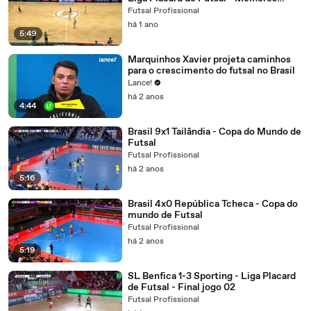
Momentos
Futsal Profissional
há 1 ano
5:49
Marquinhos Xavier projeta caminhos
para o crescimento do futsal no Brasil
Lance!
há 2 anos
4:44
Brasil 9x1 Tailândia - Copa do Mundo de
Futsal
Futsal Profissional
há 2 anos
5:16
Brasil 4x0 República Tcheca - Copa do
mundo de Futsal
Futsal Profissional
há 2 anos
5:19
SL Benfica 1-3 Sporting - Liga Placard
de Futsal - Final jogo 02
Futsal Profissional