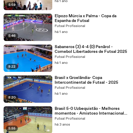
há 1 ano
5:59
Elpozo Múrcia x Palma - Copa da
Espanha de Futsal
Futsal Profissional
há 1 ano
5:46
Sabaneros (3) 4-4 (0) Penãrol -
Comebol Libertadores de Futsal 2025
Futsal Profissional
há 1 ano
8:22
Brasil x Groelândia- Copa
Intercontinental de Futsal - 2025
Futsal Profissional
há 1 ano
8:20
Brasil 5-0 Uzbequistão - Melhores
momentos - Amistoso Internacional
de Futsal
Futsal Profissional
há 3 anos
5:55