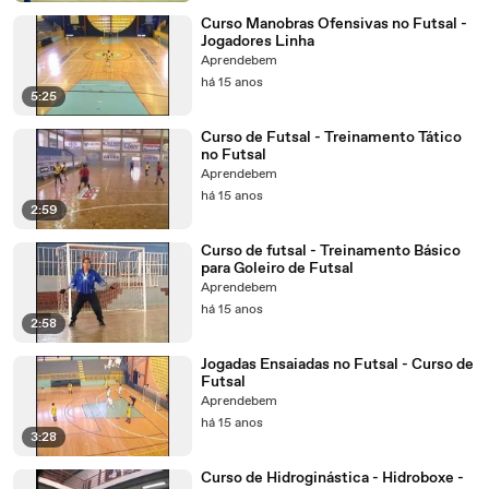
Curso Manobras Ofensivas no Futsal -
Jogadores Linha
Aprendebem
há 15 anos
5:25
Curso de Futsal - Treinamento Tático
no Futsal
Aprendebem
há 15 anos
2:59
Curso de futsal - Treinamento Básico
para Goleiro de Futsal
Aprendebem
há 15 anos
2:58
Jogadas Ensaiadas no Futsal - Curso de
Futsal
Aprendebem
há 15 anos
3:28
Curso de Hidroginástica - Hidroboxe -