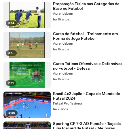
Preparação Física nas Categorias de
Base no Futebol
Aprendebem
há 15 anos
3:14
Curso de futebol - Treinamento em
Forma de Jogo Futebol
Aprendebem
há 15 anos
3:15
Curso Táticas Ofensivas e Defensivas
no Futebol - Defesa
Aprendebem
há 15 anos
2:11
Brasil 4x2 Japão - Copa do Mundo de
Futsal 2024
Futsal Profissional
há 2 anos
4:49
Sporting CP 7-3 AD Fundão - Taça da
Liga Placard de Futsal - Melhores