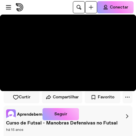
Pular para o player
Ir para o conteúdo principal
Conectar
Curtir
Compartilhar
Favorito
Seguir
Aprendebem
Curso de Futsal - Manobras Defensivas no Futsal
há 15 anos