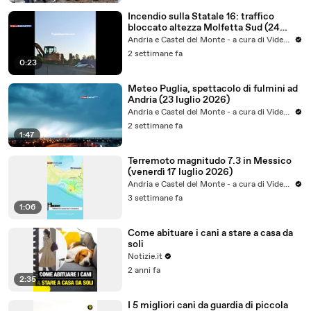
Incendio sulla Statale 16: traffico
bloccato altezza Molfetta Sud (24
luglio 2026) - video
Andria e Castel del Monte - a cura di VideoAndria
2 settimane fa
0:23
Meteo Puglia, spettacolo di fulmini ad
Andria (23 luglio 2026)
Andria e Castel del Monte - a cura di VideoAndria
2 settimane fa
1:47
Terremoto magnitudo 7.3 in Messico
(venerdì 17 luglio 2026)
Andria e Castel del Monte - a cura di VideoAndria
3 settimane fa
1:06
Come abituare i cani a stare a casa da
soli
Notizie.it
2 anni fa
2:35
I 5 migliori cani da guardia di piccola