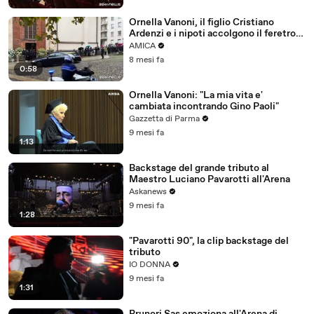
Ornella Vanoni, il figlio Cristiano
Ardenzi e i nipoti accolgono il feretro
tra gli applausi
AMICA
8 mesi fa
0:58
Ornella Vanoni: "La mia vita e'
cambiata incontrando Gino Paoli"
Gazzetta di Parma
9 mesi fa
1:13
Backstage del grande tributo al
Maestro Luciano Pavarotti all'Arena
Askanews
9 mesi fa
1:28
"Pavarotti 90", la clip backstage del
tributo
IO DONNA
9 mesi fa
1:31