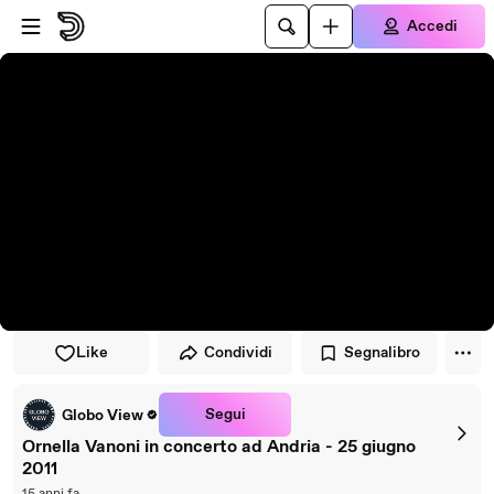
Vai al lettore
Passa al contenuto principale
Accedi
Like
Condividi
Segnalibro
Segui
Globo View
Ornella Vanoni in concerto ad Andria - 25 giugno
2011