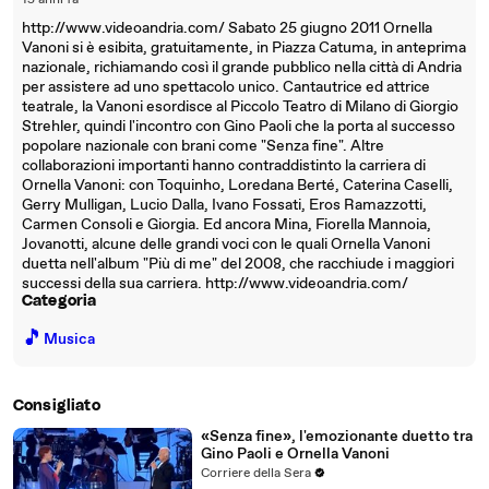
15 anni fa
http://www.videoandria.com/ Sabato 25 giugno 2011 Ornella
Vanoni si è esibita, gratuitamente, in Piazza Catuma, in anteprima
nazionale, richiamando così il grande pubblico nella città di Andria
per assistere ad uno spettacolo unico. Cantautrice ed attrice
teatrale, la Vanoni esordisce al Piccolo Teatro di Milano di Giorgio
Strehler, quindi l'incontro con Gino Paoli che la porta al successo
popolare nazionale con brani come "Senza fine". Altre
collaborazioni importanti hanno contraddistinto la carriera di
Ornella Vanoni: con Toquinho, Loredana Berté, Caterina Caselli,
Gerry Mulligan, Lucio Dalla, Ivano Fossati, Eros Ramazzotti,
Carmen Consoli e Giorgia. Ed ancora Mina, Fiorella Mannoia,
Jovanotti, alcune delle grandi voci con le quali Ornella Vanoni
duetta nell'album "Più di me" del 2008, che racchiude i maggiori
successi della sua carriera. http://www.videoandria.com/
Categoria
🎵
Musica
Consigliato
«Senza fine», l'emozionante duetto tra
Gino Paoli e Ornella Vanoni
Corriere della Sera