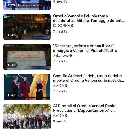
4 mesi fa
2:23
|
Prossimi video
Ornella Vanoni e l'aiuola tanto
desiderata a Milano: l'omaggio durante
lo speciale
IO DONNA
7 mesi fa
0:48
"Cantante, artista e donna libera",
omaggio a Vanoni al Piccolo Teatro
Askanews
7 mesi fa
0:48
Camilla Ardenzi: il debutto in tv della
nipote di Ornella Vanoni sulle note di
"Senza fine"
AMICA
7 mesi fa
0:43
Ai funerali di Ornella Vanoni Paolo
Fresu suona "L'appuntamento" e
"Senza fine"
AMICA
8 mesi fa
1:17