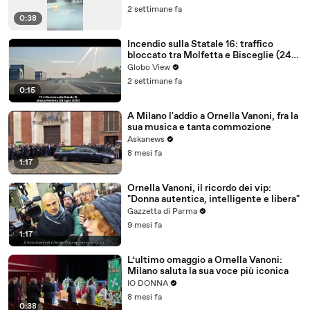
2 settimane fa
0:38
Incendio sulla Statale 16: traffico
bloccato tra Molfetta e Bisceglie (24
luglio 2026) - video
Globo View
2 settimane fa
0:15
A Milano l'addio a Ornella Vanoni, fra la
sua musica e tanta commozione
Askanews
8 mesi fa
1:17
Ornella Vanoni, il ricordo dei vip:
"Donna autentica, intelligente e libera"
Gazzetta di Parma
9 mesi fa
1:17
L’ultimo omaggio a Ornella Vanoni:
Milano saluta la sua voce più iconica
IO DONNA
8 mesi fa
0:38