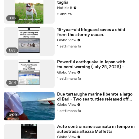
taglia
Notizie.it
2 anni fa
3:02
16-year-old lifeguard saves a child
from the stormy ocean.
Globo View
1 settimana fa
1:58
Powerful earthquake in Japan with
tsunami warning (July 28, 2026) –
USGS and INGV reports
Globo View
1 settimana fa
0:14
Due tartarughe marine liberate a largo
di Bari - Two sea turtles released off
the coast of Bari
Globo View
1 settimana fa
0:09
Auto contromano scansata in tempo in
autostrada altezza Molfetta
Globo View