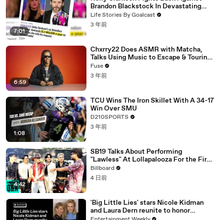
Brandon Blackstock In Devastating
Divorce Battle
Life Stories By Goalcast
3 年前
7:01
Chxrry22 Does ASMR with Matcha,
Talks Using Music to Escape & Touring
with The Weeknd
Fuse
3 年前
6:59
TCU Wins The Iron Skillet With A 34-17
Win Over SMU
D210SPORTS
3 年前
1:08
SB19 Talks About Performing
"Lawless" At Lollapalooza For the First
Time & Being the First Filipino Group
Billboard
to Perform At the Festival | Billboard
4 日前
News
4:42
'Big Little Lies' stars Nicole Kidman
and Laura Dern reunite to honor
‘beloved friend’ Sam Neill after his
Entertainment Weekly