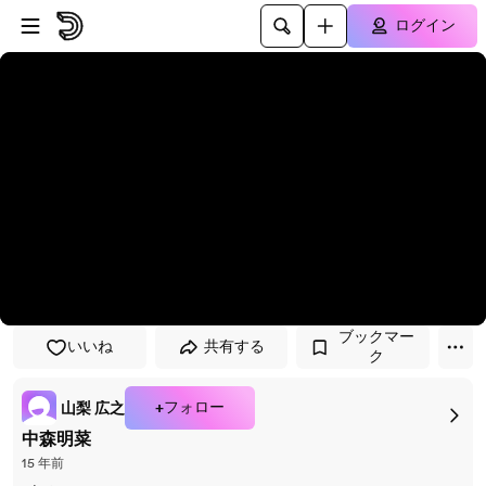
プレイヤーにスキップ
メインコンテンツにスキップ
ログイン
ブックマー
いいね
共有する
ク
+フォロー
山梨 広之
中森明菜
15 年前