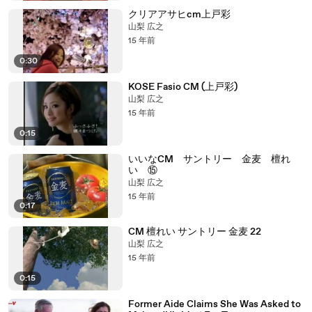
クリアアサヒcm上戸彩
山梨 広之
15 年前
0:30
KOSE Fasio CM (上戸彩)
山梨 広之
15 年前
0:15
いいなCM サントリー 金麦 檀れ
い ⑮
山梨 広之
15 年前
0:17
CM 檀れい サントリー 金麦 22
山梨 広之
15 年前
0:15
Former Aide Claims She Was Asked to