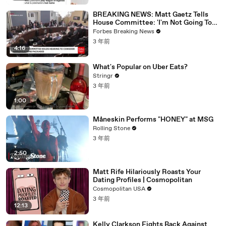
BREAKING NEWS: Matt Gaetz Tells
House Committee: 'I'm Not Going To
Vote For A Continuing Resolution'
Forbes Breaking News
3 年前
4:16
What's Popular on Uber Eats?
Stringr
3 年前
1:00
Måneskin Performs "HONEY" at MSG
Rolling Stone
3 年前
2:50
Matt Rife Hilariously Roasts Your
Dating Profiles | Cosmopolitan
Cosmopolitan USA
3 年前
12:13
Kelly Clarkson Fights Back Against