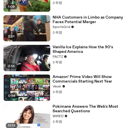
3 年前
1:09
NHA Customers in Limbo as Company
Faces Potential Merger
SportsGrid
3 年前
2:01
Vanilla Ice Explains How the 90’s
Shaped America
FACTZ
3 年前
2:55
Amazon’ Prime Video Will Show
Commercials Starting Next Year
Veuer
3 年前
0:36
Pokimane Answers The Web's Most
Searched Questions
WIRED
3 年前
11:13