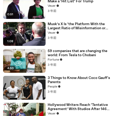
Make a ‘Hit List’ For Trump
Veuer
3 年前
0:51
Musk’s X Is ‘the Platform With the
Largest Ratio of Misinformation or
Disinformation’ Amongst All Social
Veuer
Media Platforms
3 年前
1:08
59 companies that are changing the
world: From Tesla to Chobani
Fortune
3 年前
4:50
3 Things to Know About Coco Gauff's
Parents
People
3 年前
0:46
Hollywood Writers Reach ‘Tentative
Agreement’ With Studios After 146
Day Strike
Veuer