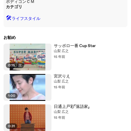
ボディコンＣＭ
カテゴリ
🛠️
ライフスタイル
お勧め
サッポロ一番 Cup Star
山梨 広之
15 年前
0:15
|
次
宮沢りえ
山梨 広之
15 年前
1:00
日通上戸彩「落語家」
山梨 広之
15 年前
0:31